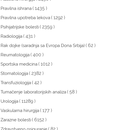
( 1435 )
Pravilna ishrana
( 1292 )
Pravilna upotreba lekova
( 2359 )
Psihijatrijske bolesti
( 431 )
Radiologija
( 62 )
Rak dojke (saradnja sa Evropa Dona Srbija)
( 400 )
Reumatologija
( 1012 )
Sportska medicina
( 2382 )
Stomatologija
( 42 )
Transfuziologija
( 58 )
Tumačenje laboratorijskih analiza
( 11289 )
Urologija
( 177 )
Vaskularna hirurgija
( 6152 )
Zarazne bolesti
( 82 )
Zdravstveno osiguranje