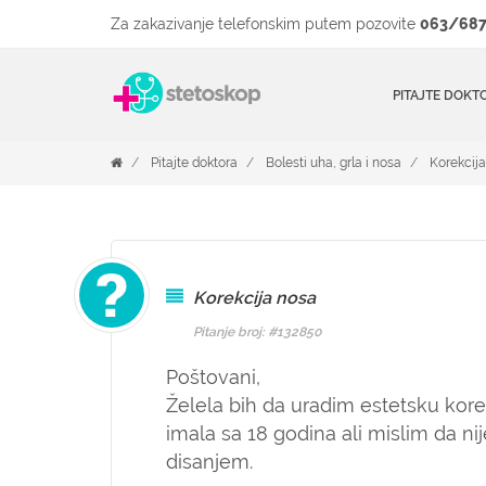
Za zakazivanje telefonskim putem pozovite
063/687
PITAJTE DOKT
Pitajte doktora
Bolesti uha, grla i nosa
Korekcij
Korekcija nosa
Pitanje broj: #132850
Poštovani,
Želela bih da uradim estetsku kore
imala sa 18 godina ali mislim da n
disanjem.