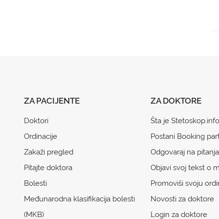
ZA PACIJENTE
ZA DOKTORE
Doktori
Šta je Stetoskop.inf
Ordinacije
Postani Booking par
Zakaži pregled
Odgovaraj na pitanja
Pitajte doktora
Objavi svoj tekst o m
Bolesti
Promoviši svoju ordi
Međunarodna klasifikacija bolesti
Novosti za doktore
(MKB)
Login za doktore