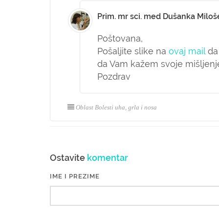
Prim. mr sci. med Dušanka Miloš
Poštovana,
Pošaljite slike na
ovaj mail
da 
da Vam kažem svoje mišljenje
Pozdrav
Oblast Bolesti uha, grla i nosa
Ostavite
komentar
IME I PREZIME