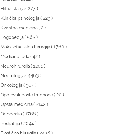
( 277 )
Hitna stanja
( 229 )
Klinička psihologija
( 2 )
Kvantna medicina
( 565 )
Logopedija
( 1760 )
Maksilofacijalna hirurgija
( 42 )
Medicina rada
( 1201 )
Neurohirurgija
( 4463 )
Neurologija
( 904 )
Onkologija
( 20 )
Oporavak posle trudnoće
( 2142 )
Opšta medicina
( 1766 )
Ortopedija
( 2044 )
Pedijatrija
( 2436 )
Plastična hirurgija