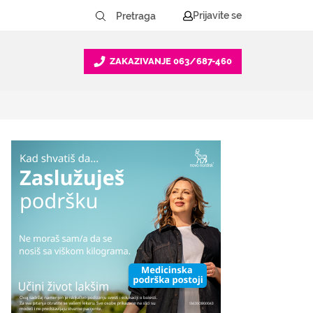
Prijavite se
ZAKAZIVANJE
063/687-460