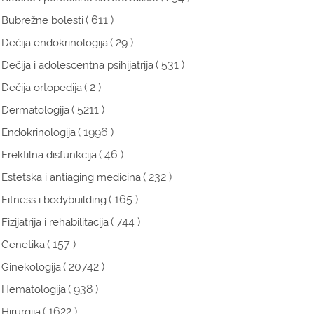
( 611 )
Bubrežne bolesti
( 29 )
Dečija endokrinologija
( 531 )
Dečija i adolescentna psihijatrija
( 2 )
Dečija ortopedija
( 5211 )
Dermatologija
( 1996 )
Endokrinologija
( 46 )
Erektilna disfunkcija
( 232 )
Estetska i antiaging medicina
( 165 )
Fitness i bodybuilding
( 744 )
Fizijatrija i rehabilitacija
( 157 )
Genetika
( 20742 )
Ginekologija
( 938 )
Hematologija
( 1622 )
Hirurgija