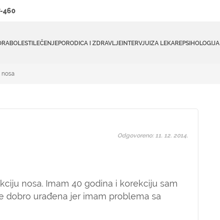
-460
ORA
BOLESTI
LEČENJE
PORODICA I ZDRAVLJE
INTERVJUI
ZA LEKARE
PSIHOLOGIJA
a nosa
Odgovoreno: 11. 12. 2014.
kciju nosa. Imam 40 godina i korekciju sam
ije dobro urađena jer imam problema sa