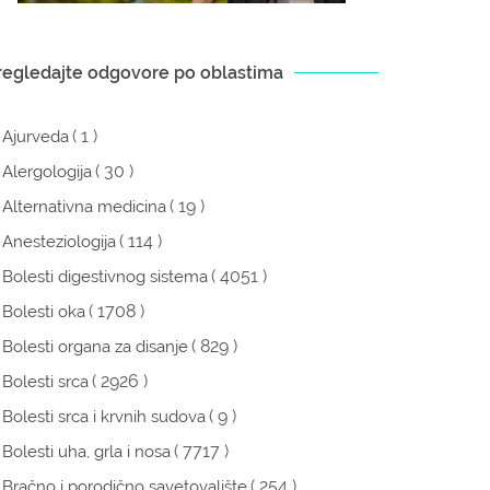
regledajte odgovore po oblastima
( 1 )
Ajurveda
( 30 )
Alergologija
( 19 )
Alternativna medicina
( 114 )
Anesteziologija
( 4051 )
Bolesti digestivnog sistema
( 1708 )
Bolesti oka
( 829 )
Bolesti organa za disanje
( 2926 )
Bolesti srca
( 9 )
Bolesti srca i krvnih sudova
( 7717 )
Bolesti uha, grla i nosa
( 254 )
Bračno i porodično savetovalište