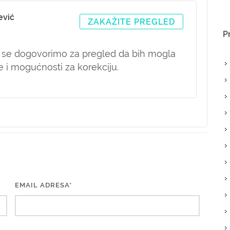
ević
ZAKAŽITE PREGLED
P
se dogovorimo za pregled da bih mogla
 i mogućnosti za korekciju.
EMAIL ADRESA*