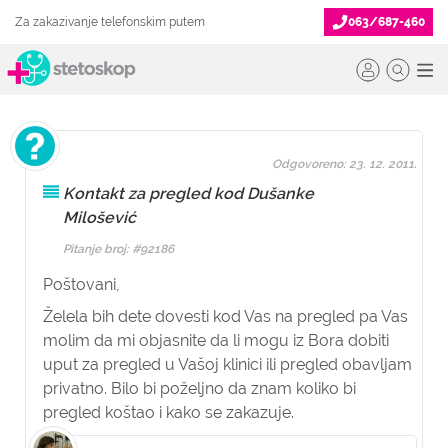
Za zakazivanje telefonskim putem
063/687-460
Odgovoreno: 23. 12. 2011.
Kontakt za pregled kod Dušanke
Milošević
Pitanje broj: #92186
Poštovani,
Želela bih dete dovesti kod Vas na pregled pa Vas
molim da mi objasnite da li mogu iz Bora dobiti
uput za pregled u Vašoj klinici ili pregled obavljam
privatno. Bilo bi poželjno da znam koliko bi
pregled koštao i kako se zakazuje.