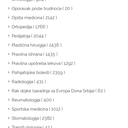
( 20 )
Oporavak posle trudnoće
( 2142 )
Opšta medicina
( 1766 )
Ortopedija
( 2044 )
Pedijatrija
( 2436 )
Plastična hirurgija
( 1435 )
Pravilna ishrana
( 1292 )
Pravilna upotreba lekova
( 2359 )
Psihijatrijske bolesti
( 431 )
Radiologija
( 62 )
Rak dojke (saradnja sa Evropa Dona Srbija)
( 400 )
Reumatologija
( 1012 )
Sportska medicina
( 2382 )
Stomatologija
( 42 )
Transfuziologija