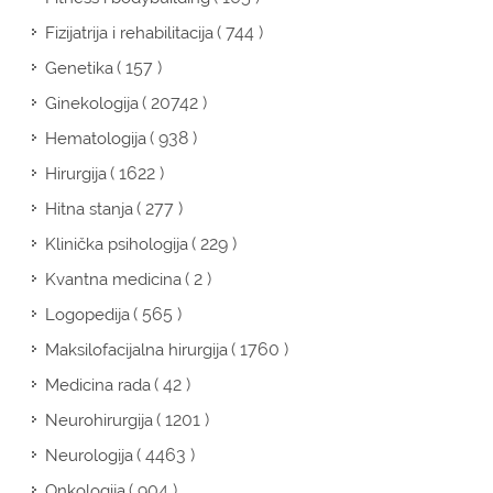
( 744 )
Fizijatrija i rehabilitacija
( 157 )
Genetika
( 20742 )
Ginekologija
( 938 )
Hematologija
( 1622 )
Hirurgija
( 277 )
Hitna stanja
( 229 )
Klinička psihologija
( 2 )
Kvantna medicina
( 565 )
Logopedija
( 1760 )
Maksilofacijalna hirurgija
( 42 )
Medicina rada
( 1201 )
Neurohirurgija
( 4463 )
Neurologija
( 904 )
Onkologija