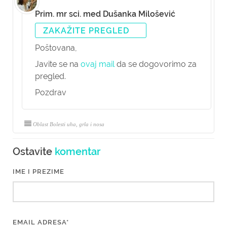
Prim. mr sci. med Dušanka Milošević
ZAKAŽITE PREGLED
Poštovana,
Javite se na
ovaj mail
da se dogovorimo za
pregled.
Pozdrav
Oblast Bolesti uha, grla i nosa
Ostavite
komentar
IME I PREZIME
EMAIL ADRESA*