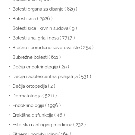
( 829 )
Bolesti organa za disanje
( 2926 )
Bolesti srca
( 9 )
Bolesti srca i krvnih sudova
( 7717 )
Bolesti uha, grla i nosa
( 254 )
Bračno i porodično savetovalište
( 611 )
Bubrežne bolesti
( 29 )
Dečija endokrinologija
( 531 )
Dečija i adolescentna psihijatrija
( 2 )
Dečija ortopedija
( 5211 )
Dermatologija
( 1996 )
Endokrinologija
( 46 )
Erektilna disfunkcija
( 232 )
Estetska i antiaging medicina
( 165 )
Fitness i bodybuilding