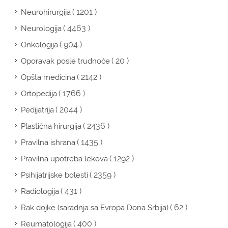
( 1201 )
Neurohirurgija
( 4463 )
Neurologija
( 904 )
Onkologija
( 20 )
Oporavak posle trudnoće
( 2142 )
Opšta medicina
( 1766 )
Ortopedija
( 2044 )
Pedijatrija
( 2436 )
Plastična hirurgija
( 1435 )
Pravilna ishrana
( 1292 )
Pravilna upotreba lekova
( 2359 )
Psihijatrijske bolesti
( 431 )
Radiologija
( 62 )
Rak dojke (saradnja sa Evropa Dona Srbija)
( 400 )
Reumatologija