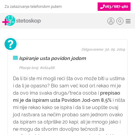
Za zakazivanje telefonskim putem
063/687-460
Odgovoreno: 30. 05. 2019.
Ispiranje usta povidon jodom
Pitanje broj: #162466
Da li bi ste mi mogli reći šta ovo može biti u ustima
i da li je opasno? Bio sam već kod orl rekao mi je
da ovo ima svaka druga/treća osoba i
prepisao
mi je da ispiram usta Povidon Jod-om 8,5%
i ništa
mi nije rekao kako se ispira i da li se uopšte ovaj
jod rastvara sa nečim probao sam jednom ovako
da ispiram sa otprilike 20 kapi, ali je mnogo jako i
ne mogu da stvorim dovoljno tečnosti za