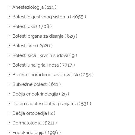
( 114 )
Anesteziologija
( 4055 )
Bolesti digestivnog sistema
( 1708 )
Bolesti oka
( 829 )
Bolesti organa za disanje
( 2926 )
Bolesti srca
( 9 )
Bolesti srca i krvnih sudova
( 7717 )
Bolesti uha, grla i nosa
( 254 )
Bračno i porodično savetovalište
( 611 )
Bubrežne bolesti
( 29 )
Dečija endokrinologija
( 531 )
Dečija i adolescentna psihijatrija
( 2 )
Dečija ortopedija
( 5211 )
Dermatologija
( 1996 )
Endokrinologija