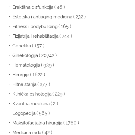
( 46 )
Erektilna disfunkcija
( 232 )
Estetska i antiaging medicina
( 165 )
Fitness i bodybuilding
( 744 )
Fizijatrija i rehabilitacija
( 157 )
Genetika
( 20742 )
Ginekologija
( 939 )
Hematologija
( 1622 )
Hirurgija
( 277 )
Hitna stanja
( 229 )
Klinička psihologija
( 2 )
Kvantna medicina
( 565 )
Logopedija
( 1760 )
Maksilofacijalna hirurgija
( 42 )
Medicina rada