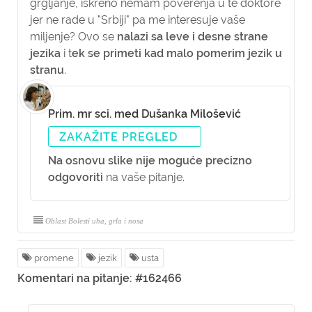
grgljanje, iskreno nemam poverenja u te doktore
jer ne rade u "Srbiji" pa me interesuje vaše
miljenje? Ovo se
nalazi sa leve i desne strane
jezika
i t
ek se primeti kad malo pomerim jezik u
stranu
.
Prim. mr sci. med Dušanka Milošević
ZAKAŽITE PREGLED
Na osnovu slike nije moguće precizno
odgovoriti
na vaše pitanje.
Oblast Bolesti uha, grla i nosa
promene
jezik
usta
Komentari na pitanje: #162466