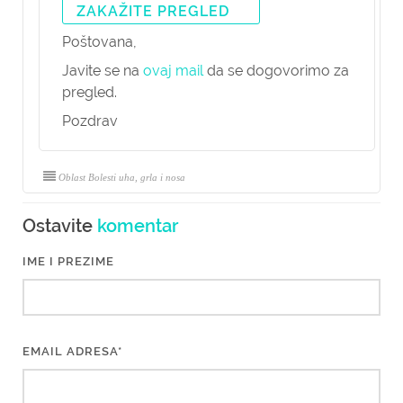
ZAKAŽITE PREGLED
Poštovana,
Javite se na
ovaj mail
da se dogovorimo za
pregled.
Pozdrav
Oblast Bolesti uha, grla i nosa
Ostavite
komentar
IME I PREZIME
EMAIL ADRESA*