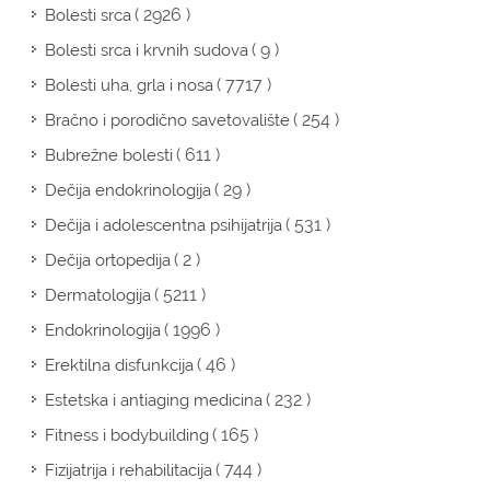
( 2926 )
Bolesti srca
( 9 )
Bolesti srca i krvnih sudova
( 7717 )
Bolesti uha, grla i nosa
( 254 )
Bračno i porodično savetovalište
( 611 )
Bubrežne bolesti
( 29 )
Dečija endokrinologija
( 531 )
Dečija i adolescentna psihijatrija
( 2 )
Dečija ortopedija
( 5211 )
Dermatologija
( 1996 )
Endokrinologija
( 46 )
Erektilna disfunkcija
( 232 )
Estetska i antiaging medicina
( 165 )
Fitness i bodybuilding
( 744 )
Fizijatrija i rehabilitacija