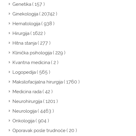
( 157 )
Genetika
( 20742 )
Ginekologija
( 938 )
Hematologija
( 1622 )
Hirurgija
( 277 )
Hitna stanja
( 229 )
Klinička psihologija
( 2 )
Kvantna medicina
( 565 )
Logopedija
( 1760 )
Maksilofacijalna hirurgija
( 42 )
Medicina rada
( 1201 )
Neurohirurgija
( 4463 )
Neurologija
( 904 )
Onkologija
( 20 )
Oporavak posle trudnoće