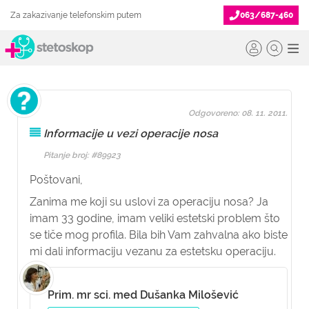
Za zakazivanje telefonskim putem
063/687-460
Odgovoreno: 08. 11. 2011.
Informacije u vezi operacije nosa
Pitanje broj: #89923
Poštovani,
Zanima me koji su uslovi za operaciju nosa? Ja
imam 33 godine, imam veliki estetski problem što
se tiče mog profila. Bila bih Vam zahvalna ako biste
mi dali informaciju vezanu za estetsku operaciju.
Prim. mr sci. med Dušanka Milošević