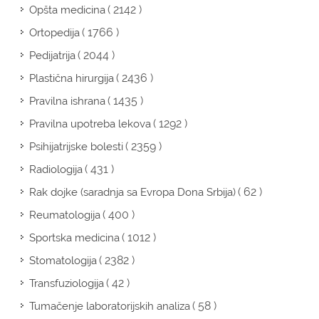
( 2142 )
Opšta medicina
( 1766 )
Ortopedija
( 2044 )
Pedijatrija
( 2436 )
Plastična hirurgija
( 1435 )
Pravilna ishrana
( 1292 )
Pravilna upotreba lekova
( 2359 )
Psihijatrijske bolesti
( 431 )
Radiologija
( 62 )
Rak dojke (saradnja sa Evropa Dona Srbija)
( 400 )
Reumatologija
( 1012 )
Sportska medicina
( 2382 )
Stomatologija
( 42 )
Transfuziologija
( 58 )
Tumačenje laboratorijskih analiza