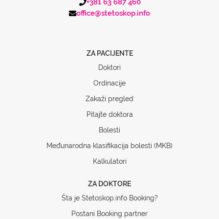
+381 63 687 460
office@stetoskop.info
ZA PACIJENTE
Doktori
Ordinacije
Zakaži pregled
Pitajte doktora
Bolesti
Međunarodna klasifikacija bolesti (MKB)
Kalkulatori
ZA DOKTORE
Šta je Stetoskop.info Booking?
Postani Booking partner