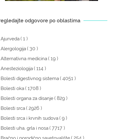
regledajte odgovore po oblastima
( 1 )
Ajurveda
( 30 )
Alergologija
( 19 )
Alternativna medicina
( 114 )
Anesteziologija
( 4051 )
Bolesti digestivnog sistema
( 1708 )
Bolesti oka
( 829 )
Bolesti organa za disanje
( 2926 )
Bolesti srca
( 9 )
Bolesti srca i krvnih sudova
( 7717 )
Bolesti uha, grla i nosa
( 254 )
Bračno i porodično savetovalište