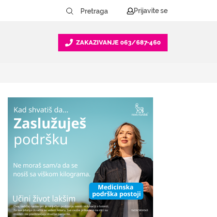
Prijavite se
ZAKAZIVANJE
063/687-460