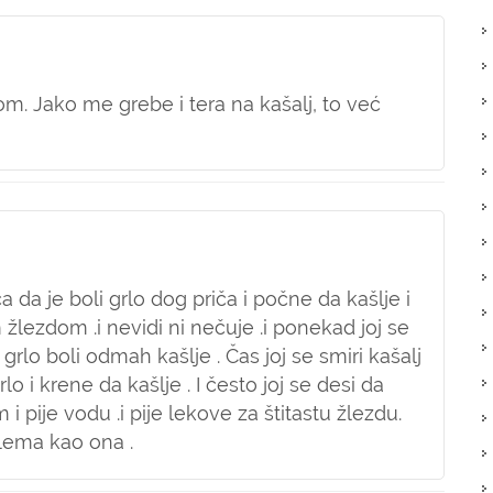
m. Jako me grebe i tera na kašalj, to već
 da je boli grlo dog priča i počne da kašlje i
žlezdom .i nevidi ni nečuje .i ponekad joj se
e grlo boli odmah kašlje . Čas joj se smiri kašalj
lo i krene da kašlje . I često joj se desi da
 i pije vodu .i pije lekove za štitastu žlezdu.
lema kao ona .