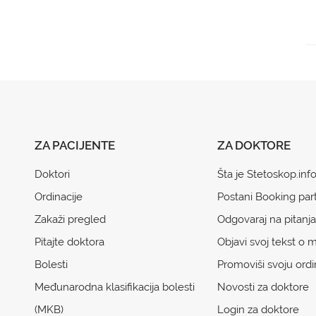
ZA PACIJENTE
ZA DOKTORE
Doktori
Šta je Stetoskop.inf
Ordinacije
Postani Booking par
Zakaži pregled
Odgovaraj na pitanja
Pitajte doktora
Objavi svoj tekst o m
Bolesti
Promoviši svoju ordi
Međunarodna klasifikacija bolesti
Novosti za doktore
(MKB)
Login za doktore