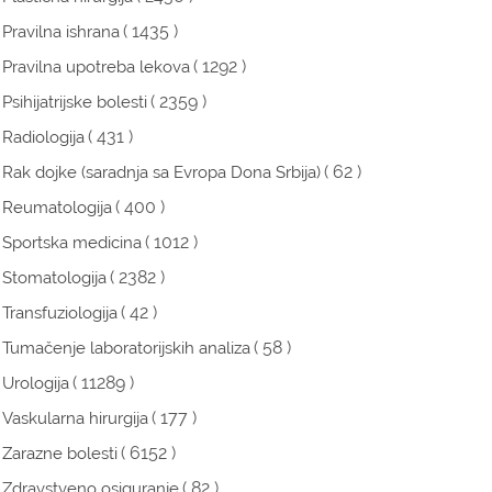
( 1435 )
Pravilna ishrana
( 1292 )
Pravilna upotreba lekova
( 2359 )
Psihijatrijske bolesti
( 431 )
Radiologija
( 62 )
Rak dojke (saradnja sa Evropa Dona Srbija)
( 400 )
Reumatologija
( 1012 )
Sportska medicina
( 2382 )
Stomatologija
( 42 )
Transfuziologija
( 58 )
Tumačenje laboratorijskih analiza
( 11289 )
Urologija
( 177 )
Vaskularna hirurgija
( 6152 )
Zarazne bolesti
( 82 )
Zdravstveno osiguranje