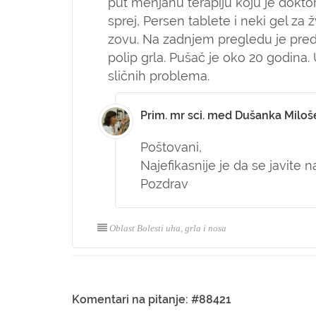
put menjanu terapiju koju je doktor
sprej, Persen tablete i neki gel za
zovu. Na zadnjem pregledu je pred
polip grla. Pušač je oko 20 godina.
sličnih problema.
Prim. mr sci. med Dušanka Miloš
Poštovani,
Najefikasnije je da se javite 
Pozdrav
Oblast Bolesti uha, grla i nosa
Komentari na pitanje: #88421