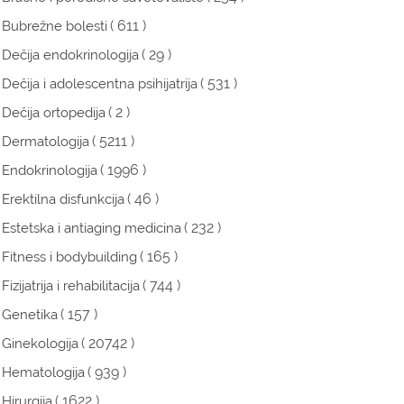
( 611 )
Bubrežne bolesti
( 29 )
Dečija endokrinologija
( 531 )
Dečija i adolescentna psihijatrija
( 2 )
Dečija ortopedija
( 5211 )
Dermatologija
( 1996 )
Endokrinologija
( 46 )
Erektilna disfunkcija
( 232 )
Estetska i antiaging medicina
( 165 )
Fitness i bodybuilding
( 744 )
Fizijatrija i rehabilitacija
( 157 )
Genetika
( 20742 )
Ginekologija
( 939 )
Hematologija
( 1622 )
Hirurgija