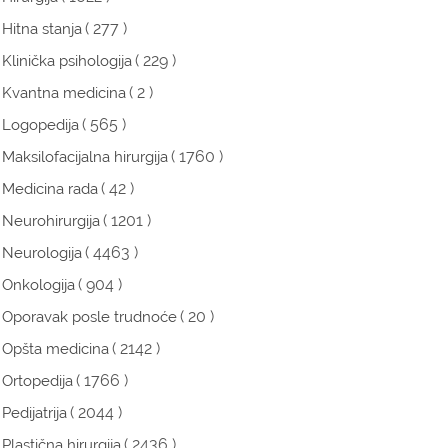
( 277 )
Hitna stanja
( 229 )
Klinička psihologija
( 2 )
Kvantna medicina
( 565 )
Logopedija
( 1760 )
Maksilofacijalna hirurgija
( 42 )
Medicina rada
( 1201 )
Neurohirurgija
( 4463 )
Neurologija
( 904 )
Onkologija
( 20 )
Oporavak posle trudnoće
( 2142 )
Opšta medicina
( 1766 )
Ortopedija
( 2044 )
Pedijatrija
( 2436 )
Plastična hirurgija