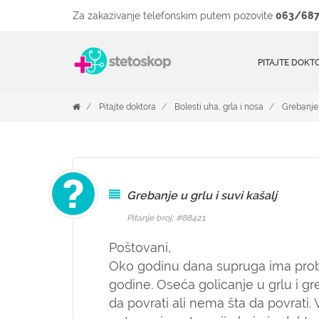
Za zakazivanje telefonskim putem pozovite
063/687
PITAJTE DOKT
Pitajte doktora
Bolesti uha, grla i nosa
Grebanje 
Grebanje u grlu i suvi kašalj
Pitanje broj: #88421
Poštovani,
Oko godinu dana supruga ima pro
godine. Oseća golicanje u grlu i greb
da povrati ali nema šta da povrati. V