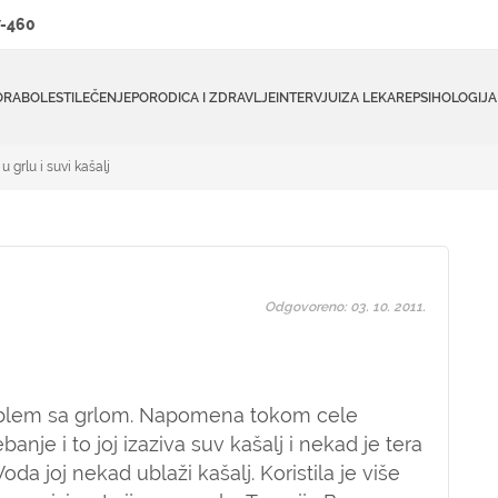
-460
ORA
BOLESTI
LEČENJE
PORODICA I ZDRAVLJE
INTERVJUI
ZA LEKARE
PSIHOLOGIJA
u grlu i suvi kašalj
Odgovoreno: 03. 10. 2011.
blem sa grlom. Napomena tokom cele
anje i to joj izaziva suv kašalj i nekad je tera
oda joj nekad ublaži kašalj. Koristila je više