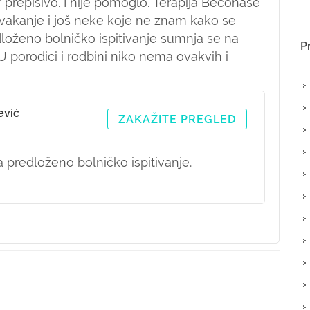
 prepisivo. I nije pomoglo. Terapija Beconase
 žvakanje i još neke koje ne znam kako se
loženo bolničko ispitivanje sumnja se na
P
 U porodici i rodbini niko nema ovakvih i
ević
ZAKAŽITE PREGLED
na predloženo bolničko ispitivanje.