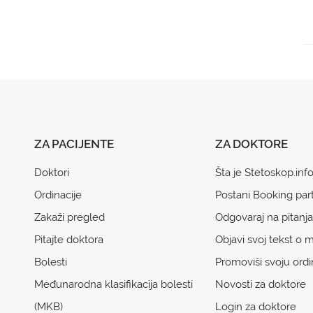
ZA PACIJENTE
ZA DOKTORE
Doktori
Šta je Stetoskop.inf
Ordinacije
Postani Booking par
Zakaži pregled
Odgovaraj na pitanja
Pitajte doktora
Objavi svoj tekst o m
Bolesti
Promoviši svoju ordi
Međunarodna klasifikacija bolesti
Novosti za doktore
(MKB)
Login za doktore