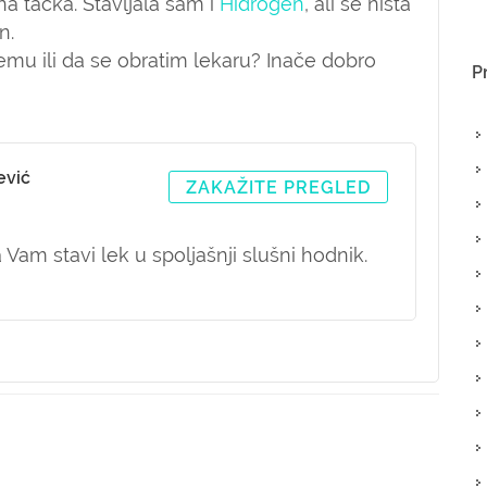
rna tačka. Stavljala sam i
Hidrogen
, ali se ništa
an.
emu ili da se obratim lekaru? Inače dobro
P
ević
ZAKAŽITE PREGLED
 Vam stavi lek u spoljašnji slušni hodnik.