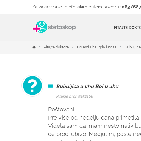
Za zakazivanje telefonskim putem pozovite
063/687
PITAJTE DOKT
Pitajte doktora
Bolesti uha, grla i nosa
Bubuljica
Bubuljica u uhu Bol u uhu
Pitanje broj: #152168
Poštovani,
Pre više od nedelju dana primetil
Videla sam da imam nešto nalik bub
će proći ubrzo. Medjutim, posle ne