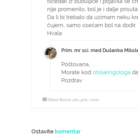
iscedak iz bubuljice i pojavila se c
nije promenilo, bol je i dalje prisut
Da li bi trebalo da uzimam neku kr
čujem, samo osećam bol na dodir.
Hvala
Prim. mr sci. med Dušanka Miloš
Poštovana,
Morate kod
otolaringologa
da
Pozdrav
Oblast Bolesti uha, grla i nosa
Ostavite
komentar