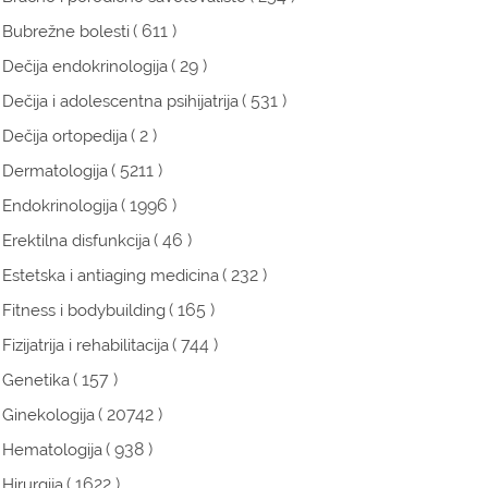
( 611 )
Bubrežne bolesti
( 29 )
Dečija endokrinologija
( 531 )
Dečija i adolescentna psihijatrija
( 2 )
Dečija ortopedija
( 5211 )
Dermatologija
( 1996 )
Endokrinologija
( 46 )
Erektilna disfunkcija
( 232 )
Estetska i antiaging medicina
( 165 )
Fitness i bodybuilding
( 744 )
Fizijatrija i rehabilitacija
( 157 )
Genetika
( 20742 )
Ginekologija
( 938 )
Hematologija
( 1622 )
Hirurgija