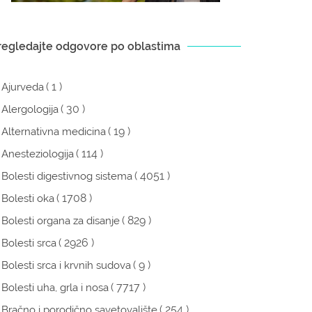
regledajte odgovore po oblastima
( 1 )
Ajurveda
( 30 )
Alergologija
( 19 )
Alternativna medicina
( 114 )
Anesteziologija
( 4051 )
Bolesti digestivnog sistema
( 1708 )
Bolesti oka
( 829 )
Bolesti organa za disanje
( 2926 )
Bolesti srca
( 9 )
Bolesti srca i krvnih sudova
( 7717 )
Bolesti uha, grla i nosa
( 254 )
Bračno i porodično savetovalište