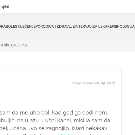
-460
ORA
BOLESTI
LEČENJE
PORODICA I ZDRAVLJE
INTERVJUI
ZA LEKARE
PSIHOLOGIJA
 u uhu Bol u uhu
Odgovoreno: 20. 05. 2017.
a sam da me uho boli kad god ga dodirnem.
uljici na ulazu u ušni kanal, mislila sam da
delju dana uvo se zagnojilo, izlazi nekakav