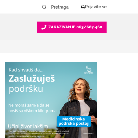
Prijavite se
ZAKAZIVANJE
063/687-460