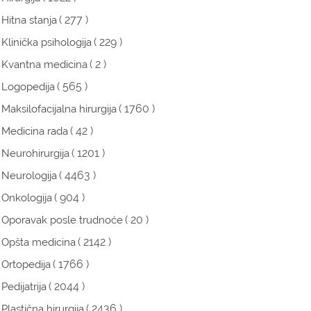
( 277 )
Hitna stanja
( 229 )
Klinička psihologija
( 2 )
Kvantna medicina
( 565 )
Logopedija
( 1760 )
Maksilofacijalna hirurgija
( 42 )
Medicina rada
( 1201 )
Neurohirurgija
( 4463 )
Neurologija
( 904 )
Onkologija
( 20 )
Oporavak posle trudnoće
( 2142 )
Opšta medicina
( 1766 )
Ortopedija
( 2044 )
Pedijatrija
( 2436 )
Plastična hirurgija