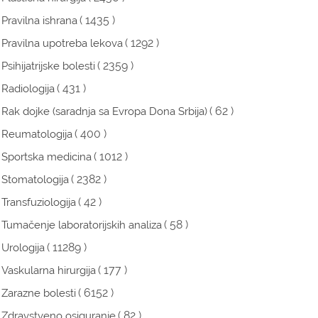
( 1435 )
Pravilna ishrana
( 1292 )
Pravilna upotreba lekova
( 2359 )
Psihijatrijske bolesti
( 431 )
Radiologija
( 62 )
Rak dojke (saradnja sa Evropa Dona Srbija)
( 400 )
Reumatologija
( 1012 )
Sportska medicina
( 2382 )
Stomatologija
( 42 )
Transfuziologija
( 58 )
Tumačenje laboratorijskih analiza
( 11289 )
Urologija
( 177 )
Vaskularna hirurgija
( 6152 )
Zarazne bolesti
( 82 )
Zdravstveno osiguranje