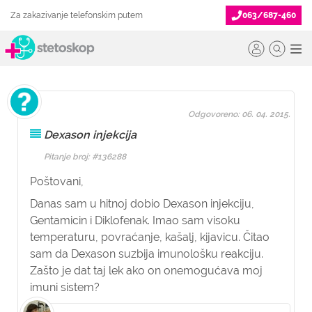
Za zakazivanje telefonskim putem
063/687-460
Odgovoreno: 06. 04. 2015.
Dexason injekcija
Pitanje broj: #136288
Poštovani,
Danas sam u hitnoj dobio Dexason injekciju,
Gentamicin i Diklofenak. Imao sam visoku
temperaturu, povraćanje, kašalj, kijavicu. Čitao
sam da Dexason suzbija imunološku reakciju.
Zašto je dat taj lek ako on onemogućava moj
imuni sistem?