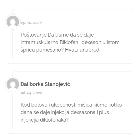
29. 10. 2022.
Poštovanje Da li sme da se daje
intramuskularno Diklofen i dexason u istom
špricu pomešano? Hvala unapred
Daliborka Stanojević
06. 04. 2022.
Kod bolova i ukocenosti mišića kičme koliko
dana se daje injekcija dexsasona i plus
injekcija diklofenaka?