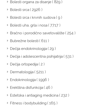
( 829 )
Bolesti organa za disanje
( 2926 )
Bolesti srca
( 9 )
Bolesti srca i krvnih sudova
( 7717 )
Bolesti uha, grla i nosa
( 254 )
Bračno i porodično savetovalište
( 611 )
Bubrežne bolesti
( 29 )
Dečija endokrinologija
( 531 )
Dečija i adolescentna psihijatrija
( 2 )
Dečija ortopedija
( 5211 )
Dermatologija
( 1996 )
Endokrinologija
( 46 )
Erektilna disfunkcija
( 232 )
Estetska i antiaging medicina
( 165 )
Fitness i bodybuilding