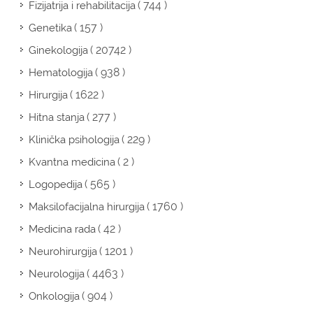
( 744 )
Fizijatrija i rehabilitacija
( 157 )
Genetika
( 20742 )
Ginekologija
( 938 )
Hematologija
( 1622 )
Hirurgija
( 277 )
Hitna stanja
( 229 )
Klinička psihologija
( 2 )
Kvantna medicina
( 565 )
Logopedija
( 1760 )
Maksilofacijalna hirurgija
( 42 )
Medicina rada
( 1201 )
Neurohirurgija
( 4463 )
Neurologija
( 904 )
Onkologija