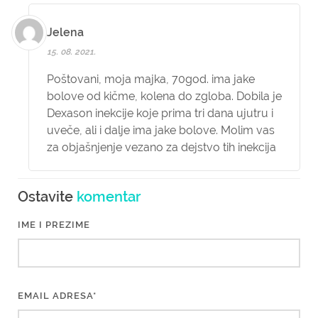
Jelena
15. 08. 2021.
Poštovani, moja majka, 70god. ima jake
bolove od kičme, kolena do zgloba. Dobila je
Dexason inekcije koje prima tri dana ujutru i
uveče, ali i dalje ima jake bolove. Molim vas
za objašnjenje vezano za dejstvo tih inekcija
Ostavite
komentar
IME I PREZIME
EMAIL ADRESA*