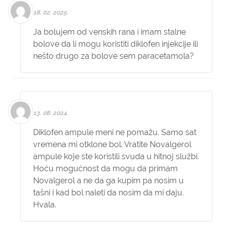
18. 02. 2025.
Ja bolujem od venskih rana i imam stalne
bolove da li mogu koristiti diklofen injekcije ili
nešto drugo za bolove sem paracetamola?
13. 08. 2024.
Diklofen ampule meni ne pomažu. Samo sat
vremena mi otklone bol. Vratite Novalgerol
ampule koje ste koristili svuda u hitnoj službi.
Hoću mogućnost da mogu da primam
Novalgerol a ne da ga kupim pa nosim u
tašni i kad bol naleti da nosim da mi daju.
Hvala.