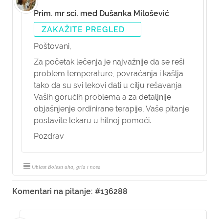
Prim. mr sci. med Dušanka Milošević
ZAKAŽITE PREGLED
Poštovani,
Za početak lečenja je najvažnije da se reši
problem temperature, povraćanja i kašlja
tako da su svi lekovi dati u cilju rešavanja
Vaših gorućih problema a za detaljnije
objašnjenje ordinirane terapije, Vaše pitanje
postavite lekaru u hitnoj pomoći.
Pozdrav
Oblast Bolesti uha, grla i nosa
Komentari na pitanje: #136288