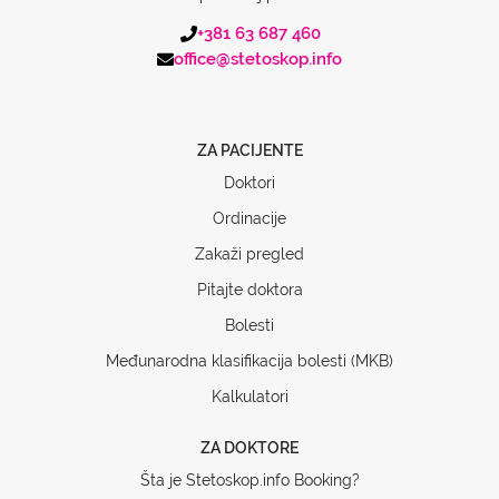
+381 63 687 460
office@stetoskop.info
ZA PACIJENTE
Doktori
Ordinacije
Zakaži pregled
Pitajte doktora
Bolesti
Međunarodna klasifikacija bolesti (MKB)
Kalkulatori
ZA DOKTORE
Šta je Stetoskop.info Booking?