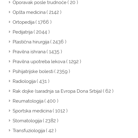
( 20 )
Oporavak posle trudnoće
( 2142 )
Opšta medicina
( 1766 )
Ortopedija
( 2044 )
Pedijatrija
( 2436 )
Plastična hirurgija
( 1435 )
Pravilna ishrana
( 1292 )
Pravilna upotreba lekova
( 2359 )
Psihijatrijske bolesti
( 431 )
Radiologija
( 62 )
Rak dojke (saradnja sa Evropa Dona Srbija)
( 400 )
Reumatologija
( 1012 )
Sportska medicina
( 2382 )
Stomatologija
( 42 )
Transfuziologija