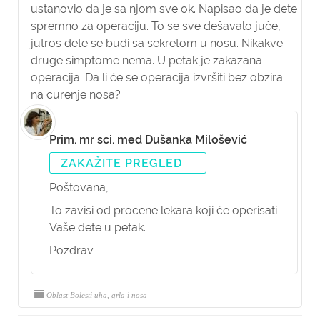
ustanovio da je sa njom sve ok. Napisao da je dete
spremno za operaciju. To se sve dešavalo juče,
jutros dete se budi sa sekretom u nosu. Nikakve
druge simptome nema. U petak je zakazana
operacija. Da li će se operacija izvršiti bez obzira
na curenje nosa?
Prim. mr sci. med Dušanka Milošević
ZAKAŽITE PREGLED
Poštovana,
To zavisi od procene lekara koji će operisati
Vaše dete u petak.
Pozdrav
Oblast Bolesti uha, grla i nosa