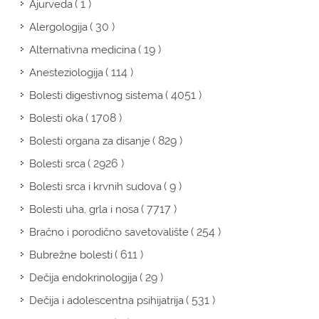
( 1 )
Ajurveda
( 30 )
Alergologija
( 19 )
Alternativna medicina
( 114 )
Anesteziologija
( 4051 )
Bolesti digestivnog sistema
( 1708 )
Bolesti oka
( 829 )
Bolesti organa za disanje
( 2926 )
Bolesti srca
( 9 )
Bolesti srca i krvnih sudova
( 7717 )
Bolesti uha, grla i nosa
( 254 )
Bračno i porodično savetovalište
( 611 )
Bubrežne bolesti
( 29 )
Dečija endokrinologija
( 531 )
Dečija i adolescentna psihijatrija