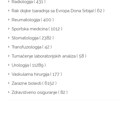
( 431 )
Radiologija
( 62 )
Rak dojke (saradnja sa Evropa Dona Srbija)
( 400 )
Reumatologija
( 1012 )
Sportska medicina
( 2382 )
Stomatologija
( 42 )
Transfuziologija
( 58 )
Tumačenje laboratorijskih analiza
( 11289 )
Urologija
( 177 )
Vaskularna hirurgija
( 6152 )
Zarazne bolesti
( 82 )
Zdravstveno osiguranje