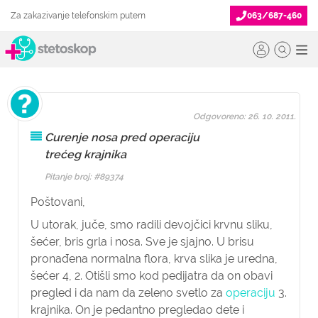
Za zakazivanje telefonskim putem
063/687-460
Odgovoreno: 26. 10. 2011.
Curenje nosa pred operaciju
trećeg krajnika
Pitanje broj: #89374
Poštovani,
U utorak, juče, smo radili devojčici krvnu sliku,
šećer, bris grla i nosa. Sve je sjajno. U brisu
pronađena normalna flora, krva slika je uredna,
šećer 4, 2. Otišli smo kod pedijatra da on obavi
pregled i da nam da zeleno svetlo za
operaciju
3.
krajnika. On je pedantno pregledao dete i