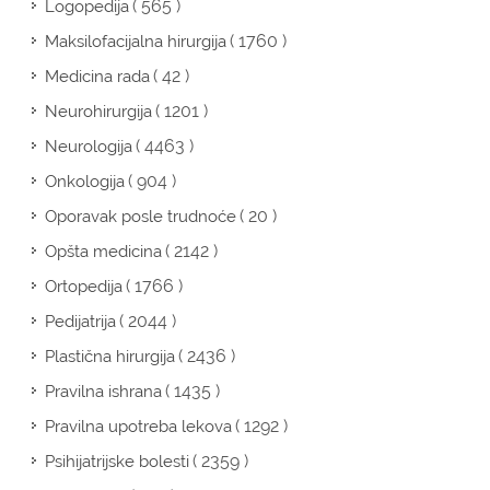
( 565 )
Logopedija
( 1760 )
Maksilofacijalna hirurgija
( 42 )
Medicina rada
( 1201 )
Neurohirurgija
( 4463 )
Neurologija
( 904 )
Onkologija
( 20 )
Oporavak posle trudnoće
( 2142 )
Opšta medicina
( 1766 )
Ortopedija
( 2044 )
Pedijatrija
( 2436 )
Plastična hirurgija
( 1435 )
Pravilna ishrana
( 1292 )
Pravilna upotreba lekova
( 2359 )
Psihijatrijske bolesti