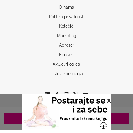
O nama
Politika privatnosti
Kolačići
Marketing
Adresar
Kontakt
Aktuelni oglasi
Uslovi korišćenja
x
ZAKAZIVANJE 063/687-460
Copyrights © 2026 Sva prava www.stetoskop.info