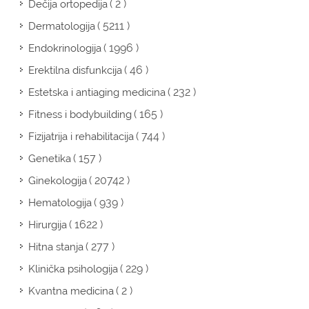
( 2 )
Dečija ortopedija
( 5211 )
Dermatologija
( 1996 )
Endokrinologija
( 46 )
Erektilna disfunkcija
( 232 )
Estetska i antiaging medicina
( 165 )
Fitness i bodybuilding
( 744 )
Fizijatrija i rehabilitacija
( 157 )
Genetika
( 20742 )
Ginekologija
( 939 )
Hematologija
( 1622 )
Hirurgija
( 277 )
Hitna stanja
( 229 )
Klinička psihologija
( 2 )
Kvantna medicina