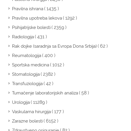
( 1435 )
Pravilna ishrana
( 1292 )
Pravilna upotreba lekova
( 2359 )
Psihijatrijske bolesti
( 431 )
Radiologija
( 62 )
Rak dojke (saradnja sa Evropa Dona Srbija)
( 400 )
Reumatologija
( 1012 )
Sportska medicina
( 2382 )
Stomatologija
( 42 )
Transfuziologija
( 58 )
Tumačenje laboratorijskih analiza
( 11289 )
Urologija
( 177 )
Vaskularna hirurgija
( 6152 )
Zarazne bolesti
( 82 )
Zdravstveno osiguranje