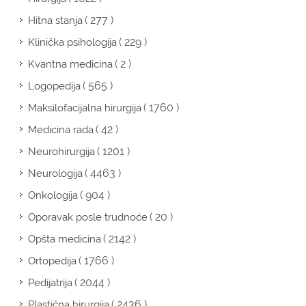
( 277 )
Hitna stanja
( 229 )
Klinička psihologija
( 2 )
Kvantna medicina
( 565 )
Logopedija
( 1760 )
Maksilofacijalna hirurgija
( 42 )
Medicina rada
( 1201 )
Neurohirurgija
( 4463 )
Neurologija
( 904 )
Onkologija
( 20 )
Oporavak posle trudnoće
( 2142 )
Opšta medicina
( 1766 )
Ortopedija
( 2044 )
Pedijatrija
( 2436 )
Plastična hirurgija