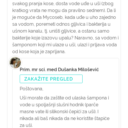
svakog pranja kose, dosta vode uđe u uši (zbog
kratkog vrata ne mogu da pravilno sednem). Da li
je moguće da Mycoseb, kada uđe u uho zajedno
sa vodom, poremeti odnos gljivica i bakterija u
ušnom kanalu, tj. uništi gljivice, a ostanu samo
bakterije koje izazovu upalu? Naravno, sa vodom i
šamponom koji mi ulaze u uši, ulazi i prljava voda
od kose koja je zaprljana.
Prim. mr sci. med Dušanka Milošević
ZAKAŽITE PREGLED
Poštovana,
Uši morate da zaštite od ulaska šampona i
vode u spoljašnji slušni hodnik (parče
masne vate ili silikonski čepići za uši). I
nikada ali baš nikada da ne koristite štapiće
za uši.