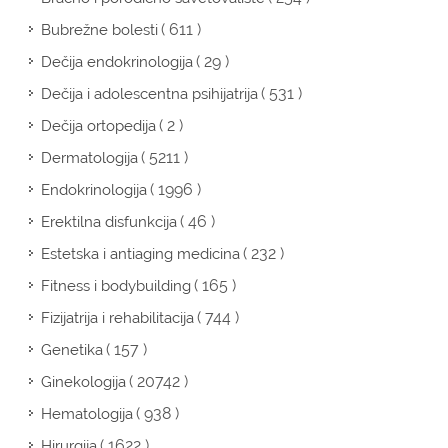
( 611 )
Bubrežne bolesti
( 29 )
Dečija endokrinologija
( 531 )
Dečija i adolescentna psihijatrija
( 2 )
Dečija ortopedija
( 5211 )
Dermatologija
( 1996 )
Endokrinologija
( 46 )
Erektilna disfunkcija
( 232 )
Estetska i antiaging medicina
( 165 )
Fitness i bodybuilding
( 744 )
Fizijatrija i rehabilitacija
( 157 )
Genetika
( 20742 )
Ginekologija
( 938 )
Hematologija
( 1622 )
Hirurgija