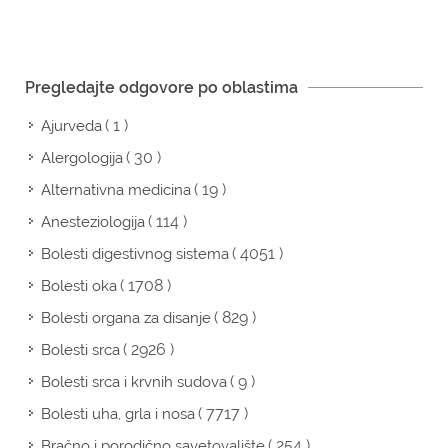
Pregledajte odgovore po oblastima
( 1 )
Ajurveda
( 30 )
Alergologija
( 19 )
Alternativna medicina
( 114 )
Anesteziologija
( 4051 )
Bolesti digestivnog sistema
( 1708 )
Bolesti oka
( 829 )
Bolesti organa za disanje
( 2926 )
Bolesti srca
( 9 )
Bolesti srca i krvnih sudova
( 7717 )
Bolesti uha, grla i nosa
( 254 )
Bračno i porodično savetovalište