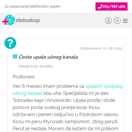
Za zakazivanje telefonskim putem
063/687-460
Odgovoreno: 11. 06. 2012.
Česte upale ušnog kanala
Pitanje broj: #100812
Poštovani,
Već 6 meseci imam problema sa
upalom spoljnog
ušnog kanala
oba uha. Specijalista mi je dao
Tobradex kapi i Amoksicilin. Upala prođe i dođe
ponovo posle svakog pranja kose. Kosu
održavam i perem isključivo u frizerskom salonu.
Kosu mi peru Mycoseb šamponom, zbog peruti.
Perut je nestala. Moram da kažem da mi prilikom