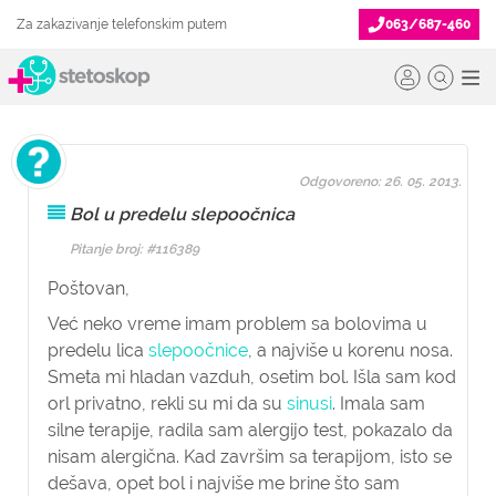
Za zakazivanje telefonskim putem
063/687-460
Odgovoreno: 26. 05. 2013.
Bol u predelu slepoočnica
Pitanje broj: #116389
Poštovan,
Već neko vreme imam problem sa bolovima u
predelu lica
slepoočnice
, a najviše u korenu nosa.
Smeta mi hladan vazduh, osetim bol. Išla sam kod
orl privatno, rekli su mi da su
sinusi
. Imala sam
silne terapije, radila sam alergijo test, pokazalo da
nisam alergična. Kad završim sa terapijom, isto se
dešava, opet bol i najviše me brine što sam