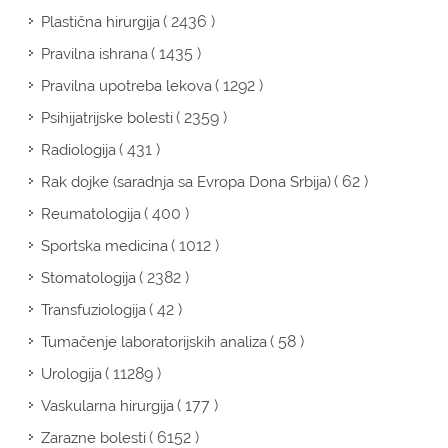
( 2436 )
Plastična hirurgija
( 1435 )
Pravilna ishrana
( 1292 )
Pravilna upotreba lekova
( 2359 )
Psihijatrijske bolesti
( 431 )
Radiologija
( 62 )
Rak dojke (saradnja sa Evropa Dona Srbija)
( 400 )
Reumatologija
( 1012 )
Sportska medicina
( 2382 )
Stomatologija
( 42 )
Transfuziologija
( 58 )
Tumačenje laboratorijskih analiza
( 11289 )
Urologija
( 177 )
Vaskularna hirurgija
( 6152 )
Zarazne bolesti