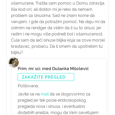
ošamućena. Tražila sam pomoć u Domu zdravlja,
išla kod orl, ali doktor mi je reko da nemam
problem sa sinusima. Sad ne znam kome da
verujem, i gde da potražim pomoć. Ne daju mi da
snimim na rendger da vidim da li su to sinusi, jer
radim i ne mogu više podneti bol i ošamućenost.
Čula sam da leči sinuse biljka koja se zove morski
krastavac, probaću. Da li smem da upotrebim tu
biljku?
Prim. mr sci. med Dušanka Milošević
ZAKAŽITE PREGLED
Poštovana,
Javite se na
mail
da se dogovorimo za
pregled jer tek posle endoskopskog
pregleda nosa i sinusa, i eventualno
dodatnih analiza, mogu da Vam savetujem