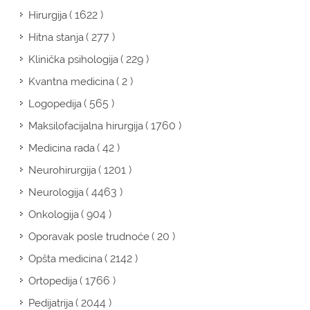
( 1622 )
Hirurgija
( 277 )
Hitna stanja
( 229 )
Klinička psihologija
( 2 )
Kvantna medicina
( 565 )
Logopedija
( 1760 )
Maksilofacijalna hirurgija
( 42 )
Medicina rada
( 1201 )
Neurohirurgija
( 4463 )
Neurologija
( 904 )
Onkologija
( 20 )
Oporavak posle trudnoće
( 2142 )
Opšta medicina
( 1766 )
Ortopedija
( 2044 )
Pedijatrija