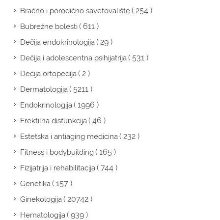
( 254 )
Bračno i porodično savetovalište
( 611 )
Bubrežne bolesti
( 29 )
Dečija endokrinologija
( 531 )
Dečija i adolescentna psihijatrija
( 2 )
Dečija ortopedija
( 5211 )
Dermatologija
( 1996 )
Endokrinologija
( 46 )
Erektilna disfunkcija
( 232 )
Estetska i antiaging medicina
( 165 )
Fitness i bodybuilding
( 744 )
Fizijatrija i rehabilitacija
( 157 )
Genetika
( 20742 )
Ginekologija
( 939 )
Hematologija