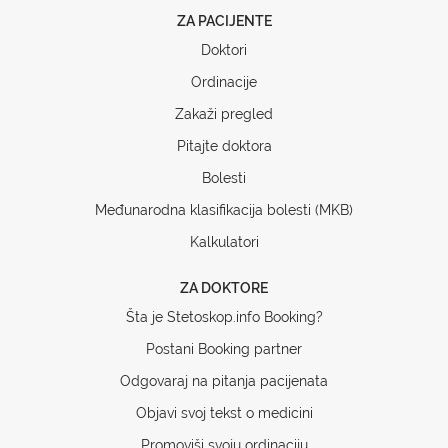
ZA PACIJENTE
Doktori
Ordinacije
Zakaži pregled
Pitajte doktora
Bolesti
Međunarodna klasifikacija bolesti (MKB)
Kalkulatori
ZA DOKTORE
Šta je Stetoskop.info Booking?
Postani Booking partner
Odgovaraj na pitanja pacijenata
Objavi svoj tekst o medicini
Promoviši svoju ordinaciju