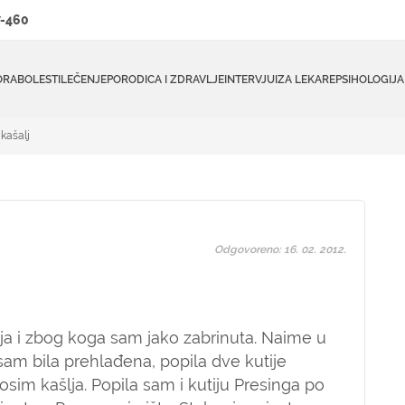
-460
ORA
BOLESTI
LEČENJE
PORODICA I ZDRAVLJE
INTERVJUI
ZA LEKARE
PSIHOLOGIJA
 kašalj
Odgovoreno: 16. 02. 2012.
ja i zbog koga sam jako zabrinuta. Naime u
 sam bila prehlađena, popila dve kutije
 osim kašlja. Popila sam i kutiju Presinga po