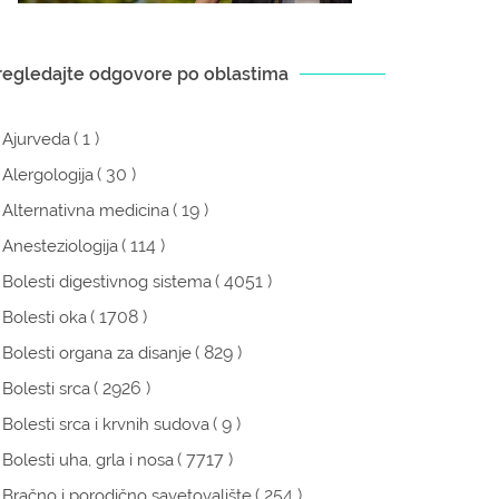
regledajte odgovore po oblastima
( 1 )
Ajurveda
( 30 )
Alergologija
( 19 )
Alternativna medicina
( 114 )
Anesteziologija
( 4051 )
Bolesti digestivnog sistema
( 1708 )
Bolesti oka
( 829 )
Bolesti organa za disanje
( 2926 )
Bolesti srca
( 9 )
Bolesti srca i krvnih sudova
( 7717 )
Bolesti uha, grla i nosa
( 254 )
Bračno i porodično savetovalište