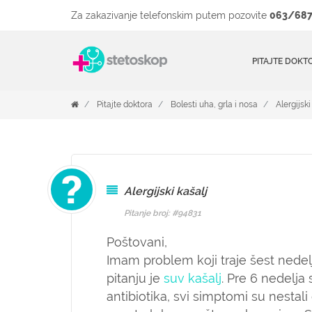
Za zakazivanje telefonskim putem pozovite
063/687
PITAJTE DOKT
Pitajte doktora
Bolesti uha, grla i nosa
Alergijski
Alergijski kašalj
Pitanje broj: #94831
Poštovani,
Imam problem koji traje šest nedel
pitanju je
suv kašalj
. Pre 6 nedelja
antibiotika, svi simptomi su nestali