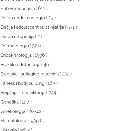
( 611 )
Bubrežne bolesti
( 29 )
Dečija endokrinologija
( 531 )
Dečija i adolescentna psihijatrija
( 2 )
Dečija ortopedija
( 5211 )
Dermatologija
( 1996 )
Endokrinologija
( 46 )
Erektilna disfunkcija
( 232 )
Estetska i antiaging medicina
( 165 )
Fitness i bodybuilding
( 744 )
Fizijatrija i rehabilitacija
( 157 )
Genetika
( 20742 )
Ginekologija
( 939 )
Hematologija
( 1622 )
Hirurgija