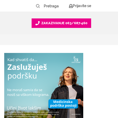
Prijavite se
ZAKAZIVANJE
063/687-460