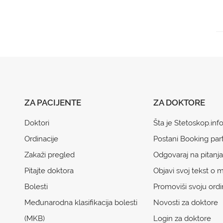
ZA PACIJENTE
ZA DOKTORE
Doktori
Šta je Stetoskop.inf
Ordinacije
Postani Booking par
Zakaži pregled
Odgovaraj na pitanja
Pitajte doktora
Objavi svoj tekst o m
Bolesti
Promoviši svoju ordi
Međunarodna klasifikacija bolesti
Novosti za doktore
(MKB)
Login za doktore