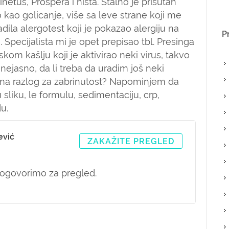
netus, Prospera i ništa. Stalno je prisutan
 kao golicanje, više sa leve strane koji me
dila alergotest koji je pokazao alergiju na
P
u. Specijalista mi je opet prepisao tbl. Presinga
jskom kašlju koji je aktivirao neki virus, takvo
 nejasno, da li treba da uradim još neki
 ima razlog za zabrinutost? Napominjem da
sliku, le formulu, sedimentaciju, crp,
du.
ević
ZAKAŽITE PREGLED
ogovorimo za pregled.