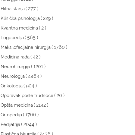
( 277 )
Hitna stanja
( 229 )
Klinička psihologija
( 2 )
Kvantna medicina
( 565 )
Logopedija
( 1760 )
Maksilofacijalna hirurgija
( 42 )
Medicina rada
( 1201 )
Neurohirurgija
( 4463 )
Neurologija
( 904 )
Onkologija
( 20 )
Oporavak posle trudnoće
( 2142 )
Opšta medicina
( 1766 )
Ortopedija
( 2044 )
Pedijatrija
( 2436 )
Plastična hirurgija