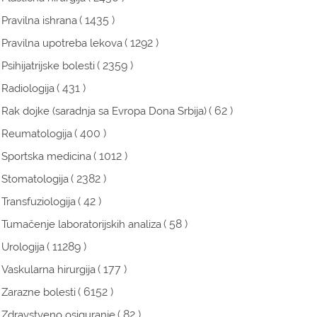
( 1435 )
Pravilna ishrana
( 1292 )
Pravilna upotreba lekova
( 2359 )
Psihijatrijske bolesti
( 431 )
Radiologija
( 62 )
Rak dojke (saradnja sa Evropa Dona Srbija)
( 400 )
Reumatologija
( 1012 )
Sportska medicina
( 2382 )
Stomatologija
( 42 )
Transfuziologija
( 58 )
Tumačenje laboratorijskih analiza
( 11289 )
Urologija
( 177 )
Vaskularna hirurgija
( 6152 )
Zarazne bolesti
( 82 )
Zdravstveno osiguranje