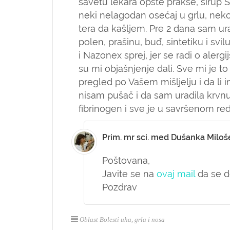
savetu lekara opšte prakse, sirup Si
neki nelagodan osećaj u grlu, neko
tera da kašljem. Pre 2 dana sam ura
polen, prašinu, buđ, sintetiku i svil
i Nazonex sprej, jer se radi o alergi
su mi objašnjenje dali. Sve mi je to
pregled po Vašem mišljelju i da li
nisam pušač i da sam uradila krvnu 
fibrinogen i sve je u savršenom re
Prim. mr sci. med Dušanka Miloš
Poštovana,
Javite se na
ovaj mail
da se d
Pozdrav
Oblast Bolesti uha, grla i nosa