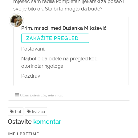
mjesec sam radila kompletan ljekarski za posao i
sve je bilo ok. Šta bi to moglo da bude?
Prim. mr sci. med Dušanka Milošević
ZAKAŽITE PREGLED
Poštovani,
Najbolje da odete na pregled kod
otorinolaringologa.
Pozdrav
Oblast Bolesti uha, grla i nosa
bol
kvržica
Ostavite
komentar
IME I PREZIME