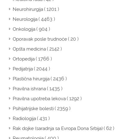
( 1201 )
Neurohirurgija
( 4463 )
Neurologija
( 904 )
Onkologija
( 20 )
Oporavak posle trudnoće
( 2142 )
Opšta medicina
( 1766 )
Ortopedija
( 2044 )
Pedijatrija
( 2436 )
Plastična hirurgija
( 1435 )
Pravilna ishrana
( 1292 )
Pravilna upotreba lekova
( 2359 )
Psihijatrijske bolesti
( 431 )
Radiologija
( 62 )
Rak dojke (saradnja sa Evropa Dona Srbija)
( 400 )
Reumatologija