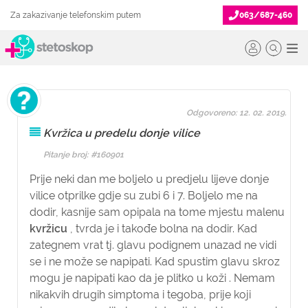
Za zakazivanje telefonskim putem
063/687-460
Odgovoreno: 12. 02. 2019.
Kvržica u predelu donje vilice
Pitanje broj: #160901
Prije neki dan me boljelo u predjelu lijeve donje
vilice otprilke gdje su zubi 6 i 7. Boljelo me na
dodir, kasnije sam opipala na tome mjestu malenu
kvržicu
, tvrda je i takođe bolna na dodir. Kad
zategnem vrat tj. glavu podignem unazad ne vidi
se i ne može se napipati. Kad spustim glavu skroz
mogu je napipati kao da je plitko u koži . Nemam
nikakvih drugih simptoma i tegoba, prije koji