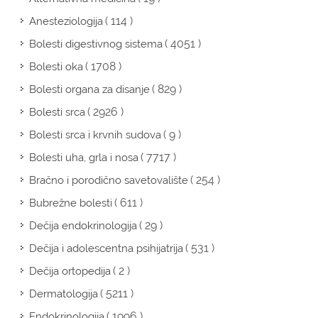
( 114 )
Anesteziologija
( 4051 )
Bolesti digestivnog sistema
( 1708 )
Bolesti oka
( 829 )
Bolesti organa za disanje
( 2926 )
Bolesti srca
( 9 )
Bolesti srca i krvnih sudova
( 7717 )
Bolesti uha, grla i nosa
( 254 )
Bračno i porodično savetovalište
( 611 )
Bubrežne bolesti
( 29 )
Dečija endokrinologija
( 531 )
Dečija i adolescentna psihijatrija
( 2 )
Dečija ortopedija
( 5211 )
Dermatologija
( 1996 )
Endokrinologija