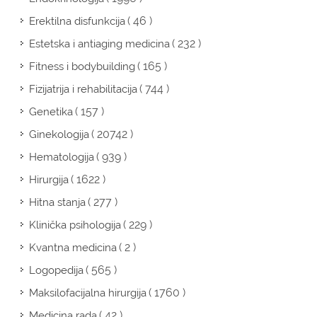
( 46 )
Erektilna disfunkcija
( 232 )
Estetska i antiaging medicina
( 165 )
Fitness i bodybuilding
( 744 )
Fizijatrija i rehabilitacija
( 157 )
Genetika
( 20742 )
Ginekologija
( 939 )
Hematologija
( 1622 )
Hirurgija
( 277 )
Hitna stanja
( 229 )
Klinička psihologija
( 2 )
Kvantna medicina
( 565 )
Logopedija
( 1760 )
Maksilofacijalna hirurgija
( 42 )
Medicina rada