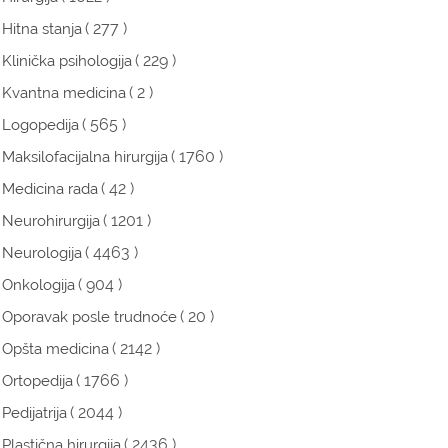
( 277 )
Hitna stanja
( 229 )
Klinička psihologija
( 2 )
Kvantna medicina
( 565 )
Logopedija
( 1760 )
Maksilofacijalna hirurgija
( 42 )
Medicina rada
( 1201 )
Neurohirurgija
( 4463 )
Neurologija
( 904 )
Onkologija
( 20 )
Oporavak posle trudnoće
( 2142 )
Opšta medicina
( 1766 )
Ortopedija
( 2044 )
Pedijatrija
( 2436 )
Plastična hirurgija