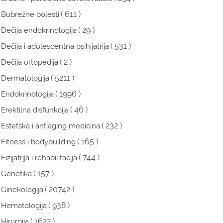
( 611 )
Bubrežne bolesti
( 29 )
Dečija endokrinologija
( 531 )
Dečija i adolescentna psihijatrija
( 2 )
Dečija ortopedija
( 5211 )
Dermatologija
( 1996 )
Endokrinologija
( 46 )
Erektilna disfunkcija
( 232 )
Estetska i antiaging medicina
( 165 )
Fitness i bodybuilding
( 744 )
Fizijatrija i rehabilitacija
( 157 )
Genetika
( 20742 )
Ginekologija
( 938 )
Hematologija
( 1622 )
Hirurgija