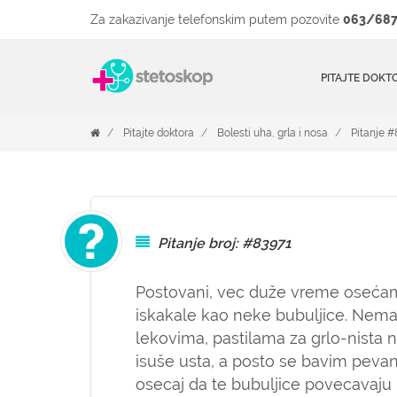
Za zakazivanje telefonskim putem pozovite
063/687
PITAJTE DOKT
Pitajte doktora
Bolesti uha, grla i nosa
Pitanje #
Pitanje broj: #83971
Postovani, vec duže vreme osećam 
iskakale kao neke bubuljice. Nema
lekovima, pastilama za grlo-nista 
isuše usta, a posto se bavim pev
osecaj da te bubuljice povecavaju i