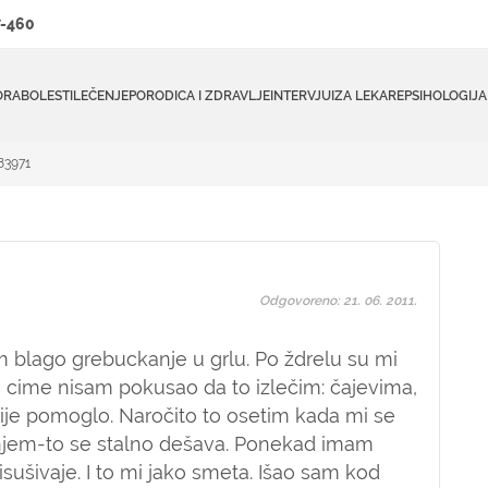
-460
ORA
BOLESTI
LEČENJE
PORODICA I ZDRAVLJE
INTERVJUI
ZA LEKARE
PSIHOLOGIJA
83971
Odgovoreno: 21. 06. 2011.
blago grebuckanje u grlu. Po ždrelu su mi
 cime nisam pokusao da to izlečim: čajevima,
nije pomoglo. Naročito to osetim kada mi se
anjem-to se stalno dešava. Ponekad imam
sušivaje. I to mi jako smeta. Išao sam kod