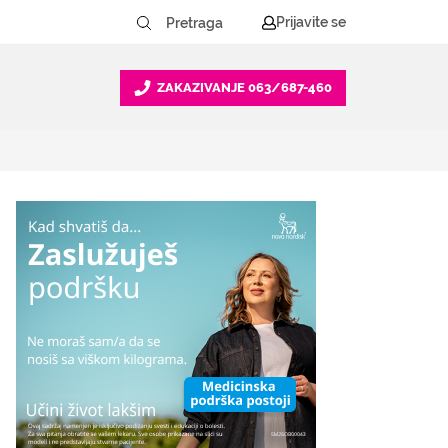
Prijavite se
ZAKAZIVANJE
063/687-460