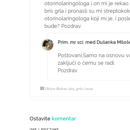
otorinolaringologa i on mi je rekao 
bris grla i pronasli su mi streptok
otorinolaringologa koji mi je, i posl
bude? Pozdrav.
Prim. mr sci. med Dušanka Miloš
Poštovani,
Samo na osnovu vaš
zaključi o čemu se radi.
Pozdrav
Oblast Bolesti uha, grla i nosa
Ostavite
komentar
IME I PREZIME