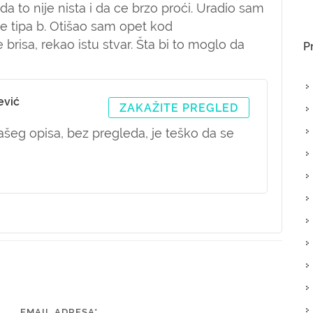
da to nije nista i da ce brzo proći. Uradio sam
oke tipa b. Otišao sam opet kod
e brisa, rekao istu stvar. Šta bi to moglo da
P
ević
ZAKAŽITE PREGLED
eg opisa, bez pregleda, je teško da se
EMAIL ADRESA*