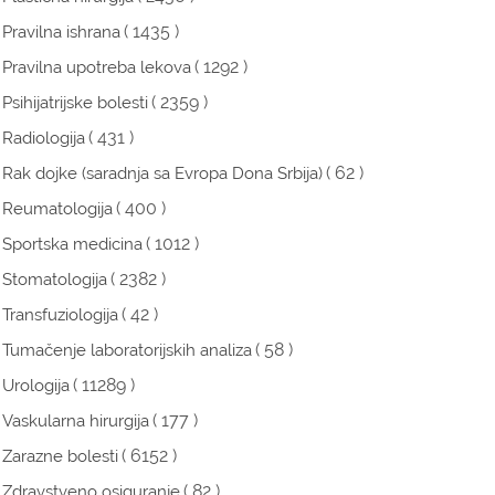
( 1435 )
Pravilna ishrana
( 1292 )
Pravilna upotreba lekova
( 2359 )
Psihijatrijske bolesti
( 431 )
Radiologija
( 62 )
Rak dojke (saradnja sa Evropa Dona Srbija)
( 400 )
Reumatologija
( 1012 )
Sportska medicina
( 2382 )
Stomatologija
( 42 )
Transfuziologija
( 58 )
Tumačenje laboratorijskih analiza
( 11289 )
Urologija
( 177 )
Vaskularna hirurgija
( 6152 )
Zarazne bolesti
( 82 )
Zdravstveno osiguranje