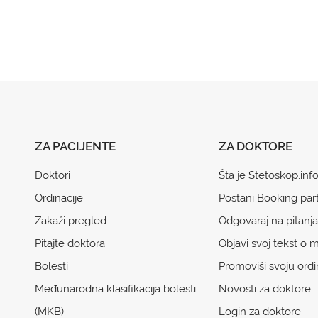
ZA PACIJENTE
ZA DOKTORE
Doktori
Šta je Stetoskop.inf
Ordinacije
Postani Booking par
Zakaži pregled
Odgovaraj na pitanja
Pitajte doktora
Objavi svoj tekst o m
Bolesti
Promoviši svoju ordi
Međunarodna klasifikacija bolesti
Novosti za doktore
(MKB)
Login za doktore