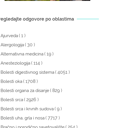
regledajte odgovore po oblastima
( 1 )
Ajurveda
( 30 )
Alergologija
( 19 )
Alternativna medicina
( 114 )
Anesteziologija
( 4051 )
Bolesti digestivnog sistema
( 1708 )
Bolesti oka
( 829 )
Bolesti organa za disanje
( 2926 )
Bolesti srca
( 9 )
Bolesti srca i krvnih sudova
( 7717 )
Bolesti uha, grla i nosa
( 254 )
Bračno i porodično savetovalište