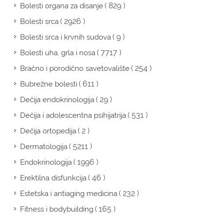
( 829 )
Bolesti organa za disanje
( 2926 )
Bolesti srca
( 9 )
Bolesti srca i krvnih sudova
( 7717 )
Bolesti uha, grla i nosa
( 254 )
Bračno i porodično savetovalište
( 611 )
Bubrežne bolesti
( 29 )
Dečija endokrinologija
( 531 )
Dečija i adolescentna psihijatrija
( 2 )
Dečija ortopedija
( 5211 )
Dermatologija
( 1996 )
Endokrinologija
( 46 )
Erektilna disfunkcija
( 232 )
Estetska i antiaging medicina
( 165 )
Fitness i bodybuilding