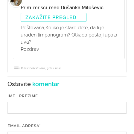
Prim. mr sci. med Dušanka Milošević
ZAKAŽITE PREGLED
Poštovana,
Koliko je staro dete, da li je
urađen timpanogram? Otkada postoji upala
uva?
Pozdrav
Oblast Bolesti uha, grla i nosa
Ostavite
komentar
IME I PREZIME
EMAIL ADRESA*