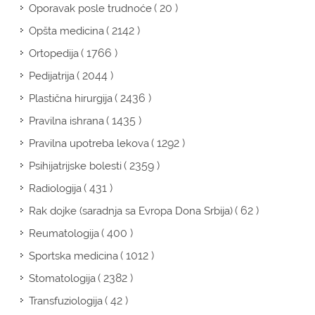
( 20 )
Oporavak posle trudnoće
( 2142 )
Opšta medicina
( 1766 )
Ortopedija
( 2044 )
Pedijatrija
( 2436 )
Plastična hirurgija
( 1435 )
Pravilna ishrana
( 1292 )
Pravilna upotreba lekova
( 2359 )
Psihijatrijske bolesti
( 431 )
Radiologija
( 62 )
Rak dojke (saradnja sa Evropa Dona Srbija)
( 400 )
Reumatologija
( 1012 )
Sportska medicina
( 2382 )
Stomatologija
( 42 )
Transfuziologija