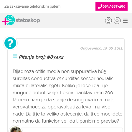
Za zakazivanje telefonskim putem
063/687-460
Odgovoreno: 10. 06. 2011.
Pitanje broj: #83432
Dijagnoza otitis media non suppurativa h65,
surditas conductiva et surditas sensorineuralis
mixta billateralis h906. Koliko je lose i da li je
moguce poboljsanje. Lekovi panklav i acc 200.
Receno nam je da stanje desnog uva ima male
verovatnoce za oporavak ali za levo ima vise
nade. Da li je to veliko ostecenje, da li ce moci dete
normalno da funkcionise i da li panicimo previse?