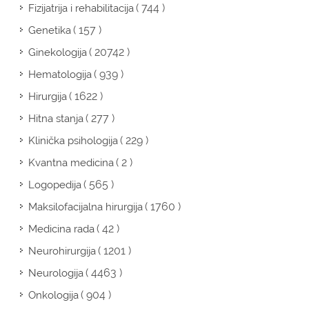
( 744 )
Fizijatrija i rehabilitacija
( 157 )
Genetika
( 20742 )
Ginekologija
( 939 )
Hematologija
( 1622 )
Hirurgija
( 277 )
Hitna stanja
( 229 )
Klinička psihologija
( 2 )
Kvantna medicina
( 565 )
Logopedija
( 1760 )
Maksilofacijalna hirurgija
( 42 )
Medicina rada
( 1201 )
Neurohirurgija
( 4463 )
Neurologija
( 904 )
Onkologija