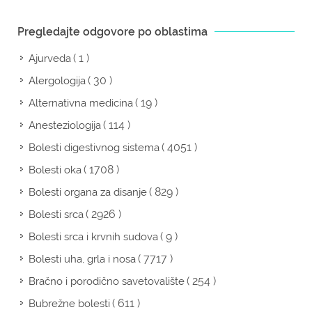
Pregledajte odgovore po oblastima
( 1 )
Ajurveda
( 30 )
Alergologija
( 19 )
Alternativna medicina
( 114 )
Anesteziologija
( 4051 )
Bolesti digestivnog sistema
( 1708 )
Bolesti oka
( 829 )
Bolesti organa za disanje
( 2926 )
Bolesti srca
( 9 )
Bolesti srca i krvnih sudova
( 7717 )
Bolesti uha, grla i nosa
( 254 )
Bračno i porodično savetovalište
( 611 )
Bubrežne bolesti