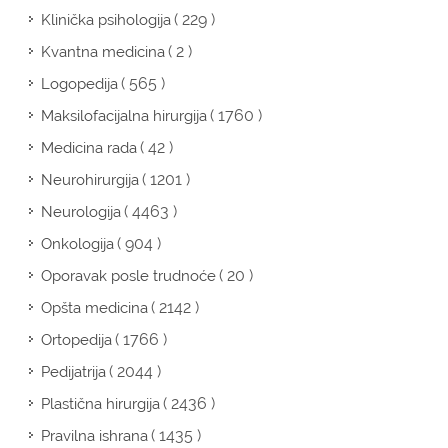
( 229 )
Klinička psihologija
( 2 )
Kvantna medicina
( 565 )
Logopedija
( 1760 )
Maksilofacijalna hirurgija
( 42 )
Medicina rada
( 1201 )
Neurohirurgija
( 4463 )
Neurologija
( 904 )
Onkologija
( 20 )
Oporavak posle trudnoće
( 2142 )
Opšta medicina
( 1766 )
Ortopedija
( 2044 )
Pedijatrija
( 2436 )
Plastična hirurgija
( 1435 )
Pravilna ishrana