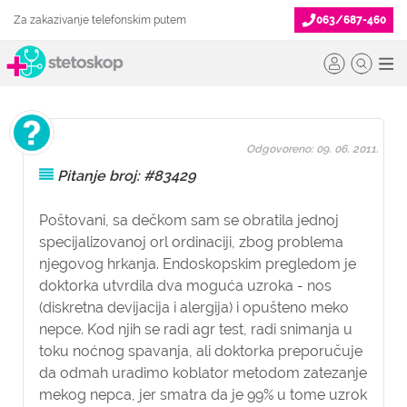
Za zakazivanje telefonskim putem
063/687-460
Odgovoreno: 09. 06. 2011.
Pitanje broj: #83429
Poštovani, sa dečkom sam se obratila jednoj
specijalizovanoj orl ordinaciji, zbog problema
njegovog hrkanja. Endoskopskim pregledom je
doktorka utvrdila dva moguća uzroka - nos
(diskretna devijacija i alergija) i opušteno meko
nepce. Kod njih se radi agr test, radi snimanja u
toku noćnog spavanja, ali doktorka preporučuje
da odmah uradimo koblator metodom zatezanje
mekog nepca, jer smatra da je 99% u tome uzrok