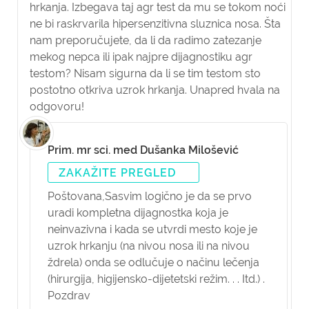
hrkanja. Izbegava taj agr test da mu se tokom noći
ne bi raskrvarila hipersenzitivna sluznica nosa. Šta
nam preporučujete, da li da radimo zatezanje
mekog nepca ili ipak najpre dijagnostiku agr
testom? Nisam sigurna da li se tim testom sto
postotno otkriva uzrok hrkanja. Unapred hvala na
odgovoru!
Prim. mr sci. med Dušanka Milošević
ZAKAŽITE PREGLED
Poštovana,
Sasvim logično je da se prvo
uradi kompletna dijagnostka koja je
neinvazivna i kada se utvrdi mesto koje je
uzrok hrkanju (na nivou nosa ili na nivou
ždrela) onda se odlučuje o načinu lečenja
(hirurgija, higijensko-dijetetski režim. . . Itd.) .
Pozdrav