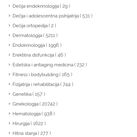
( 29 )
Dečija endokrinologija
( 531 )
Dečija i adolescentna psihijatrija
( 2 )
Dečija ortopedija
( 5211 )
Dermatologija
( 1996 )
Endokrinologija
( 46 )
Erektilna disfunkcija
( 232 )
Estetska i antiaging medicina
( 165 )
Fitness i bodybuilding
( 744 )
Fizijatrija i rehabilitacija
( 157 )
Genetika
( 20742 )
Ginekologija
( 938 )
Hematologija
( 1622 )
Hirurgija
( 277 )
Hitna stanja