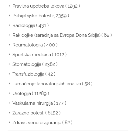
( 1292 )
Pravilna upotreba lekova
( 2359 )
Psihijatrijske bolesti
( 431 )
Radiologija
( 62 )
Rak dojke (saradnja sa Evropa Dona Srbija)
( 400 )
Reumatologija
( 1012 )
Sportska medicina
( 2382 )
Stomatologija
( 42 )
Transfuziologija
( 58 )
Tumačenje laboratorijskih analiza
( 11289 )
Urologija
( 177 )
Vaskularna hirurgija
( 6152 )
Zarazne bolesti
( 82 )
Zdravstveno osiguranje