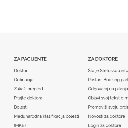
ZA PACIJENTE
ZA DOKTORE
Doktori
Šta je Stetoskop.inf
Ordinacije
Postani Booking par
Zakaži pregled
Odgovaraj na pitanja
Pitajte doktora
Objavi svoj tekst o m
Bolesti
Promoviši svoju ordi
Međunarodna klasifikacija bolesti
Novosti za doktore
(MKB)
Login za doktore