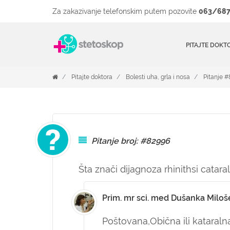
Za zakazivanje telefonskim putem pozovite
063/687
PITAJTE DOKT
Pitajte doktora
Bolesti uha, grla i nosa
Pitanje 
Pitanje broj: #82996
Šta znači dijagnoza rhinithsi cataral
Prim. mr sci. med Dušanka Miloš
Poštovana,
Obična ili kataralna 