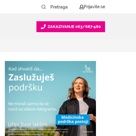
Prijavite se
ZAKAZIVANJE
063/687-460