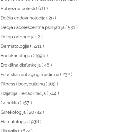
( 611 )
Bubrežne bolesti
( 29 )
Dečija endokrinologija
( 531 )
Dečija i adolescentna psihijatrija
( 2 )
Dečija ortopedija
( 5211 )
Dermatologija
( 1996 )
Endokrinologija
( 46 )
Erektilna disfunkcija
( 232 )
Estetska i antiaging medicina
( 165 )
Fitness i bodybuilding
( 744 )
Fizijatrija i rehabilitacija
( 157 )
Genetika
( 20742 )
Ginekologija
( 938 )
Hematologija
( 1622 )
Hirurgija