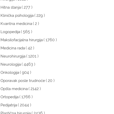
( 277 )
Hitna stanja
( 229 )
Klinička psihologija
( 2 )
Kvantna medicina
( 565 )
Logopedija
( 1760 )
Maksilofacijalna hirurgija
( 42 )
Medicina rada
( 1201 )
Neurohirurgija
( 4463 )
Neurologija
( 904 )
Onkologija
( 20 )
Oporavak posle trudnoće
( 2142 )
Opšta medicina
( 1766 )
Ortopedija
( 2044 )
Pedijatrija
( 2436 )
Plastična hirurgija