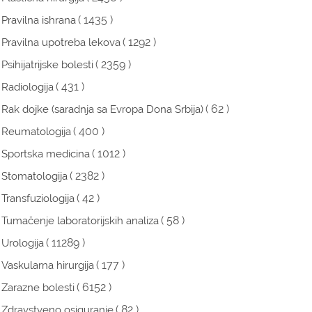
( 1435 )
Pravilna ishrana
( 1292 )
Pravilna upotreba lekova
( 2359 )
Psihijatrijske bolesti
( 431 )
Radiologija
( 62 )
Rak dojke (saradnja sa Evropa Dona Srbija)
( 400 )
Reumatologija
( 1012 )
Sportska medicina
( 2382 )
Stomatologija
( 42 )
Transfuziologija
( 58 )
Tumačenje laboratorijskih analiza
( 11289 )
Urologija
( 177 )
Vaskularna hirurgija
( 6152 )
Zarazne bolesti
( 82 )
Zdravstveno osiguranje