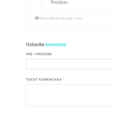
Pozdrav
Oblast Bolesti uha, grla i nosa
Ostavite
komentar
IME I PREZIME
TEKST KOMENTARA *