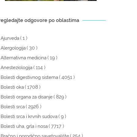
regledajte odgovore po oblastima
( 1 )
Ajurveda
( 30 )
Alergologija
( 19 )
Alternativna medicina
( 114 )
Anesteziologija
( 4051 )
Bolesti digestivnog sistema
( 1708 )
Bolesti oka
( 829 )
Bolesti organa za disanje
( 2926 )
Bolesti srca
( 9 )
Bolesti srca i krvnih sudova
( 7717 )
Bolesti uha, grla i nosa
( 254 )
Bračno i porodično savetovalište