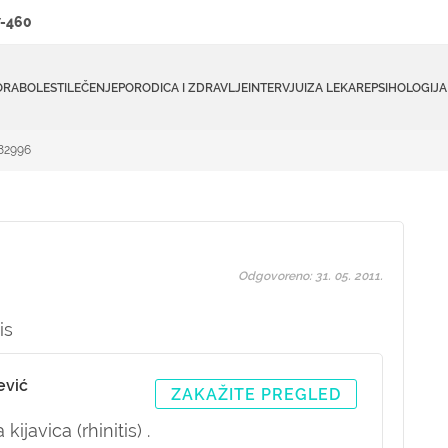
-460
ORA
BOLESTI
LEČENJE
PORODICA I ZDRAVLJE
INTERVJUI
ZA LEKARE
PSIHOLOGIJA
#82996
Odgovoreno: 31. 05. 2011.
is
ević
ZAKAŽITE PREGLED
kijavica (rhinitis) .