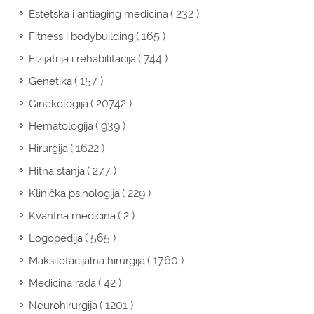
( 232 )
Estetska i antiaging medicina
( 165 )
Fitness i bodybuilding
( 744 )
Fizijatrija i rehabilitacija
( 157 )
Genetika
( 20742 )
Ginekologija
( 939 )
Hematologija
( 1622 )
Hirurgija
( 277 )
Hitna stanja
( 229 )
Klinička psihologija
( 2 )
Kvantna medicina
( 565 )
Logopedija
( 1760 )
Maksilofacijalna hirurgija
( 42 )
Medicina rada
( 1201 )
Neurohirurgija