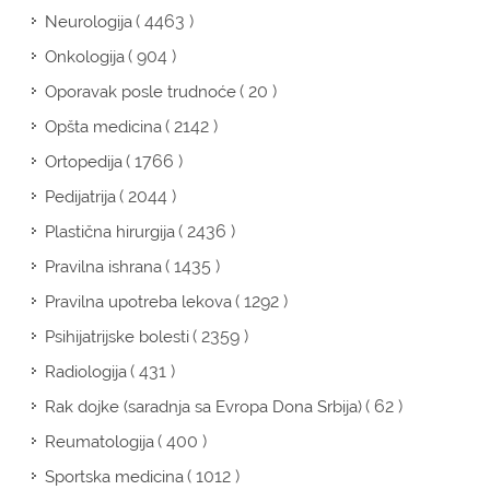
( 4463 )
Neurologija
( 904 )
Onkologija
( 20 )
Oporavak posle trudnoće
( 2142 )
Opšta medicina
( 1766 )
Ortopedija
( 2044 )
Pedijatrija
( 2436 )
Plastična hirurgija
( 1435 )
Pravilna ishrana
( 1292 )
Pravilna upotreba lekova
( 2359 )
Psihijatrijske bolesti
( 431 )
Radiologija
( 62 )
Rak dojke (saradnja sa Evropa Dona Srbija)
( 400 )
Reumatologija
( 1012 )
Sportska medicina