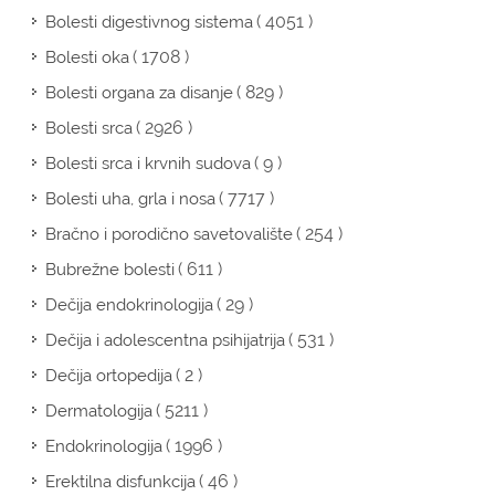
( 4051 )
Bolesti digestivnog sistema
( 1708 )
Bolesti oka
( 829 )
Bolesti organa za disanje
( 2926 )
Bolesti srca
( 9 )
Bolesti srca i krvnih sudova
( 7717 )
Bolesti uha, grla i nosa
( 254 )
Bračno i porodično savetovalište
( 611 )
Bubrežne bolesti
( 29 )
Dečija endokrinologija
( 531 )
Dečija i adolescentna psihijatrija
( 2 )
Dečija ortopedija
( 5211 )
Dermatologija
( 1996 )
Endokrinologija
( 46 )
Erektilna disfunkcija