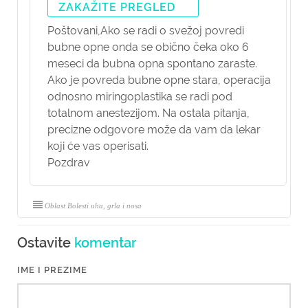
ZAKAŽITE PREGLED
Poštovani,
Ako se radi o svežoj povredi
bubne opne onda se obično čeka oko 6
meseci da bubna opna spontano zaraste.
Ako je povreda bubne opne stara, operacija
odnosno miringoplastika se radi pod
totalnom anestezijom. Na ostala pitanja,
precizne odgovore može da vam da lekar
koji će vas operisati.
Pozdrav
Oblast Bolesti uha, grla i nosa
Ostavite
komentar
IME I PREZIME