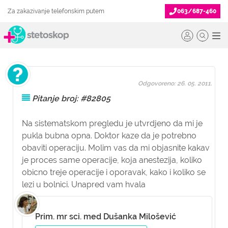
Za zakazivanje telefonskim putem
063/687-460
Odgovoreno: 26. 05. 2011.
Pitanje broj: #82805
Na sistematskom pregledu je utvrdjeno da mi je
pukla bubna opna. Doktor kaze da je potrebno
obaviti operaciju. Molim vas da mi objasnite kakav
je proces same operacije, koja anestezija, koliko
obicno treje operacije i oporavak, kako i koliko se
lezi u bolnici. Unapred vam hvala
Prim. mr sci. med Dušanka Milošević