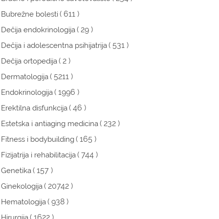
( 611 )
Bubrežne bolesti
( 29 )
Dečija endokrinologija
( 531 )
Dečija i adolescentna psihijatrija
( 2 )
Dečija ortopedija
( 5211 )
Dermatologija
( 1996 )
Endokrinologija
( 46 )
Erektilna disfunkcija
( 232 )
Estetska i antiaging medicina
( 165 )
Fitness i bodybuilding
( 744 )
Fizijatrija i rehabilitacija
( 157 )
Genetika
( 20742 )
Ginekologija
( 938 )
Hematologija
( 1622 )
Hirurgija