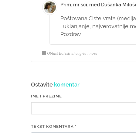
Prim. mr sci. med Dušanka Miloš
Poštovana,
Ciste vrata (medija
i uklanjanje, najverovatnije
Pozdrav
Oblast Bolesti uha, grla i nosa
Ostavite
komentar
IME I PREZIME
TEKST KOMENTARA *