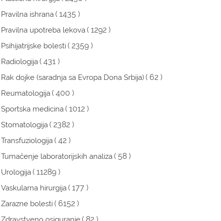
( 1435 )
Pravilna ishrana
( 1292 )
Pravilna upotreba lekova
( 2359 )
Psihijatrijske bolesti
( 431 )
Radiologija
( 62 )
Rak dojke (saradnja sa Evropa Dona Srbija)
( 400 )
Reumatologija
( 1012 )
Sportska medicina
( 2382 )
Stomatologija
( 42 )
Transfuziologija
( 58 )
Tumačenje laboratorijskih analiza
( 11289 )
Urologija
( 177 )
Vaskularna hirurgija
( 6152 )
Zarazne bolesti
( 82 )
Zdravstveno osiguranje