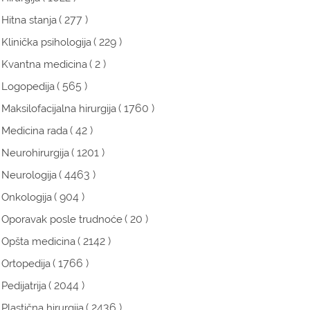
( 277 )
Hitna stanja
( 229 )
Klinička psihologija
( 2 )
Kvantna medicina
( 565 )
Logopedija
( 1760 )
Maksilofacijalna hirurgija
( 42 )
Medicina rada
( 1201 )
Neurohirurgija
( 4463 )
Neurologija
( 904 )
Onkologija
( 20 )
Oporavak posle trudnoće
( 2142 )
Opšta medicina
( 1766 )
Ortopedija
( 2044 )
Pedijatrija
( 2436 )
Plastična hirurgija