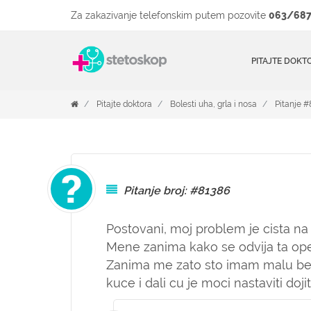
Za zakazivanje telefonskim putem pozovite
063/687
PITAJTE DOKT
Pitajte doktora
Bolesti uha, grla i nosa
Pitanje 
Pitanje broj: #81386
Postovani, moj problem je cista na
Mene zanima kako se odvija ta opera
Zanima me zato sto imam malu beb
kuce i dali cu je moci nastaviti doj