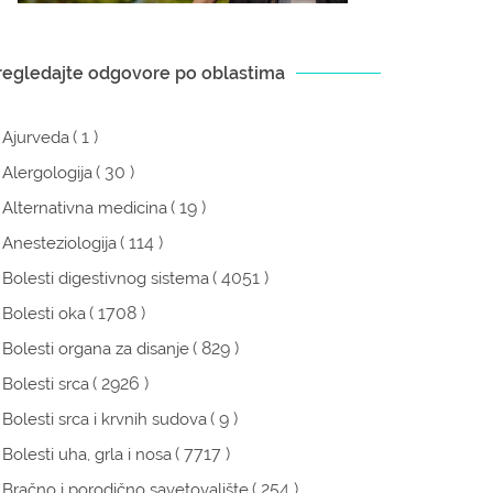
regledajte odgovore po oblastima
( 1 )
Ajurveda
( 30 )
Alergologija
( 19 )
Alternativna medicina
( 114 )
Anesteziologija
( 4051 )
Bolesti digestivnog sistema
( 1708 )
Bolesti oka
( 829 )
Bolesti organa za disanje
( 2926 )
Bolesti srca
( 9 )
Bolesti srca i krvnih sudova
( 7717 )
Bolesti uha, grla i nosa
( 254 )
Bračno i porodično savetovalište