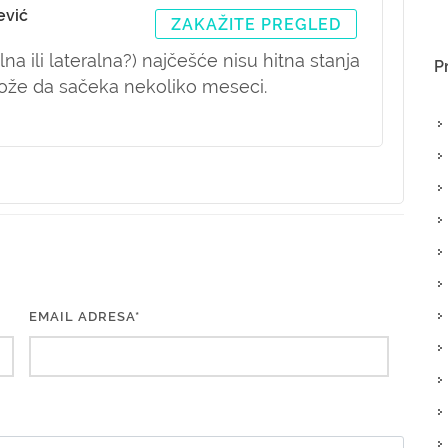
ević
ZAKAŽITE PREGLED
lna ili lateralna?) najčešće nisu hitna stanja
P
 može da sačeka nekoliko meseci.
EMAIL ADRESA*