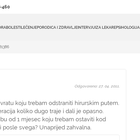
-460
ORA
BOLESTI
LEČENJE
PORODICA I ZDRAVLJE
INTERVJUI
ZA LEKARE
PSIHOLOGIJA
#81386
Odgovoreno: 27. 04. 2011.
 vratu koju trebam odstraniti hirurskim putem.
cija koliko dugo traje i dali je opasno.
u od 1 mjesec koju trebam ostaviti kod
iti posle svega? Unaprijed zahvalna.