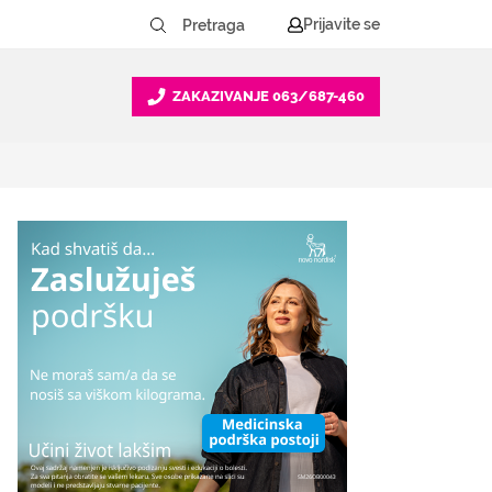
Prijavite se
ZAKAZIVANJE
063/687-460