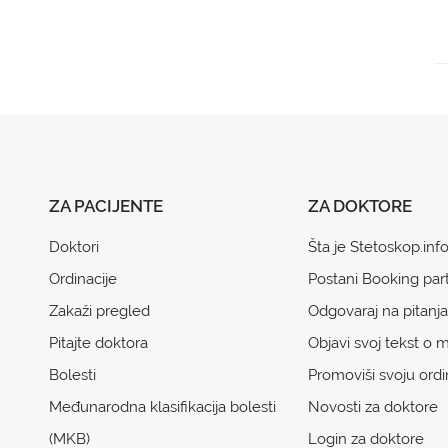
ZA PACIJENTE
ZA DOKTORE
Doktori
Šta je Stetoskop.inf
Ordinacije
Postani Booking par
Zakaži pregled
Odgovaraj na pitanja
Pitajte doktora
Objavi svoj tekst o m
Bolesti
Promoviši svoju ordi
Međunarodna klasifikacija bolesti
Novosti za doktore
(MKB)
Login za doktore