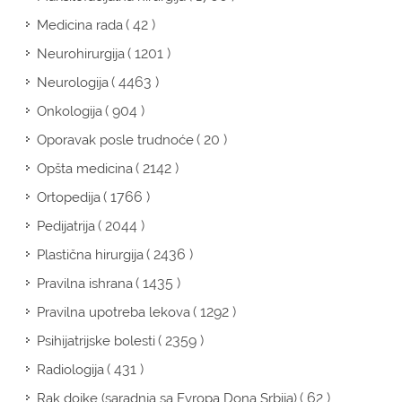
( 42 )
Medicina rada
( 1201 )
Neurohirurgija
( 4463 )
Neurologija
( 904 )
Onkologija
( 20 )
Oporavak posle trudnoće
( 2142 )
Opšta medicina
( 1766 )
Ortopedija
( 2044 )
Pedijatrija
( 2436 )
Plastična hirurgija
( 1435 )
Pravilna ishrana
( 1292 )
Pravilna upotreba lekova
( 2359 )
Psihijatrijske bolesti
( 431 )
Radiologija
( 62 )
Rak dojke (saradnja sa Evropa Dona Srbija)