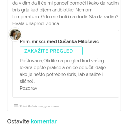
da vidim da li će mi pancef pomoći i kako da radim
bris grla kad pijem antibiotike. Nemam
temperaturu. Grlo me boli i na dodir. Šta da radim?
Hvala unapred. Zorica
Prim. mr sci. med Dušanka Milošević
ZAKAŽITE PREGLED
Poštovana,
Otiđite na pregled kod vašeg
lekara opšte prakse a on će odlučiti dalje
ako je nešto potrebno (bris, lab analize i
slično) .
Pozdrav
Oblast Bolesti uha, grla i nosa
Ostavite
komentar