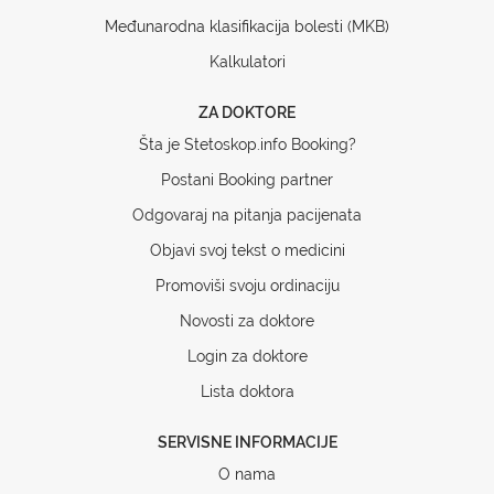
Međunarodna klasifikacija bolesti (MKB)
Kalkulatori
ZA DOKTORE
Šta je Stetoskop.info Booking?
Postani Booking partner
Odgovaraj na pitanja pacijenata
Objavi svoj tekst o medicini
Promoviši svoju ordinaciju
Novosti za doktore
Login za doktore
Lista doktora
SERVISNE INFORMACIJE
O nama