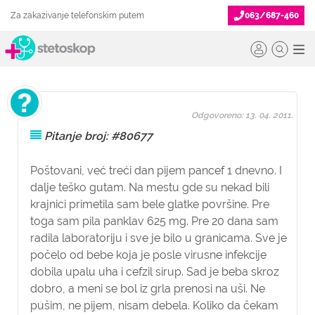
Za zakazivanje telefonskim putem
063/687-460
Odgovoreno: 13. 04. 2011.
Pitanje broj: #80677
Poštovani, već treći dan pijem pancef 1 dnevno. I
dalje teško gutam. Na mestu gde su nekad bili
krajnici primetila sam bele glatke površine. Pre
toga sam pila panklav 625 mg. Pre 20 dana sam
radila laboratoriju i sve je bilo u granicama. Sve je
počelo od bebe koja je posle virusne infekcije
dobila upalu uha i cefzil sirup. Sad je beba skroz
dobro, a meni se bol iz grla prenosi na uši. Ne
pušim, ne pijem, nisam debela. Koliko da čekam