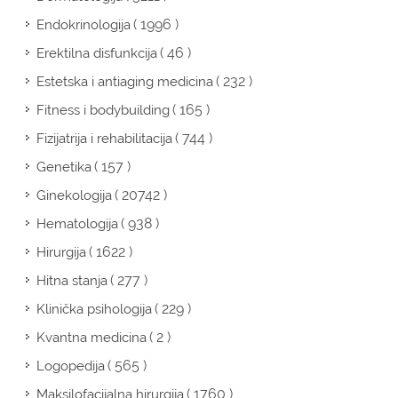
( 1996 )
Endokrinologija
( 46 )
Erektilna disfunkcija
( 232 )
Estetska i antiaging medicina
( 165 )
Fitness i bodybuilding
( 744 )
Fizijatrija i rehabilitacija
( 157 )
Genetika
( 20742 )
Ginekologija
( 938 )
Hematologija
( 1622 )
Hirurgija
( 277 )
Hitna stanja
( 229 )
Klinička psihologija
( 2 )
Kvantna medicina
( 565 )
Logopedija
( 1760 )
Maksilofacijalna hirurgija