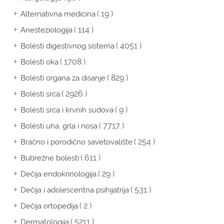
( 19 )
Alternativna medicina
( 114 )
Anesteziologija
( 4051 )
Bolesti digestivnog sistema
( 1708 )
Bolesti oka
( 829 )
Bolesti organa za disanje
( 2926 )
Bolesti srca
( 9 )
Bolesti srca i krvnih sudova
( 7717 )
Bolesti uha, grla i nosa
( 254 )
Bračno i porodično savetovalište
( 611 )
Bubrežne bolesti
( 29 )
Dečija endokrinologija
( 531 )
Dečija i adolescentna psihijatrija
( 2 )
Dečija ortopedija
( 5211 )
Dermatologija