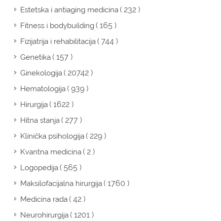
( 232 )
Estetska i antiaging medicina
( 165 )
Fitness i bodybuilding
( 744 )
Fizijatrija i rehabilitacija
( 157 )
Genetika
( 20742 )
Ginekologija
( 939 )
Hematologija
( 1622 )
Hirurgija
( 277 )
Hitna stanja
( 229 )
Klinička psihologija
( 2 )
Kvantna medicina
( 565 )
Logopedija
( 1760 )
Maksilofacijalna hirurgija
( 42 )
Medicina rada
( 1201 )
Neurohirurgija