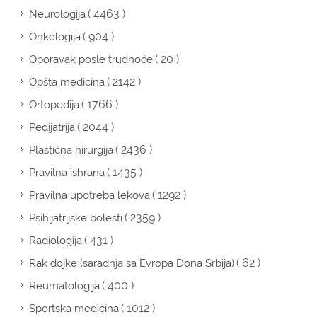
( 4463 )
Neurologija
( 904 )
Onkologija
( 20 )
Oporavak posle trudnoće
( 2142 )
Opšta medicina
( 1766 )
Ortopedija
( 2044 )
Pedijatrija
( 2436 )
Plastična hirurgija
( 1435 )
Pravilna ishrana
( 1292 )
Pravilna upotreba lekova
( 2359 )
Psihijatrijske bolesti
( 431 )
Radiologija
( 62 )
Rak dojke (saradnja sa Evropa Dona Srbija)
( 400 )
Reumatologija
( 1012 )
Sportska medicina