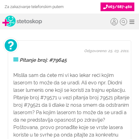
Za zakazivanje telefonskim putem
063/687-460
Odgovoreno: 25. 03. 2011.
Pitanje broj: #79645
Mislila sam da ćete mi vi kao lekar reći kojim
laserom to može da se uradi. Ali evo npr. Diodni
laser lumenis one koji se koristi za trajnu epilaciju.
Pitanje broj #79571 u vezi pitanja broj 79521 pitanje
broj #79521 da li dlake iz nosa smem da odstranim
laserom? Pa kojim laserom to može da se uradi a
da ne predstavlja opasnost po zdravlje?
Poštovana, provo pronađite koje se vrste lasera
koriste u te svrhe pa onda pitajte za konkretnu