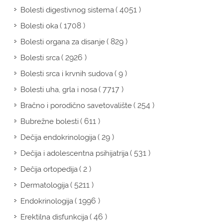
( 4051 )
Bolesti digestivnog sistema
( 1708 )
Bolesti oka
( 829 )
Bolesti organa za disanje
( 2926 )
Bolesti srca
( 9 )
Bolesti srca i krvnih sudova
( 7717 )
Bolesti uha, grla i nosa
( 254 )
Bračno i porodično savetovalište
( 611 )
Bubrežne bolesti
( 29 )
Dečija endokrinologija
( 531 )
Dečija i adolescentna psihijatrija
( 2 )
Dečija ortopedija
( 5211 )
Dermatologija
( 1996 )
Endokrinologija
( 46 )
Erektilna disfunkcija