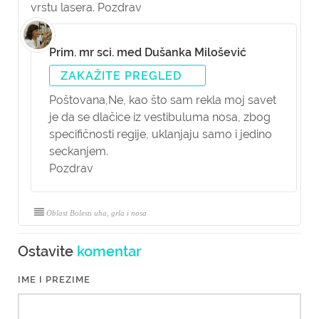
vrstu lasera. Pozdrav
Prim. mr sci. med Dušanka Milošević
ZAKAŽITE PREGLED
Poštovana,
Ne, kao što sam rekla moj savet
je da se dlačice iz vestibuluma nosa, zbog
specifičnosti regije, uklanjaju samo i jedino
seckanjem.
Pozdrav
Oblast Bolesti uha, grla i nosa
Ostavite
komentar
IME I PREZIME