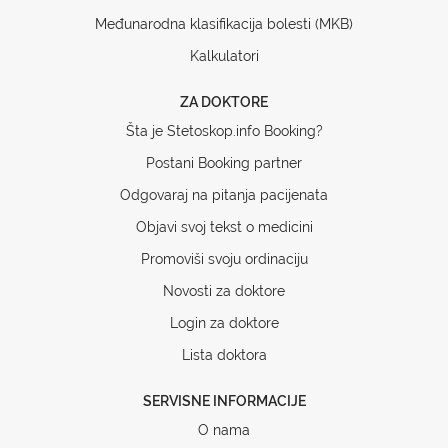
Međunarodna klasifikacija bolesti (MKB)
Kalkulatori
ZA DOKTORE
Šta je Stetoskop.info Booking?
Postani Booking partner
Odgovaraj na pitanja pacijenata
Objavi svoj tekst o medicini
Promoviši svoju ordinaciju
Novosti za doktore
Login za doktore
Lista doktora
SERVISNE INFORMACIJE
O nama