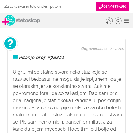
Za zakazivanje telefonskim putem
063/687-460
Odgovoreno: 11. 03. 2011.
Pitanje broj: #78821
U grlu mi se stalno stvara neka sluz koja se
razvlaci belicasta, ne mogu da je ispljunem i da je
se otarasim jer se konstantno stvara. Cak me
povremeno tera i da se zakasljem. Dao sam bris
grla, nadjena je stafilokoka i kandida, u poslednjih
mesec dana redovno pijem lekove za obe bolesti,
malo je bolje ali je sluz ipak i dalje prisutna i stvara
se. Pio sam hemomicin, pancef, omnitus, a za
kandidu pijem mycoseb. Hoce li mi biti bolje od