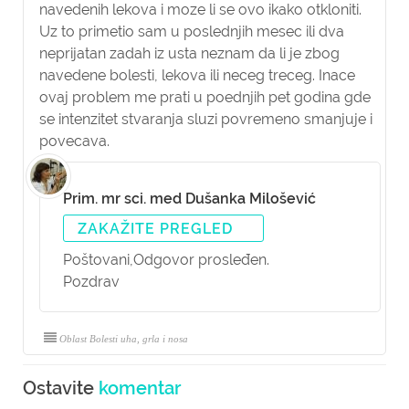
navedenih lekova i moze li se ovo ikako otkloniti.
Uz to primetio sam u poslednjih mesec ili dva
neprijatan zadah iz usta neznam da li je zbog
navedene bolesti, lekova ili neceg treceg. Inace
ovaj problem me prati u poednjih pet godina gde
se intenzitet stvaranja sluzi povremeno smanjuje i
povecava.
Prim. mr sci. med Dušanka Milošević
ZAKAŽITE PREGLED
Poštovani,
Odgovor prosleđen.
Pozdrav
Oblast Bolesti uha, grla i nosa
Ostavite
komentar