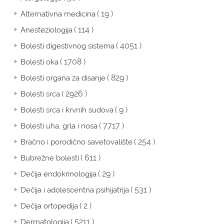
( 19 )
Alternativna medicina
( 114 )
Anesteziologija
( 4051 )
Bolesti digestivnog sistema
( 1708 )
Bolesti oka
( 829 )
Bolesti organa za disanje
( 2926 )
Bolesti srca
( 9 )
Bolesti srca i krvnih sudova
( 7717 )
Bolesti uha, grla i nosa
( 254 )
Bračno i porodično savetovalište
( 611 )
Bubrežne bolesti
( 29 )
Dečija endokrinologija
( 531 )
Dečija i adolescentna psihijatrija
( 2 )
Dečija ortopedija
( 5211 )
Dermatologija