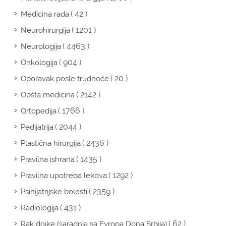
( 42 )
Medicina rada
( 1201 )
Neurohirurgija
( 4463 )
Neurologija
( 904 )
Onkologija
( 20 )
Oporavak posle trudnoće
( 2142 )
Opšta medicina
( 1766 )
Ortopedija
( 2044 )
Pedijatrija
( 2436 )
Plastična hirurgija
( 1435 )
Pravilna ishrana
( 1292 )
Pravilna upotreba lekova
( 2359 )
Psihijatrijske bolesti
( 431 )
Radiologija
( 62 )
Rak dojke (saradnja sa Evropa Dona Srbija)