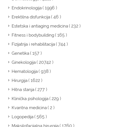
( 1996 )
Endokrinologija
( 46 )
Erektilna disfunkcija
( 232 )
Estetska i antiaging medicina
( 165 )
Fitness i bodybuilding
( 744 )
Fizijatrija i rehabilitacija
( 157 )
Genetika
( 20742 )
Ginekologija
( 938 )
Hematologija
( 1622 )
Hirurgija
( 277 )
Hitna stanja
( 229 )
Klinička psihologija
( 2 )
Kvantna medicina
( 565 )
Logopedija
( 1760 )
Maksilofacijalna hirurgija