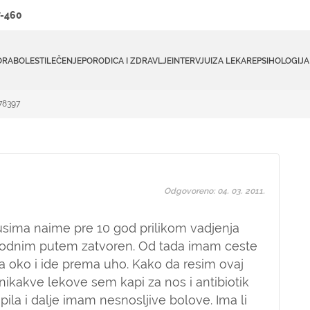
-460
ORA
BOLESTI
LEČENJE
PORODICA I ZDRAVLJE
INTERVJUI
ZA LEKARE
PSIHOLOGIJA
#78397
Odgovoreno: 04. 03. 2011.
sima naime pre 10 god prilikom vadjenja
rirodnim putem zatvoren. Od tada imam ceste
na oko i ide prema uho. Kako da resim ovaj
nikakve lekove sem kapi za nos i antibiotik
ila i dalje imam nesnosljive bolove. Ima li