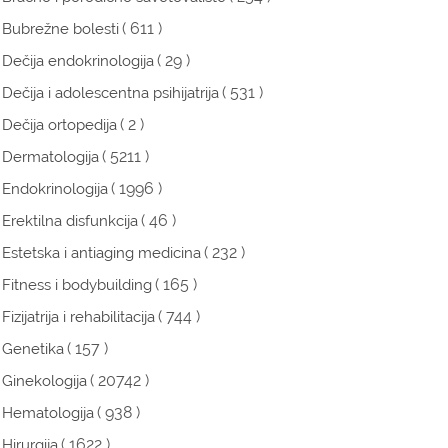
( 611 )
Bubrežne bolesti
( 29 )
Dečija endokrinologija
( 531 )
Dečija i adolescentna psihijatrija
( 2 )
Dečija ortopedija
( 5211 )
Dermatologija
( 1996 )
Endokrinologija
( 46 )
Erektilna disfunkcija
( 232 )
Estetska i antiaging medicina
( 165 )
Fitness i bodybuilding
( 744 )
Fizijatrija i rehabilitacija
( 157 )
Genetika
( 20742 )
Ginekologija
( 938 )
Hematologija
( 1622 )
Hirurgija