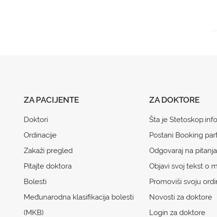
ZA PACIJENTE
ZA DOKTORE
Doktori
Šta je Stetoskop.inf
Ordinacije
Postani Booking par
Zakaži pregled
Odgovaraj na pitanja
Pitajte doktora
Objavi svoj tekst o m
Bolesti
Promoviši svoju ordi
Međunarodna klasifikacija bolesti
Novosti za doktore
(MKB)
Login za doktore