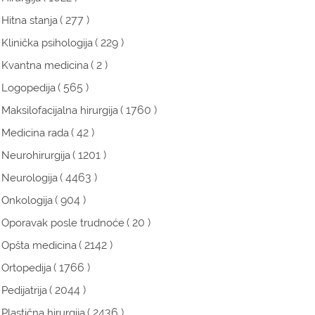
( 277 )
Hitna stanja
( 229 )
Klinička psihologija
( 2 )
Kvantna medicina
( 565 )
Logopedija
( 1760 )
Maksilofacijalna hirurgija
( 42 )
Medicina rada
( 1201 )
Neurohirurgija
( 4463 )
Neurologija
( 904 )
Onkologija
( 20 )
Oporavak posle trudnoće
( 2142 )
Opšta medicina
( 1766 )
Ortopedija
( 2044 )
Pedijatrija
( 2436 )
Plastična hirurgija