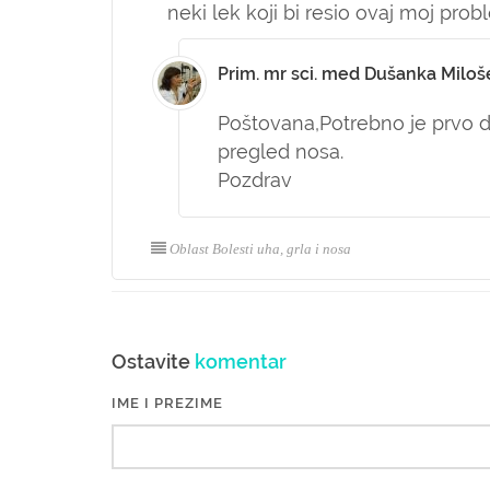
neki lek koji bi resio ovaj moj pro
Prim. mr sci. med Dušanka Miloš
Poštovana,
Potrebno je prvo d
pregled nosa.
Pozdrav
Oblast Bolesti uha, grla i nosa
Ostavite
komentar
IME I PREZIME