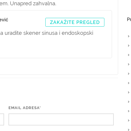
blem. Unapred zahvalna.
P
ević
ZAKAŽITE PREGLED
a uradite skener sinusa i endoskopski
EMAIL ADRESA*