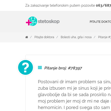
Za zakazivanje telefonskim putem pozovite
063/687
PITAJTE DOKT
Pitajte doktora
Bolesti uha, grla i nosa
Pitanje 
Pitanje broj: #78397
Postovani dr imam problem sa sinu
zuba izbusen mi je sinus koji je p
glavobolje da bi se sada prosirilo 
moj problem jer moj dr mi ne daje 
hemomicin. I pored svega sto sam p