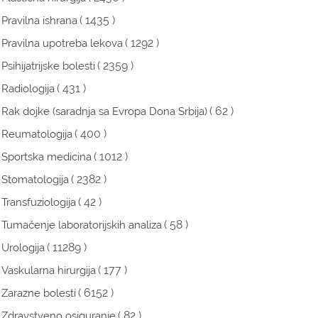
( 1435 )
Pravilna ishrana
( 1292 )
Pravilna upotreba lekova
( 2359 )
Psihijatrijske bolesti
( 431 )
Radiologija
( 62 )
Rak dojke (saradnja sa Evropa Dona Srbija)
( 400 )
Reumatologija
( 1012 )
Sportska medicina
( 2382 )
Stomatologija
( 42 )
Transfuziologija
( 58 )
Tumačenje laboratorijskih analiza
( 11289 )
Urologija
( 177 )
Vaskularna hirurgija
( 6152 )
Zarazne bolesti
( 82 )
Zdravstveno osiguranje