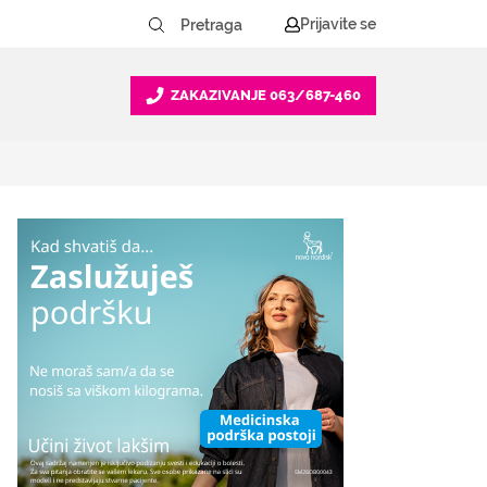
Prijavite se
ZAKAZIVANJE
063/687-460