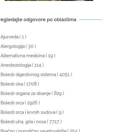
regledajte odgovore po oblastima
( 1 )
Ajurveda
( 30 )
Alergologija
( 19 )
Alternativna medicina
( 114 )
Anesteziologija
( 4051 )
Bolesti digestivnog sistema
( 1708 )
Bolesti oka
( 829 )
Bolesti organa za disanje
( 2926 )
Bolesti srca
( 9 )
Bolesti srca i krvnih sudova
( 7717 )
Bolesti uha, grla i nosa
( 254 )
Bračno i porodično savetovalište