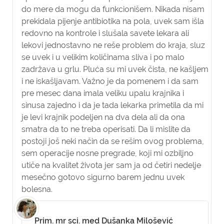
do mere da mogu da funkcionišem. Nikada nisam
prekidala pijenje antibiotika na pola, uvek sam išla
redovno na kontrole i slušala savete lekara ali
lekovi jednostavno ne reše problem do kraja, sluz
se uvek i u velikim količinama sliva i po malo
zadržava u grlu. Pluća su mi uvek čista, ne kašljem
i ne iskašljavam. Važno je da pomenem i da sam
pre mesec dana imala veliku upalu krajnika i
sinusa zajedno i da je tada lekarka primetila da mi
je levi krajnik podeljen na dva dela ali da ona
smatra da to ne treba operisati. Da li mislite da
postoji još neki način da se rešim ovog problema,
sem operacije nosne pregrade, koji mi ozbiljno
utiče na kvalitet života jer sam ja od četiri nedelje
mesečno gotovo sigurno barem jednu uvek
bolesna.
Prim. mr sci. med Dušanka Milošević