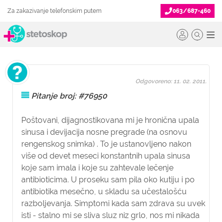
Za zakazivanje telefonskim putem
063/687-460
Odgovoreno: 11. 02. 2011.
Pitanje broj: #76950
Poštovani, dijagnostikovana mi je hronična upala
sinusa i devijacija nosne pregrade (na osnovu
rengenskog snimka) . To je ustanovljeno nakon
više od devet meseci konstantnih upala sinusa
koje sam imala i koje su zahtevale lečenje
antibioticima. U proseku sam pila oko kutiju i po
antibiotika mesečno, u skladu sa učestalošću
razboljevanja. Simptomi kada sam zdrava su uvek
isti - stalno mi se sliva sluz niz grlo, nos mi nikada