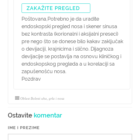
ZAKAŽITE PREGLED
Poštovana,
Potrebno je da uradite
endoskopski pregled nosa i skener sinusa
bez kontrasta (korionalni i aksijalni preseci)
pre nego što se donese bilo kakav zaključak
o devijaciji, krajnicima i slično. Dijagnoza
devijacije se postavlja na osnovu kliničkog i
endoskopskog pregleda a u korelaciji sa
zapušenošću nosa.
Pozdrav
Oblast Bolesti uha, grla i nosa
Ostavite
komentar
IME I PREZIME