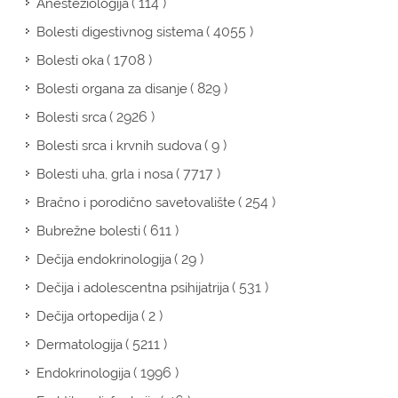
( 114 )
Anesteziologija
( 4055 )
Bolesti digestivnog sistema
( 1708 )
Bolesti oka
( 829 )
Bolesti organa za disanje
( 2926 )
Bolesti srca
( 9 )
Bolesti srca i krvnih sudova
( 7717 )
Bolesti uha, grla i nosa
( 254 )
Bračno i porodično savetovalište
( 611 )
Bubrežne bolesti
( 29 )
Dečija endokrinologija
( 531 )
Dečija i adolescentna psihijatrija
( 2 )
Dečija ortopedija
( 5211 )
Dermatologija
( 1996 )
Endokrinologija