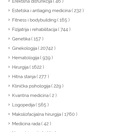
( 46 )
Erektilna disfunkcija
( 232 )
Estetska i antiaging medicina
( 165 )
Fitness i bodybuilding
( 744 )
Fizijatrija i rehabilitacija
( 157 )
Genetika
( 20742 )
Ginekologija
( 939 )
Hematologija
( 1622 )
Hirurgija
( 277 )
Hitna stanja
( 229 )
Klinička psihologija
( 2 )
Kvantna medicina
( 565 )
Logopedija
( 1760 )
Maksilofacijalna hirurgija
( 42 )
Medicina rada