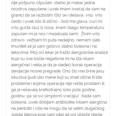
nije potpuno otpušen, stalno je makar jedna
nozdrva zapušena i uvek imam osećaj da sam na
granici da se razbolim (što se i dešava, vrlo, vrlo
često i uvek isto ili slično - boli me glava, curi mi
vrlo gusta sluz iz nosa, imam blagu temperaturu,
zapušen mi je nos i malaksala sam) . Živim vrlo
zdravo, vežbam tri puta nedeljno, nemam slab
imunitet ali ja sam gotovo stalno bolesna i na
lekovima. Moj orl lekar je tražio alergološke analize
koje su sve izašle negativne (ni na šta nisam
alergična) i rekla je da je sledeći korak operacija
devijacije nosne pregrade. Ono što me brine jesu
iskustva ljudi oko mene koji su imali slične ili iste
probleme i kojima operacija nije rešila problem ili
ga je rešavala kratkotrajno (oko pola godine,
godinu, pa se svi simptomi vraćaju) . Kada sam
bolesna, uvek dobijam antibiotike (nisam alergična
na penicilin i više ne mogu da se setim dugačkog
spiska lekova koje sam pila) ali oni ublaže stanje