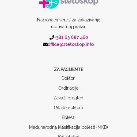
Nacionalni servis za zakazivanje
u privatnoj praksi.
+381 63 687 460
office@stetoskop.info
ZA PACIJENTE
Doktori
Ordinacije
Zakaži pregled
Pitajte doktora
Bolesti
Međunarodna klasifikacija bolesti (MKB)
Kalkulatori