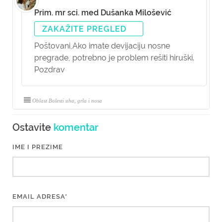
Prim. mr sci. med Dušanka Milošević
ZAKAŽITE PREGLED
Poštovani,
Ako imate devijaciju nosne
pregrade, potrebno je problem rešiti hiruški.
Pozdrav
Oblast Bolesti uha, grla i nosa
Ostavite
komentar
IME I PREZIME
EMAIL ADRESA*