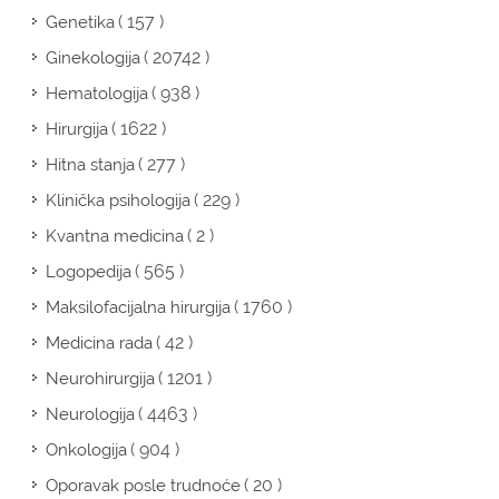
( 157 )
Genetika
( 20742 )
Ginekologija
( 938 )
Hematologija
( 1622 )
Hirurgija
( 277 )
Hitna stanja
( 229 )
Klinička psihologija
( 2 )
Kvantna medicina
( 565 )
Logopedija
( 1760 )
Maksilofacijalna hirurgija
( 42 )
Medicina rada
( 1201 )
Neurohirurgija
( 4463 )
Neurologija
( 904 )
Onkologija
( 20 )
Oporavak posle trudnoće