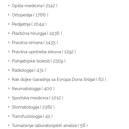
( 2142 )
Opšta medicina
( 1766 )
Ortopedija
( 2044 )
Pedijatrija
( 2436 )
Plastična hirurgija
( 1435 )
Pravilna ishrana
( 1292 )
Pravilna upotreba lekova
( 2359 )
Psihijatrijske bolesti
( 431 )
Radiologija
( 62 )
Rak dojke (saradnja sa Evropa Dona Srbija)
( 400 )
Reumatologija
( 1012 )
Sportska medicina
( 2382 )
Stomatologija
( 42 )
Transfuziologija
( 58 )
Tumačenje laboratorijskih analiza