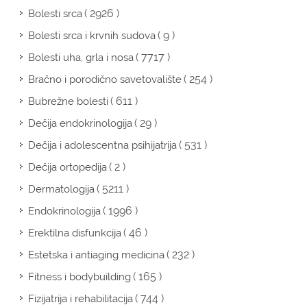
( 2926 )
Bolesti srca
( 9 )
Bolesti srca i krvnih sudova
( 7717 )
Bolesti uha, grla i nosa
( 254 )
Bračno i porodično savetovalište
( 611 )
Bubrežne bolesti
( 29 )
Dečija endokrinologija
( 531 )
Dečija i adolescentna psihijatrija
( 2 )
Dečija ortopedija
( 5211 )
Dermatologija
( 1996 )
Endokrinologija
( 46 )
Erektilna disfunkcija
( 232 )
Estetska i antiaging medicina
( 165 )
Fitness i bodybuilding
( 744 )
Fizijatrija i rehabilitacija