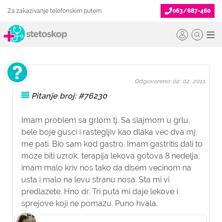
Za zakazivanje telefonskim putem
063/687-460
Odgovoreno: 02. 02. 2011.
Pitanje broj: #76230
Imam problem sa grlom tj. Sa slajmom u grlu,
bele boje gusci i rastegljiv kao dlaka vec dva mj,
me pati. Bio sam kod gastro. Imam gastritis dali to
moze biti uzrok, terapija lekova gotova 8 nedelja,
imam malo kriv nos tako da disem vecinom na
usta i malo na levu stranu nosa. Sta mi vi
predlazete. Hno dr. Tri puta mi daje lekove i
sprejove koji ne pomazu. Puno hvala.