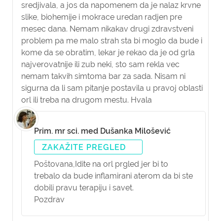
sredjivala, a jos da napomenem da je nalaz krvne
slike, biohemije i mokrace uredan radjen pre
mesec dana. Nemam nikakav drugi zdravstveni
problem pa me malo strah sta bi moglo da bude i
kome da se obratim, lekar je rekao da je od grla
najverovatnije ili zub neki, sto sam rekla vec
nemam takvih simtoma bar za sada. Nisam ni
sigurna da li sam pitanje postavila u pravoj oblasti
orl ili treba na drugom mestu. Hvala
Prim. mr sci. med Dušanka Milošević
ZAKAŽITE PREGLED
Poštovana,
Idite na orl prgled jer bi to
trebalo da bude inflamirani aterom da bi ste
dobili pravu terapiju i savet.
Pozdrav