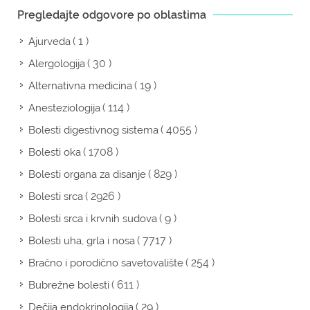
Pregledajte odgovore po oblastima
( 1 )
Ajurveda
( 30 )
Alergologija
( 19 )
Alternativna medicina
( 114 )
Anesteziologija
( 4055 )
Bolesti digestivnog sistema
( 1708 )
Bolesti oka
( 829 )
Bolesti organa za disanje
( 2926 )
Bolesti srca
( 9 )
Bolesti srca i krvnih sudova
( 7717 )
Bolesti uha, grla i nosa
( 254 )
Bračno i porodično savetovalište
( 611 )
Bubrežne bolesti
( 29 )
Dečija endokrinologija