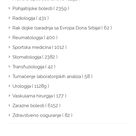
( 2359 )
Psihijatrijske bolesti
( 431 )
Radiologija
( 62 )
Rak dojke (saradnja sa Evropa Dona Srbija)
( 400 )
Reumatologija
( 1012 )
Sportska medicina
( 2382 )
Stomatologija
( 42 )
Transfuziologija
( 58 )
Tumačenje laboratorijskih analiza
( 11289 )
Urologija
( 177 )
Vaskularna hirurgija
( 6152 )
Zarazne bolesti
( 82 )
Zdravstveno osiguranje