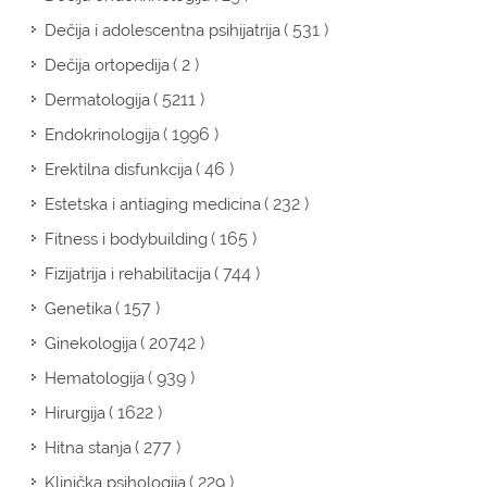
( 531 )
Dečija i adolescentna psihijatrija
( 2 )
Dečija ortopedija
( 5211 )
Dermatologija
( 1996 )
Endokrinologija
( 46 )
Erektilna disfunkcija
( 232 )
Estetska i antiaging medicina
( 165 )
Fitness i bodybuilding
( 744 )
Fizijatrija i rehabilitacija
( 157 )
Genetika
( 20742 )
Ginekologija
( 939 )
Hematologija
( 1622 )
Hirurgija
( 277 )
Hitna stanja
( 229 )
Klinička psihologija