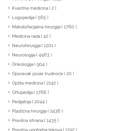
( 2 )
Kvantna medicina
( 565 )
Logopedija
( 1760 )
Maksilofacijalna hirurgija
( 42 )
Medicina rada
( 1201 )
Neurohirurgija
( 4463 )
Neurologija
( 904 )
Onkologija
( 20 )
Oporavak posle trudnoće
( 2142 )
Opšta medicina
( 1766 )
Ortopedija
( 2044 )
Pedijatrija
( 2436 )
Plastična hirurgija
( 1435 )
Pravilna ishrana
( 1292 )
Pravilna upotreba lekova