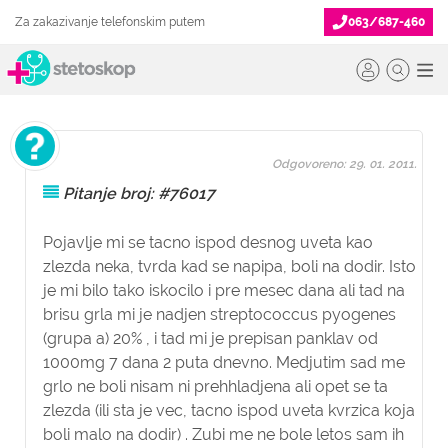
Za zakazivanje telefonskim putem
063/687-460
Odgovoreno: 29. 01. 2011.
Pitanje broj: #76017
Pojavlje mi se tacno ispod desnog uveta kao
zlezda neka, tvrda kad se napipa, boli na dodir. Isto
je mi bilo tako iskocilo i pre mesec dana ali tad na
brisu grla mi je nadjen streptococcus pyogenes
(grupa a) 20% , i tad mi je prepisan panklav od
1000mg 7 dana 2 puta dnevno. Medjutim sad me
grlo ne boli nisam ni prehhladjena ali opet se ta
zlezda (ili sta je vec, tacno ispod uveta kvrzica koja
boli malo na dodir) . Zubi me ne bole letos sam ih