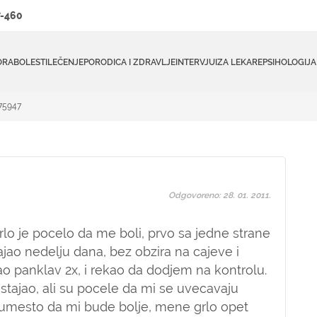
-460
ORA
BOLESTI
LEČENJE
PORODICA I ZDRAVLJE
INTERVJUI
ZA LEKARE
PSIHOLOGIJA
#75947
Odgovoreno: 28. 01. 2011.
rlo je pocelo da me boli, prvo sa jedne strane
 trajao nedelju dana, bez obzira na cajeve i
isao panklav 2x, i rekao da dodjem na kontrolu.
stajao, ali su pocele da mi se uvecavaju
 i umesto da mi bude bolje, mene grlo opet