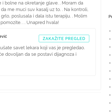
e i bolne na okretanje glave. . Moram da
 me muci suv kasalj uz to. . Na kontroli,
lo, poslusala i dala istu terapiju. . Molim
P
pomozite. . . Unapred hvala!
ević
ZAKAŽITE PREGLED
lušate savet lekara koji vas je pregledao.
će dovoljan da se postavi dijagnoza i