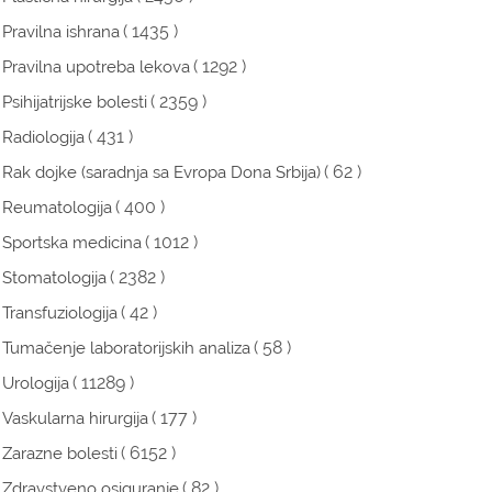
( 1435 )
Pravilna ishrana
( 1292 )
Pravilna upotreba lekova
( 2359 )
Psihijatrijske bolesti
( 431 )
Radiologija
( 62 )
Rak dojke (saradnja sa Evropa Dona Srbija)
( 400 )
Reumatologija
( 1012 )
Sportska medicina
( 2382 )
Stomatologija
( 42 )
Transfuziologija
( 58 )
Tumačenje laboratorijskih analiza
( 11289 )
Urologija
( 177 )
Vaskularna hirurgija
( 6152 )
Zarazne bolesti
( 82 )
Zdravstveno osiguranje