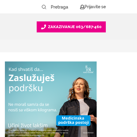
Prijavite se
ZAKAZIVANJE
063/687-460