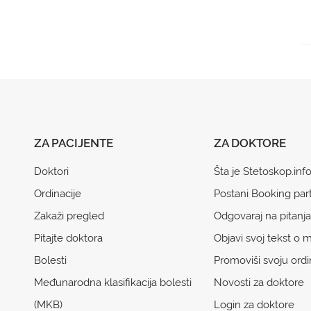
ZA PACIJENTE
ZA DOKTORE
Doktori
Šta je Stetoskop.inf
Ordinacije
Postani Booking par
Zakaži pregled
Odgovaraj na pitanja
Pitajte doktora
Objavi svoj tekst o m
Bolesti
Promoviši svoju ordi
Međunarodna klasifikacija bolesti
Novosti za doktore
(MKB)
Login za doktore