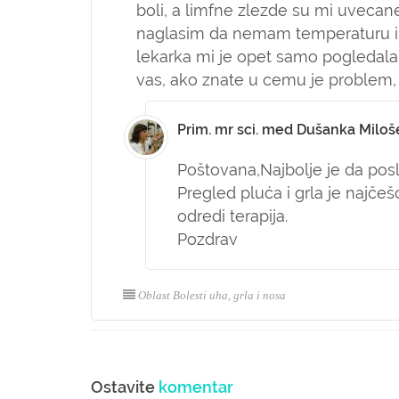
boli, a limfne zlezde su mi uvecan
naglasim da nemam temperaturu i da
lekarka mi je opet samo pogledala gr
vas, ako znate u cemu je problem, 
Prim. mr sci. med Dušanka Miloš
Poštovana,
Najbolje je da pos
Pregled pluća i grla je najčeš
odredi terapija.
Pozdrav
Oblast Bolesti uha, grla i nosa
Ostavite
komentar