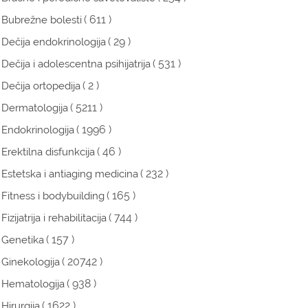
( 611 )
Bubrežne bolesti
( 29 )
Dečija endokrinologija
( 531 )
Dečija i adolescentna psihijatrija
( 2 )
Dečija ortopedija
( 5211 )
Dermatologija
( 1996 )
Endokrinologija
( 46 )
Erektilna disfunkcija
( 232 )
Estetska i antiaging medicina
( 165 )
Fitness i bodybuilding
( 744 )
Fizijatrija i rehabilitacija
( 157 )
Genetika
( 20742 )
Ginekologija
( 938 )
Hematologija
( 1622 )
Hirurgija