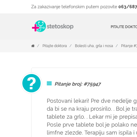
Za zakazivanje telefonskim putem pozovite
063/687
PITAJTE DOKT
Pitajte doktora
Bolesti uha, grla i nosa
Pitanje 
Pitanje broj: #75947
Postovani lekari! Pre dve nedelje g
da bi se na kraju prosirilo. . Bol je
tablete za grlo. . Lekar mi je prep
Posle prve tablete bol je polako ne
limfne zlezde. Terapiju sam ispila