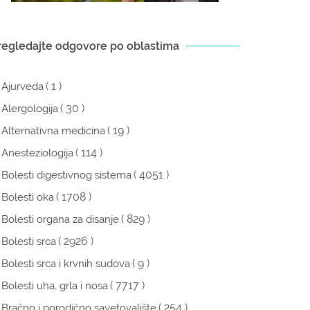
regledajte odgovore po oblastima
( 1 )
Ajurveda
( 30 )
Alergologija
( 19 )
Alternativna medicina
( 114 )
Anesteziologija
( 4051 )
Bolesti digestivnog sistema
( 1708 )
Bolesti oka
( 829 )
Bolesti organa za disanje
( 2926 )
Bolesti srca
( 9 )
Bolesti srca i krvnih sudova
( 7717 )
Bolesti uha, grla i nosa
( 254 )
Bračno i porodično savetovalište