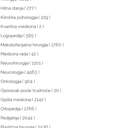
( 277 )
Hitna stanja
( 229 )
Klinička psihologija
( 2 )
Kvantna medicina
( 565 )
Logopedija
( 1760 )
Maksilofacijalna hirurgija
( 42 )
Medicina rada
( 1201 )
Neurohirurgija
( 4463 )
Neurologija
( 904 )
Onkologija
( 20 )
Oporavak posle trudnoće
( 2142 )
Opšta medicina
( 1766 )
Ortopedija
( 2044 )
Pedijatrija
( 2436 )
Plastična hirurgija