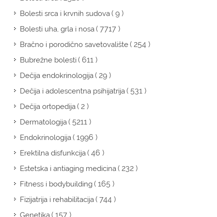
( 9 )
Bolesti srca i krvnih sudova
( 7717 )
Bolesti uha, grla i nosa
( 254 )
Bračno i porodično savetovalište
( 611 )
Bubrežne bolesti
( 29 )
Dečija endokrinologija
( 531 )
Dečija i adolescentna psihijatrija
( 2 )
Dečija ortopedija
( 5211 )
Dermatologija
( 1996 )
Endokrinologija
( 46 )
Erektilna disfunkcija
( 232 )
Estetska i antiaging medicina
( 165 )
Fitness i bodybuilding
( 744 )
Fizijatrija i rehabilitacija
( 157 )
Genetika