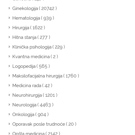
( 20742 )
Ginekologija
( 939 )
Hematologija
( 1622 )
Hirurgija
( 277 )
Hitna stanja
( 229 )
Klinička psihologija
( 2 )
Kvantna medicina
( 565 )
Logopedija
( 1760 )
Maksilofacijalna hirurgija
( 42 )
Medicina rada
( 1201 )
Neurohirurgija
( 4463 )
Neurologija
( 904 )
Onkologija
( 20 )
Oporavak posle trudnoće
( 2142 )
Opšta medicina