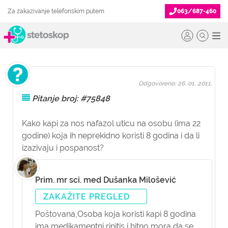
Za zakazivanje telefonskim putem
063/687-460
Odgovoreno: 26. 01. 2011.
Pitanje broj: #75848
Kako kapi za nos nafazol uticu na osobu (ima 22
godine) koja ih neprekidno koristi 8 godina i da li
izazivaju i pospanost?
Prim. mr sci. med Dušanka Milošević
ZAKAŽITE PREGLED
Poštovana,
Osoba koja koristi kapi 8 godina
ima medikamentni rinitis i hitno mora da se