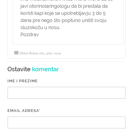
javi otorinolaringologu da bi prestala da
koristi kapi koje se upotrebljavju 3 do 5
dana pre nego što poptuno uništi svoju
sluzokožu u nosu.
Pozdrav
Oblast Bolesti uha, grla i nosa
Ostavite
komentar
IME I PREZIME
EMAIL ADRESA*