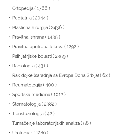
( 1766 )
Ortopedija
( 2044 )
Pedijatrija
( 2436 )
Plastična hirurgija
( 1435 )
Pravilna ishrana
( 1292 )
Pravilna upotreba lekova
( 2359 )
Psihijatrijske bolesti
( 431 )
Radiologija
( 62 )
Rak dojke (saradnja sa Evropa Dona Srbija)
( 400 )
Reumatologija
( 1012 )
Sportska medicina
( 2382 )
Stomatologija
( 42 )
Transfuziologija
( 58 )
Tumačenje laboratorijskih analiza
( 11289 )
Urologija