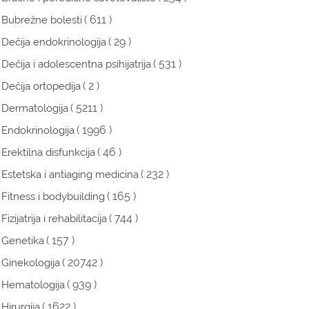
( 611 )
Bubrežne bolesti
( 29 )
Dečija endokrinologija
( 531 )
Dečija i adolescentna psihijatrija
( 2 )
Dečija ortopedija
( 5211 )
Dermatologija
( 1996 )
Endokrinologija
( 46 )
Erektilna disfunkcija
( 232 )
Estetska i antiaging medicina
( 165 )
Fitness i bodybuilding
( 744 )
Fizijatrija i rehabilitacija
( 157 )
Genetika
( 20742 )
Ginekologija
( 939 )
Hematologija
( 1622 )
Hirurgija