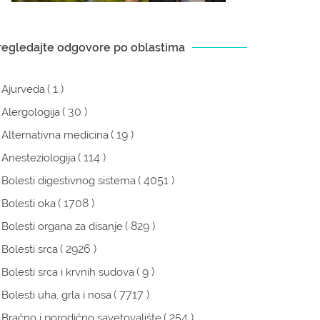
regledajte odgovore po oblastima
( 1 )
Ajurveda
( 30 )
Alergologija
( 19 )
Alternativna medicina
( 114 )
Anesteziologija
( 4051 )
Bolesti digestivnog sistema
( 1708 )
Bolesti oka
( 829 )
Bolesti organa za disanje
( 2926 )
Bolesti srca
( 9 )
Bolesti srca i krvnih sudova
( 7717 )
Bolesti uha, grla i nosa
( 254 )
Bračno i porodično savetovalište