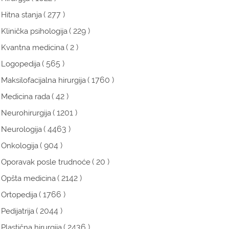
( 277 )
Hitna stanja
( 229 )
Klinička psihologija
( 2 )
Kvantna medicina
( 565 )
Logopedija
( 1760 )
Maksilofacijalna hirurgija
( 42 )
Medicina rada
( 1201 )
Neurohirurgija
( 4463 )
Neurologija
( 904 )
Onkologija
( 20 )
Oporavak posle trudnoće
( 2142 )
Opšta medicina
( 1766 )
Ortopedija
( 2044 )
Pedijatrija
( 2436 )
Plastična hirurgija