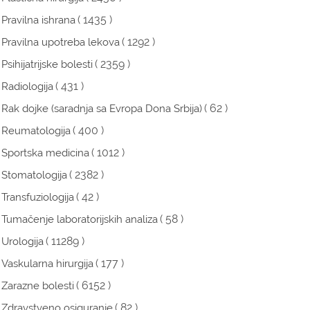
( 1435 )
Pravilna ishrana
( 1292 )
Pravilna upotreba lekova
( 2359 )
Psihijatrijske bolesti
( 431 )
Radiologija
( 62 )
Rak dojke (saradnja sa Evropa Dona Srbija)
( 400 )
Reumatologija
( 1012 )
Sportska medicina
( 2382 )
Stomatologija
( 42 )
Transfuziologija
( 58 )
Tumačenje laboratorijskih analiza
( 11289 )
Urologija
( 177 )
Vaskularna hirurgija
( 6152 )
Zarazne bolesti
( 82 )
Zdravstveno osiguranje