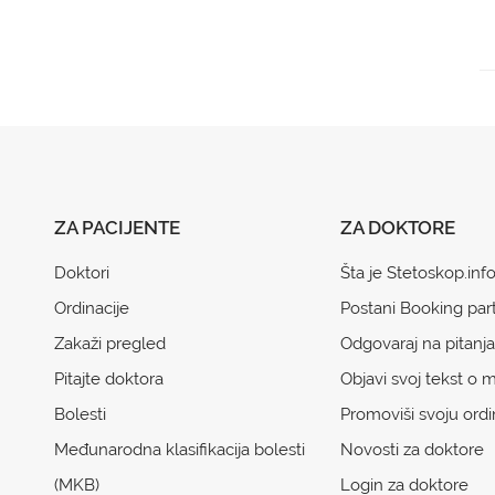
ZA PACIJENTE
ZA DOKTORE
Doktori
Šta je Stetoskop.inf
Ordinacije
Postani Booking par
Zakaži pregled
Odgovaraj na pitanja
Pitajte doktora
Objavi svoj tekst o m
Bolesti
Promoviši svoju ordi
Međunarodna klasifikacija bolesti
Novosti za doktore
(MKB)
Login za doktore