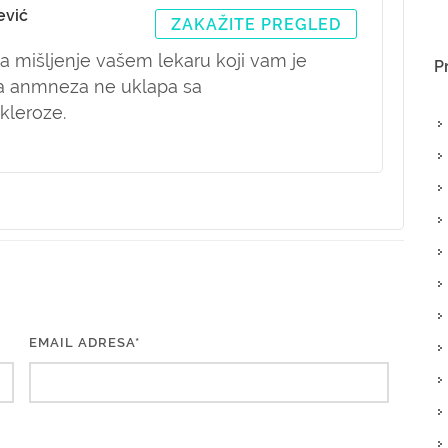
ević
ZAKAŽITE PREGLED
za mišljenje vašem lekaru koji vam je
P
ša anmneza ne uklapa sa
kleroze.
EMAIL ADRESA*