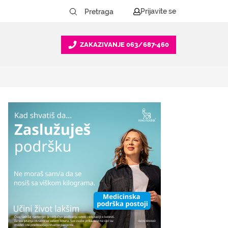
Prijavite se
ZAKAZIVANJE
063/687-460