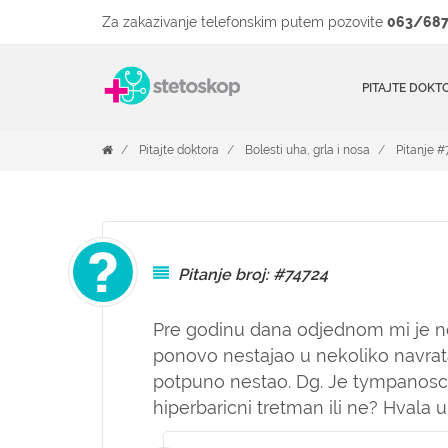
Za zakazivanje telefonskim putem pozovite
063/687
PITAJTE DOKT
Pitajte doktora
Bolesti uha, grla i nosa
Pitanje #
Pitanje broj: #74724
Pre godinu dana odjednom mi je nes
ponovo nestajao u nekoliko navrat
potpuno nestao. Dg. Je tympanoscle
hiperbaricni tretman ili ne? Hvala