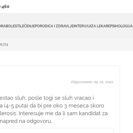
-460
ORA
BOLESTI
LEČENJE
PORODICA I ZDRAVLJE
INTERVJUI
ZA LEKARE
PSIHOLOGIJA
74724
Odgovoreno: 09. 01. 2011.
tao sluh, posle togi se sluh vracao i
a (4-5 puta) da bi pre oko 3 meseca skoro
rosis. Interesuje me da li sam kandidat za
 unapred na odgovoru.