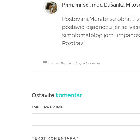
Prim. mr sci. med Dušanka Miloš
Poštovani,
Morate se obratiti 
postavio dijagnozu jer se va
simptomatologijom timpanos
Pozdrav
Oblast Bolesti uha, grla i nosa
Ostavite
komentar
IME I PREZIME
TEKST KOMENTARA *