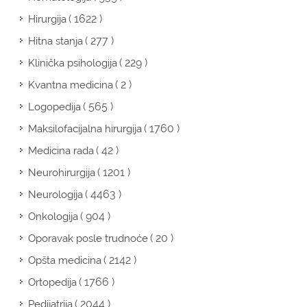
( 1622 )
Hirurgija
( 277 )
Hitna stanja
( 229 )
Klinička psihologija
( 2 )
Kvantna medicina
( 565 )
Logopedija
( 1760 )
Maksilofacijalna hirurgija
( 42 )
Medicina rada
( 1201 )
Neurohirurgija
( 4463 )
Neurologija
( 904 )
Onkologija
( 20 )
Oporavak posle trudnoće
( 2142 )
Opšta medicina
( 1766 )
Ortopedija
( 2044 )
Pedijatrija