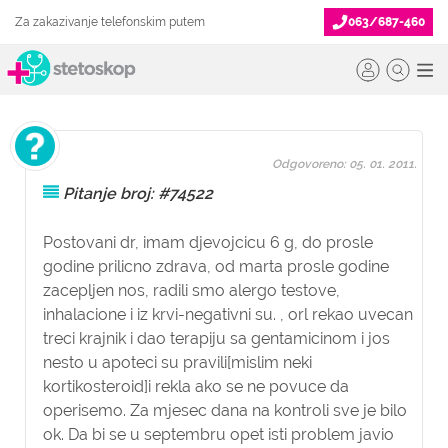
Za zakazivanje telefonskim putem
063/687-460
Odgovoreno: 05. 01. 2011.
Pitanje broj: #74522
Postovani dr, imam djevojcicu 6 g, do prosle
godine prilicno zdrava, od marta prosle godine
zacepljen nos, radili smo alergo testove,
inhalacione i iz krvi-negativni su. , orl rekao uvecan
treci krajnik i dao terapiju sa gentamicinom i jos
nesto u apoteci su pravili[mislim neki
kortikosteroid]i rekla ako se ne povuce da
operisemo. Za mjesec dana na kontroli sve je bilo
ok. Da bi se u septembru opet isti problem javio