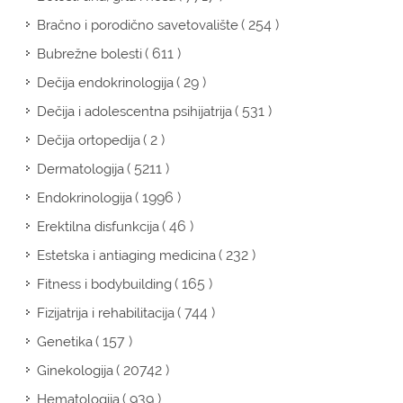
( 254 )
Bračno i porodično savetovalište
( 611 )
Bubrežne bolesti
( 29 )
Dečija endokrinologija
( 531 )
Dečija i adolescentna psihijatrija
( 2 )
Dečija ortopedija
( 5211 )
Dermatologija
( 1996 )
Endokrinologija
( 46 )
Erektilna disfunkcija
( 232 )
Estetska i antiaging medicina
( 165 )
Fitness i bodybuilding
( 744 )
Fizijatrija i rehabilitacija
( 157 )
Genetika
( 20742 )
Ginekologija
( 939 )
Hematologija