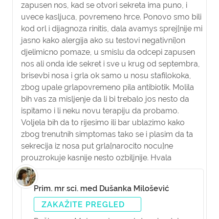
zapusen nos, kad se otvori sekreta ima puno, i
uvece kasljuca, povremeno hrce. Ponovo smo bili
kod orl i dijagnoza rinitis, dala avamys sprej[nije mi
jasno kako alergija ako su testovi negativni]on
djelimicno pomaze, u smislu da odcepi zapusen
nos ali onda ide sekret i sve u krug od septembra,
brisevbi nosa i grla ok samo u nosu stafilokoka,
zbog upale grlapovremeno pila antibiotik. Molila
bih vas za misljenje da li bi trebalo jos nesto da
ispitamo i li neku novu terapiju da probamo.
Voljela bih da to rijesimo ili bar ublazimo kako
zbog trenutnih simptomas tako se i plasim da ta
sekrecija iz nosa put grla[narocito nocu]ne
prouzrokuje kasnije nesto ozbiljnije. Hvala
Prim. mr sci. med Dušanka Milošević
ZAKAŽITE PREGLED