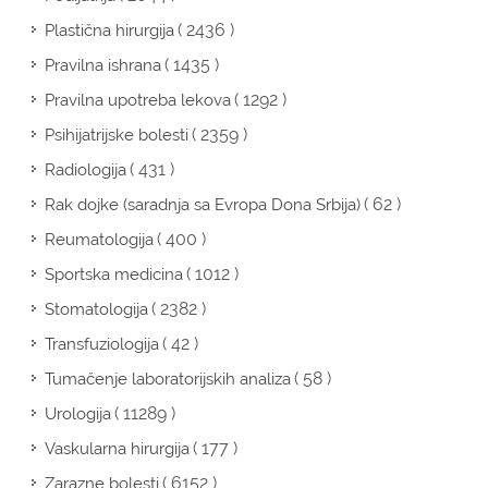
( 2436 )
Plastična hirurgija
( 1435 )
Pravilna ishrana
( 1292 )
Pravilna upotreba lekova
( 2359 )
Psihijatrijske bolesti
( 431 )
Radiologija
( 62 )
Rak dojke (saradnja sa Evropa Dona Srbija)
( 400 )
Reumatologija
( 1012 )
Sportska medicina
( 2382 )
Stomatologija
( 42 )
Transfuziologija
( 58 )
Tumačenje laboratorijskih analiza
( 11289 )
Urologija
( 177 )
Vaskularna hirurgija
( 6152 )
Zarazne bolesti