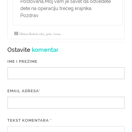
Poštovana,
Moj vam je savet da odvedete
dete na operaciju trećeg krajnika.
Pozdrav
Oblast Bolesti uha, grla i nosa
Ostavite
komentar
IME I PREZIME
EMAIL ADRESA*
TEKST KOMENTARA *