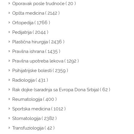
( 20 )
Oporavak posle trudnoće
( 2142 )
Opšta medicina
( 1766 )
Ortopedija
( 2044 )
Pedijatrija
( 2436 )
Plastična hirurgija
( 1435 )
Pravilna ishrana
( 1292 )
Pravilna upotreba lekova
( 2359 )
Psihijatrijske bolesti
( 431 )
Radiologija
( 62 )
Rak dojke (saradnja sa Evropa Dona Srbija)
( 400 )
Reumatologija
( 1012 )
Sportska medicina
( 2382 )
Stomatologija
( 42 )
Transfuziologija