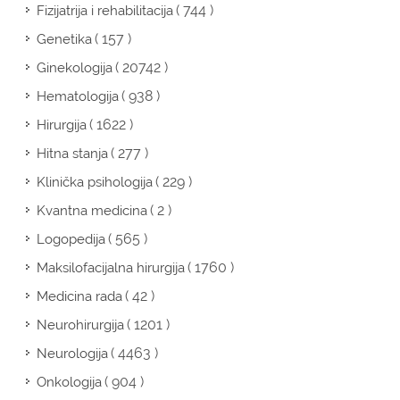
( 744 )
Fizijatrija i rehabilitacija
( 157 )
Genetika
( 20742 )
Ginekologija
( 938 )
Hematologija
( 1622 )
Hirurgija
( 277 )
Hitna stanja
( 229 )
Klinička psihologija
( 2 )
Kvantna medicina
( 565 )
Logopedija
( 1760 )
Maksilofacijalna hirurgija
( 42 )
Medicina rada
( 1201 )
Neurohirurgija
( 4463 )
Neurologija
( 904 )
Onkologija