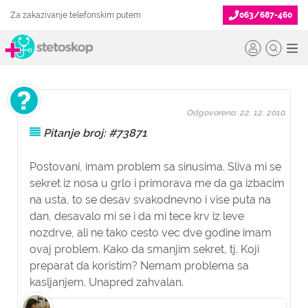
Za zakazivanje telefonskim putem
063/687-460
Odgovoreno: 22. 12. 2010.
Pitanje broj: #73871
Postovani, imam problem sa sinusima. Sliva mi se
sekret iz nosa u grlo i primorava me da ga izbacim
na usta, to se desav svakodnevno i vise puta na
dan, desavalo mi se i da mi tece krv iz leve
nozdrve, ali ne tako cesto vec dve godine imam
ovaj problem. Kako da smanjim sekret, tj. Koji
preparat da koristim? Nemam problema sa
kasljanjem. Unapred zahvalan.