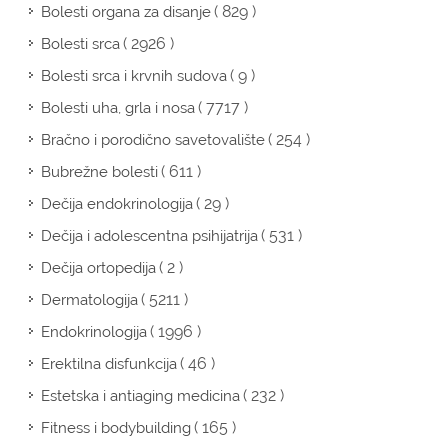
( 829 )
Bolesti organa za disanje
( 2926 )
Bolesti srca
( 9 )
Bolesti srca i krvnih sudova
( 7717 )
Bolesti uha, grla i nosa
( 254 )
Bračno i porodično savetovalište
( 611 )
Bubrežne bolesti
( 29 )
Dečija endokrinologija
( 531 )
Dečija i adolescentna psihijatrija
( 2 )
Dečija ortopedija
( 5211 )
Dermatologija
( 1996 )
Endokrinologija
( 46 )
Erektilna disfunkcija
( 232 )
Estetska i antiaging medicina
( 165 )
Fitness i bodybuilding