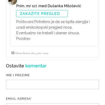
Prim. mr sci. med Dušanka Milošević
ZAKAŽITE PREGLED
Poštovani,
Potrebno je da se ispita alergija i
uradi endoskopski pregled nosa.
Eventualno će trebati i skener sinusa.
Pozdrav
Oblast Bolesti uha, grla i nosa
Ostavite
komentar
IME I PREZIME
EMAIL ADRESA*