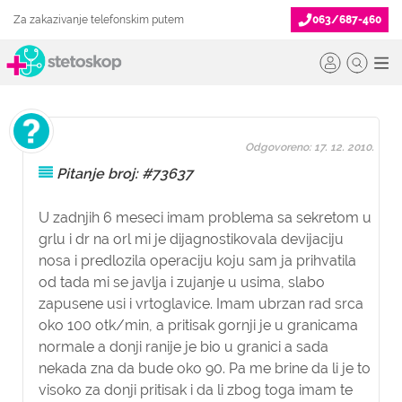
Za zakazivanje telefonskim putem
063/687-460
Odgovoreno: 17. 12. 2010.
Pitanje broj: #73637
U zadnjih 6 meseci imam problema sa sekretom u
grlu i dr na orl mi je dijagnostikovala devijaciju
nosa i predlozila operaciju koju sam ja prihvatila
od tada mi se javlja i zujanje u usima, slabo
zapusene usi i vrtoglavice. Imam ubrzan rad srca
oko 100 otk/min, a pritisak gornji je u granicama
normale a donji ranije je bio u granici a sada
nekada zna da bude oko 90. Pa me brine da li je to
visoko za donji pritisak i da li zbog toga imam te