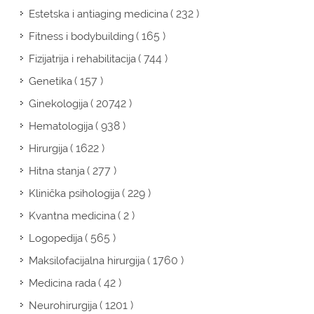
( 232 )
Estetska i antiaging medicina
( 165 )
Fitness i bodybuilding
( 744 )
Fizijatrija i rehabilitacija
( 157 )
Genetika
( 20742 )
Ginekologija
( 938 )
Hematologija
( 1622 )
Hirurgija
( 277 )
Hitna stanja
( 229 )
Klinička psihologija
( 2 )
Kvantna medicina
( 565 )
Logopedija
( 1760 )
Maksilofacijalna hirurgija
( 42 )
Medicina rada
( 1201 )
Neurohirurgija