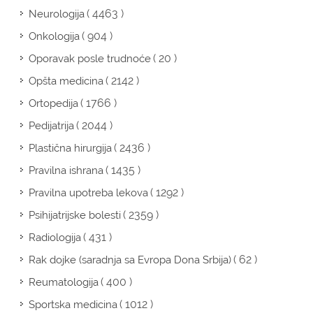
( 4463 )
Neurologija
( 904 )
Onkologija
( 20 )
Oporavak posle trudnoće
( 2142 )
Opšta medicina
( 1766 )
Ortopedija
( 2044 )
Pedijatrija
( 2436 )
Plastična hirurgija
( 1435 )
Pravilna ishrana
( 1292 )
Pravilna upotreba lekova
( 2359 )
Psihijatrijske bolesti
( 431 )
Radiologija
( 62 )
Rak dojke (saradnja sa Evropa Dona Srbija)
( 400 )
Reumatologija
( 1012 )
Sportska medicina