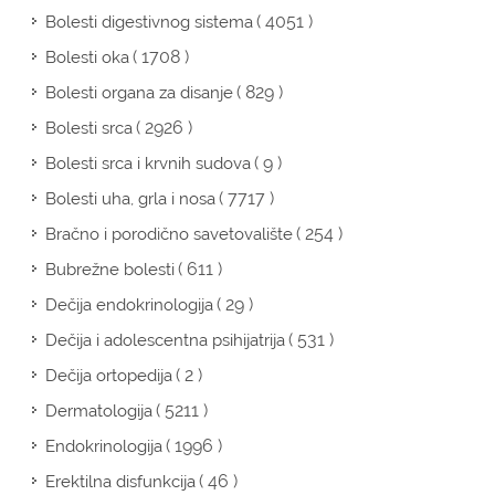
( 4051 )
Bolesti digestivnog sistema
( 1708 )
Bolesti oka
( 829 )
Bolesti organa za disanje
( 2926 )
Bolesti srca
( 9 )
Bolesti srca i krvnih sudova
( 7717 )
Bolesti uha, grla i nosa
( 254 )
Bračno i porodično savetovalište
( 611 )
Bubrežne bolesti
( 29 )
Dečija endokrinologija
( 531 )
Dečija i adolescentna psihijatrija
( 2 )
Dečija ortopedija
( 5211 )
Dermatologija
( 1996 )
Endokrinologija
( 46 )
Erektilna disfunkcija