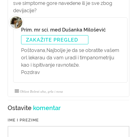
sve simptome gore navedene ili je sve zbog
devijacije?
Prim. mr sci. med Dušanka Milošević
ZAKAŽITE PREGLED
Poštovana,
Najbolje je da se obratite vašem
orl lekarau da vam uradi i timpanometriju
kao i ispitivanje ravnoteže.
Pozdrav
Oblast Bolesti uha, grla i nosa
Ostavite
komentar
IME I PREZIME