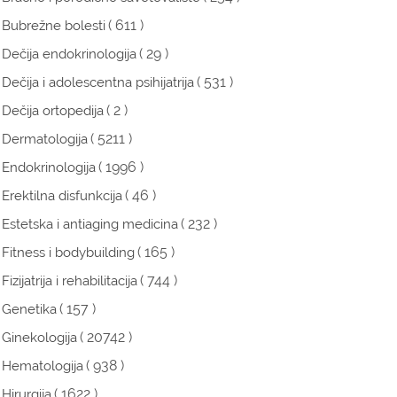
( 611 )
Bubrežne bolesti
( 29 )
Dečija endokrinologija
( 531 )
Dečija i adolescentna psihijatrija
( 2 )
Dečija ortopedija
( 5211 )
Dermatologija
( 1996 )
Endokrinologija
( 46 )
Erektilna disfunkcija
( 232 )
Estetska i antiaging medicina
( 165 )
Fitness i bodybuilding
( 744 )
Fizijatrija i rehabilitacija
( 157 )
Genetika
( 20742 )
Ginekologija
( 938 )
Hematologija
( 1622 )
Hirurgija