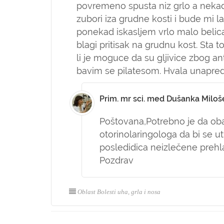
povremeno spusta niz grlo a neka
zubori iza grudne kosti i bude mi 
ponekad iskasljem vrlo malo beli
blagi pritisak na grudnu kost. Sta to
li je moguce da su gljivice zbog an
bavim se pilatesom. Hvala unapre
Prim. mr sci. med Dušanka Miloš
Poštovana,
Potrebno je da ob
otorinolaringologa da bi se utv
posledidica neizlečene prehl
Pozdrav
Oblast Bolesti uha, grla i nosa