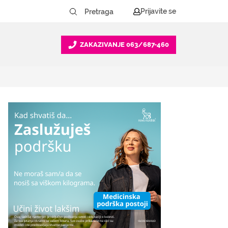
Prijavite se
ZAKAZIVANJE
063/687-460