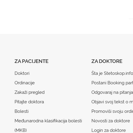
ZA PACIJENTE
ZA DOKTORE
Doktori
Šta je Stetoskop.inf
Ordinacije
Postani Booking par
Zakaži pregled
Odgovaraj na pitanja
Pitajte doktora
Objavi svoj tekst o m
Bolesti
Promoviši svoju ordi
Međunarodna klasifikacija bolesti
Novosti za doktore
(MKB)
Login za doktore