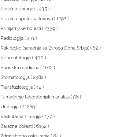
( 1435 )
Pravilna ishrana
( 1292 )
Pravilna upotreba lekova
( 2359 )
Psihijatrijske bolesti
( 431 )
Radiologija
( 62 )
Rak dojke (saradnja sa Evropa Dona Srbija)
( 400 )
Reumatologija
( 1012 )
Sportska medicina
( 2382 )
Stomatologija
( 42 )
Transfuziologija
( 58 )
Tumačenje laboratorijskih analiza
( 11289 )
Urologija
( 177 )
Vaskularna hirurgija
( 6152 )
Zarazne bolesti
( 82 )
Zdravstveno osiguranje