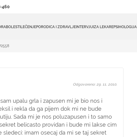
-460
ORA
BOLESTI
LEČENJE
PORODICA I ZDRAVLJE
INTERVJUI
ZA LEKARE
PSIHOLOGIJA
#72558
Odgovoreno: 29. 11. 2010.
sam upalu grla i zapusen mi je bio nos i
eksil i rekla da ga pijem dok mi ne bude
utiju. Sada mi je nos poluzapusen i to samo
 sekret belicasto providan i bude mi lakse cim
 sledeci: imam osecaj da mi se taj sekret