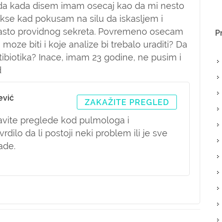
da kada disem imam osecaj kao da mi nesto
lakse kad pokusam na silu da iskasljem i
casto providnog sekreta. Povremeno osecam
P
 moze biti i koje analize bi trebalo uraditi? Da
tibiotika? Inace, imam 23 godine, ne pusim i
d
ević
ZAKAŽITE PREGLED
avite preglede kod pulmologa i
rdilo da li postoji neki problem ili je sve
ade.