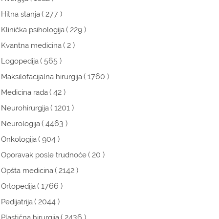
( 277 )
Hitna stanja
( 229 )
Klinička psihologija
( 2 )
Kvantna medicina
( 565 )
Logopedija
( 1760 )
Maksilofacijalna hirurgija
( 42 )
Medicina rada
( 1201 )
Neurohirurgija
( 4463 )
Neurologija
( 904 )
Onkologija
( 20 )
Oporavak posle trudnoće
( 2142 )
Opšta medicina
( 1766 )
Ortopedija
( 2044 )
Pedijatrija
( 2436 )
Plastična hirurgija