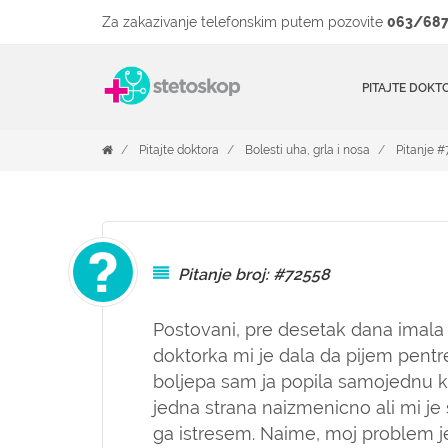
Za zakazivanje telefonskim putem pozovite
063/687
PITAJTE DOKT
Pitajte doktora
Bolesti uha, grla i nosa
Pitanje 
Pitanje broj: #72558
Postovani, pre desetak dana imala 
doktorka mi je dala da pijem pentr
boljepa sam ja popila samojednu k
jedna strana naizmenicno ali mi je
ga istresem. Naime, moj problem je