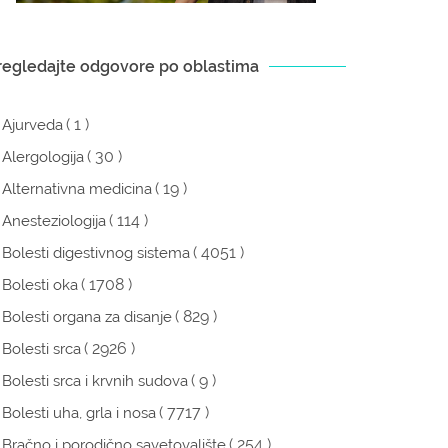
regledajte odgovore po oblastima
( 1 )
Ajurveda
( 30 )
Alergologija
( 19 )
Alternativna medicina
( 114 )
Anesteziologija
( 4051 )
Bolesti digestivnog sistema
( 1708 )
Bolesti oka
( 829 )
Bolesti organa za disanje
( 2926 )
Bolesti srca
( 9 )
Bolesti srca i krvnih sudova
( 7717 )
Bolesti uha, grla i nosa
( 254 )
Bračno i porodično savetovalište