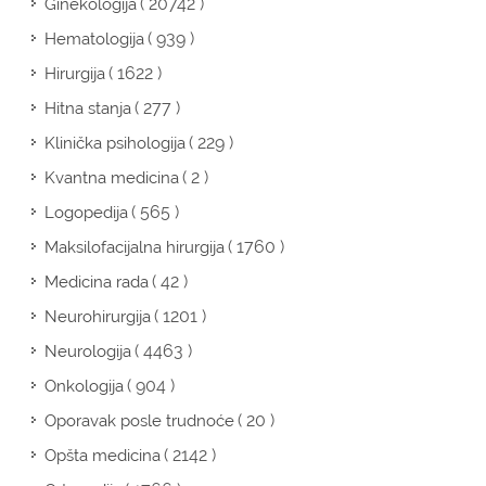
( 20742 )
Ginekologija
( 939 )
Hematologija
( 1622 )
Hirurgija
( 277 )
Hitna stanja
( 229 )
Klinička psihologija
( 2 )
Kvantna medicina
( 565 )
Logopedija
( 1760 )
Maksilofacijalna hirurgija
( 42 )
Medicina rada
( 1201 )
Neurohirurgija
( 4463 )
Neurologija
( 904 )
Onkologija
( 20 )
Oporavak posle trudnoće
( 2142 )
Opšta medicina