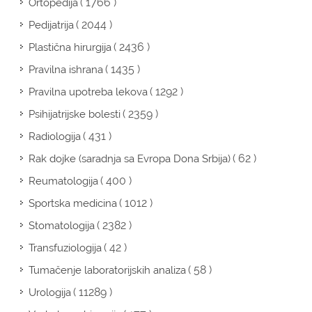
( 1766 )
Ortopedija
( 2044 )
Pedijatrija
( 2436 )
Plastična hirurgija
( 1435 )
Pravilna ishrana
( 1292 )
Pravilna upotreba lekova
( 2359 )
Psihijatrijske bolesti
( 431 )
Radiologija
( 62 )
Rak dojke (saradnja sa Evropa Dona Srbija)
( 400 )
Reumatologija
( 1012 )
Sportska medicina
( 2382 )
Stomatologija
( 42 )
Transfuziologija
( 58 )
Tumačenje laboratorijskih analiza
( 11289 )
Urologija