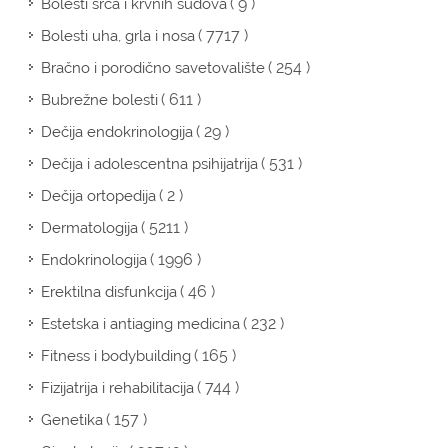
( 9 )
Bolesti srca i krvnih sudova
( 7717 )
Bolesti uha, grla i nosa
( 254 )
Bračno i porodično savetovalište
( 611 )
Bubrežne bolesti
( 29 )
Dečija endokrinologija
( 531 )
Dečija i adolescentna psihijatrija
( 2 )
Dečija ortopedija
( 5211 )
Dermatologija
( 1996 )
Endokrinologija
( 46 )
Erektilna disfunkcija
( 232 )
Estetska i antiaging medicina
( 165 )
Fitness i bodybuilding
( 744 )
Fizijatrija i rehabilitacija
( 157 )
Genetika