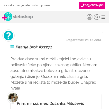
Za zakazivanje telefonskim putem
063/687-460
Odgovoreno: 23. 11. 2010.
Pitanje broj: #72271
Pre dva dana su mi otekli krajnici i pojavile su
belicaste fleke po njima, kruznog oblika. Nemam
apsolutno nikakve bolove u grlu niti otezano
gutanje i disanje. Osecam malo sluzi u grlu.
Mozete li mi reci sta to moze da bude? Unapred
hvala
Prim. mr sci. med Dušanka Milošević