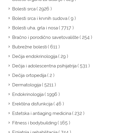
( 2926 )
Bolesti srca
( 9 )
Bolesti srca i krvnih sudova
( 7717 )
Bolesti uha, grla i nosa
( 254 )
Bračno i porodično savetovalište
( 611 )
Bubrežne bolesti
( 29 )
Dečija endokrinologija
( 531 )
Dečija i adolescentna psihijatrija
( 2 )
Dečija ortopedija
( 5211 )
Dermatologija
( 1996 )
Endokrinologija
( 46 )
Erektilna disfunkcija
( 232 )
Estetska i antiaging medicina
( 165 )
Fitness i bodybuilding
( 744 )
Fizijatrija i rehabilitacija