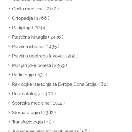
( 2142 )
Opšta medicina
( 1766 )
Ortopedija
( 2044 )
Pedijatrija
( 2436 )
Plastična hirurgija
( 1435 )
Pravilna ishrana
( 1292 )
Pravilna upotreba lekova
( 2359 )
Psihijatrijske bolesti
( 431 )
Radiologija
( 62 )
Rak dojke (saradnja sa Evropa Dona Srbija)
( 400 )
Reumatologija
( 1012 )
Sportska medicina
( 2382 )
Stomatologija
( 42 )
Transfuziologija
( 58 )
Tumačenje laboratorijskih analiza