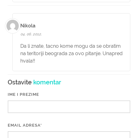
Nikola
04. 06. 2012.
Da li znate, tacno kome mogu da se obratim
na teritoriji beograda za ovo pitanje. Unapred
hvala!!
Ostavite
komentar
IME I PREZIME
EMAIL ADRESA*