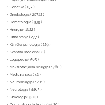
( 157 )
Genetika
( 20742 )
Ginekologija
( 939 )
Hematologija
( 1622 )
Hirurgija
( 277 )
Hitna stanja
( 229 )
Klinička psihologija
( 2 )
Kvantna medicina
( 565 )
Logopedija
( 1760 )
Maksilofacijalna hirurgija
( 42 )
Medicina rada
( 1201 )
Neurohirurgija
( 4463 )
Neurologija
( 904 )
Onkologija
( 20 )
Oporavak posle trudnoće