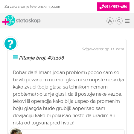
Za zakazivanje telefonskim putem
063/687-460
Odgovoreno: 03. 11. 2010.
Pitanje broj: #71106
Dobar dan! Imam jedan problem>poceo sam se
baviti pevanjem no moj glas mi se uopste nesvidja
kako zvuci (boja glasa sa tehnikom nemam
problema) >pitanje glasi, da li postoje neke vezbe,
lekovi ili operacija kako bi ja uspeo da promenim
boju glas9da bude grublji) aoperisao sam
devijaciju kako bi pokusao nesto da uradim ali
nista od tog>unapred hvala!