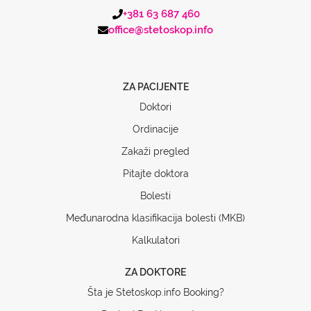
+381 63 687 460
office@stetoskop.info
ZA PACIJENTE
Doktori
Ordinacije
Zakaži pregled
Pitajte doktora
Bolesti
Međunarodna klasifikacija bolesti (MKB)
Kalkulatori
ZA DOKTORE
Šta je Stetoskop.info Booking?