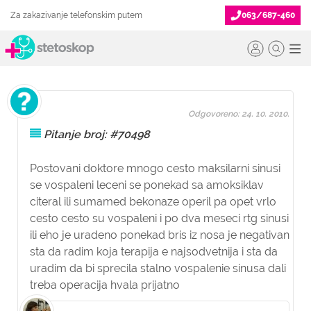
Za zakazivanje telefonskim putem
063/687-460
Odgovoreno: 24. 10. 2010.
Pitanje broj: #70498
Postovani doktore mnogo cesto maksilarni sinusi
se vospaleni leceni se ponekad sa amoksiklav
citeral ili sumamed bekonaze operil pa opet vrlo
cesto cesto su vospaleni i po dva meseci rtg sinusi
ili eho je uradeno ponekad bris iz nosa je negativan
sta da radim koja terapija e najsodvetnija i sta da
uradim da bi sprecila stalno vospalenie sinusa dali
treba operacija hvala prijatno