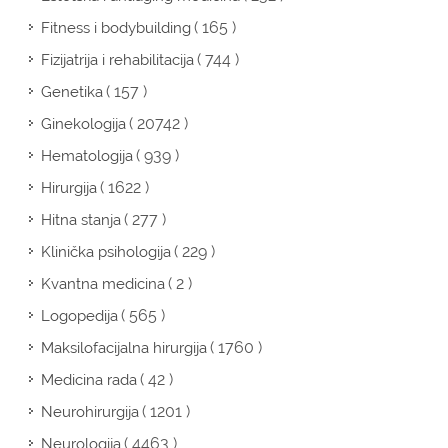
( 165 )
Fitness i bodybuilding
( 744 )
Fizijatrija i rehabilitacija
( 157 )
Genetika
( 20742 )
Ginekologija
( 939 )
Hematologija
( 1622 )
Hirurgija
( 277 )
Hitna stanja
( 229 )
Klinička psihologija
( 2 )
Kvantna medicina
( 565 )
Logopedija
( 1760 )
Maksilofacijalna hirurgija
( 42 )
Medicina rada
( 1201 )
Neurohirurgija
( 4463 )
Neurologija