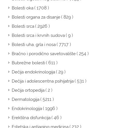
( 1708 )
Bolesti oka
( 829 )
Bolesti organa za disanje
( 2926 )
Bolesti srca
( 9 )
Bolesti srca i krvnih sudova
( 7717 )
Bolesti uha, grla i nosa
( 254 )
Bračno i porodično savetovalište
( 611 )
Bubrežne bolesti
( 29 )
Dečija endokrinologija
( 531 )
Dečija i adolescentna psihijatrija
( 2 )
Dečija ortopedija
( 5211 )
Dermatologija
( 1996 )
Endokrinologija
( 46 )
Erektilna disfunkcija
( 232 )
Estetska i antiaging medicina