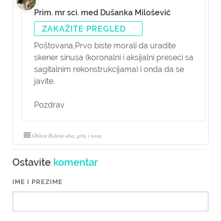
Prim. mr sci. med Dušanka Milošević
ZAKAŽITE PREGLED
Poštovana,
Prvo biste morali da uradite
skener sinusa (koronalni i aksijalni preseci sa
sagitalnim rekonstrukcijama) i onda da se
javite.
Pozdrav
Oblast Bolesti uha, grla i nosa
Ostavite
komentar
IME I PREZIME