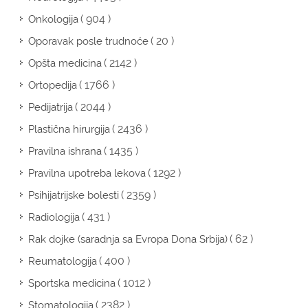
( 904 )
Onkologija
( 20 )
Oporavak posle trudnoće
( 2142 )
Opšta medicina
( 1766 )
Ortopedija
( 2044 )
Pedijatrija
( 2436 )
Plastična hirurgija
( 1435 )
Pravilna ishrana
( 1292 )
Pravilna upotreba lekova
( 2359 )
Psihijatrijske bolesti
( 431 )
Radiologija
( 62 )
Rak dojke (saradnja sa Evropa Dona Srbija)
( 400 )
Reumatologija
( 1012 )
Sportska medicina
( 2382 )
Stomatologija