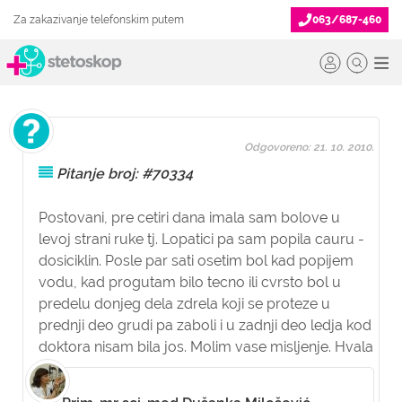
Za zakazivanje telefonskim putem
063/687-460
Odgovoreno: 21. 10. 2010.
Pitanje broj: #70334
Postovani, pre cetiri dana imala sam bolove u
levoj strani ruke tj. Lopatici pa sam popila cauru -
dosiciklin. Posle par sati osetim bol kad popijem
vodu, kad progutam bilo tecno ili cvrsto bol u
predelu donjeg dela zdrela koji se proteze u
prednji deo grudi pa zaboli i u zadnji deo ledja kod
doktora nisam bila jos. Molim vase misljenje. Hvala