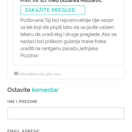
Prim. mr sci. med Dušanka Milošević
ZAKAŽITE PREGLED
Poštovana,
Taj bol najverovatnije nije vezan
za lek koji ste popili tako da se javite vašem
lekaru da uradi ekg i druge preglede. Ako se
nastavi bol prilikom gutanja hrane treba
uraditi na rentgenu pasažu jednjaka.
Pozdrav
Oblast Bolesti uha, grla i nosa
Ostavite
komentar
IME I PREZIME
EMAIL ADRESA*