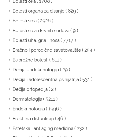
( 1708 )
Bolesti oka
( 829 )
Bolesti organa za disanje
( 2926 )
Bolesti srca
( 9 )
Bolesti srca i krvnih sudova
( 7717 )
Bolesti uha, grla i nosa
( 254 )
Bračno i porodično savetovalište
( 611 )
Bubrežne bolesti
( 29 )
Dečija endokrinologija
( 531 )
Dečija i adolescentna psihijatrija
( 2 )
Dečija ortopedija
( 5211 )
Dermatologija
( 1996 )
Endokrinologija
( 46 )
Erektilna disfunkcija
( 232 )
Estetska i antiaging medicina