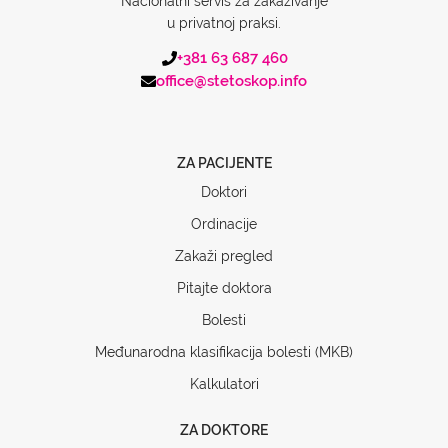
Nacionalni servis za zakazivanje
u privatnoj praksi.
+381 63 687 460
office@stetoskop.info
ZA PACIJENTE
Doktori
Ordinacije
Zakaži pregled
Pitajte doktora
Bolesti
Međunarodna klasifikacija bolesti (MKB)
Kalkulatori
ZA DOKTORE