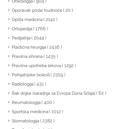
( 904 )
Onkologija
( 20 )
Oporavak posle trudnoće
( 2142 )
Opšta medicina
( 1766 )
Ortopedija
( 2044 )
Pedijatrija
( 2436 )
Plastična hirurgija
( 1435 )
Pravilna ishrana
( 1292 )
Pravilna upotreba lekova
( 2359 )
Psihijatrijske bolesti
( 431 )
Radiologija
( 62 )
Rak dojke (saradnja sa Evropa Dona Srbija)
( 400 )
Reumatologija
( 1012 )
Sportska medicina
( 2382 )
Stomatologija