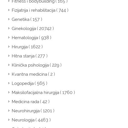
( 165 )
Fitness i bodybuilding
( 744 )
Fizijatrija i rehabilitacija
( 157 )
Genetika
( 20742 )
Ginekologija
( 938 )
Hematologija
( 1622 )
Hirurgija
( 277 )
Hitna stanja
( 229 )
Klinička psihologija
( 2 )
Kvantna medicina
( 565 )
Logopedija
( 1760 )
Maksilofacijalna hirurgija
( 42 )
Medicina rada
( 1201 )
Neurohirurgija
( 4463 )
Neurologija