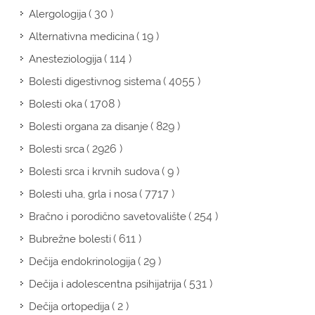
( 30 )
Alergologija
( 19 )
Alternativna medicina
( 114 )
Anesteziologija
( 4055 )
Bolesti digestivnog sistema
( 1708 )
Bolesti oka
( 829 )
Bolesti organa za disanje
( 2926 )
Bolesti srca
( 9 )
Bolesti srca i krvnih sudova
( 7717 )
Bolesti uha, grla i nosa
( 254 )
Bračno i porodično savetovalište
( 611 )
Bubrežne bolesti
( 29 )
Dečija endokrinologija
( 531 )
Dečija i adolescentna psihijatrija
( 2 )
Dečija ortopedija