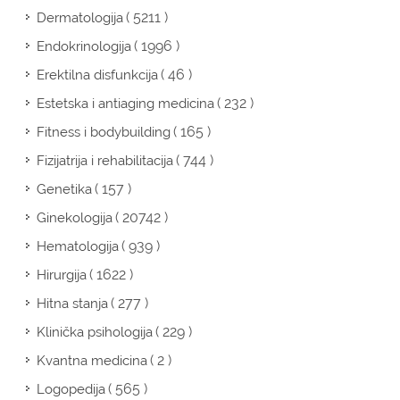
( 5211 )
Dermatologija
( 1996 )
Endokrinologija
( 46 )
Erektilna disfunkcija
( 232 )
Estetska i antiaging medicina
( 165 )
Fitness i bodybuilding
( 744 )
Fizijatrija i rehabilitacija
( 157 )
Genetika
( 20742 )
Ginekologija
( 939 )
Hematologija
( 1622 )
Hirurgija
( 277 )
Hitna stanja
( 229 )
Klinička psihologija
( 2 )
Kvantna medicina
( 565 )
Logopedija