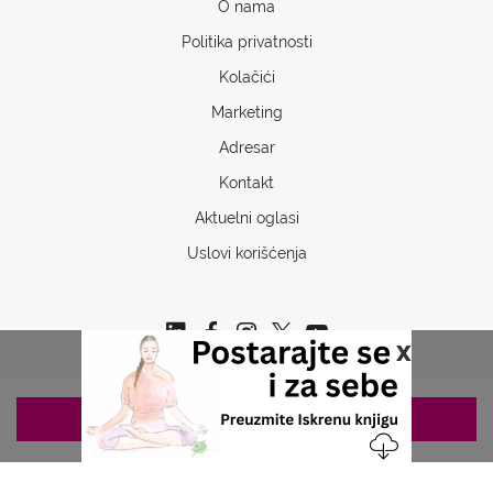
O nama
Politika privatnosti
Kolačići
Marketing
Adresar
Kontakt
Aktuelni oglasi
Uslovi korišćenja
x
ZAKAZIVANJE 063/687-460
Copyrights © 2026 Sva prava www.stetoskop.info