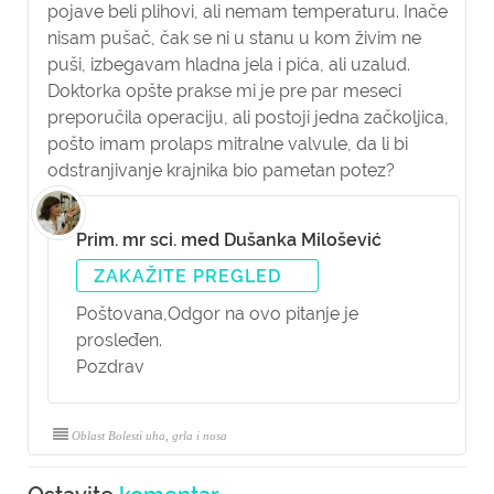
pojave beli plihovi, ali nemam temperaturu. Inače
nisam pušač, čak se ni u stanu u kom živim ne
puši, izbegavam hladna jela i pića, ali uzalud.
Doktorka opšte prakse mi je pre par meseci
preporučila operaciju, ali postoji jedna začkoljica,
pošto imam prolaps mitralne valvule, da li bi
odstranjivanje krajnika bio pametan potez?
Prim. mr sci. med Dušanka Milošević
ZAKAŽITE PREGLED
Poštovana,
Odgor na ovo pitanje je
prosleđen.
Pozdrav
Oblast Bolesti uha, grla i nosa