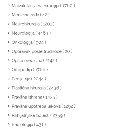
( 1760 )
Maksilofacijalna hirurgija
( 42 )
Medicina rada
( 1201 )
Neurohirurgija
( 4463 )
Neurologija
( 904 )
Onkologija
( 20 )
Oporavak posle trudnoće
( 2142 )
Opšta medicina
( 1766 )
Ortopedija
( 2044 )
Pedijatrija
( 2436 )
Plastična hirurgija
( 1435 )
Pravilna ishrana
( 1292 )
Pravilna upotreba lekova
( 2359 )
Psihijatrijske bolesti
( 431 )
Radiologija