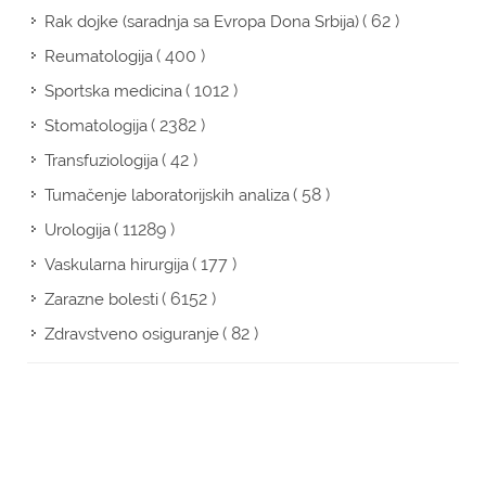
( 62 )
Rak dojke (saradnja sa Evropa Dona Srbija)
( 400 )
Reumatologija
( 1012 )
Sportska medicina
( 2382 )
Stomatologija
( 42 )
Transfuziologija
( 58 )
Tumačenje laboratorijskih analiza
( 11289 )
Urologija
( 177 )
Vaskularna hirurgija
( 6152 )
Zarazne bolesti
( 82 )
Zdravstveno osiguranje