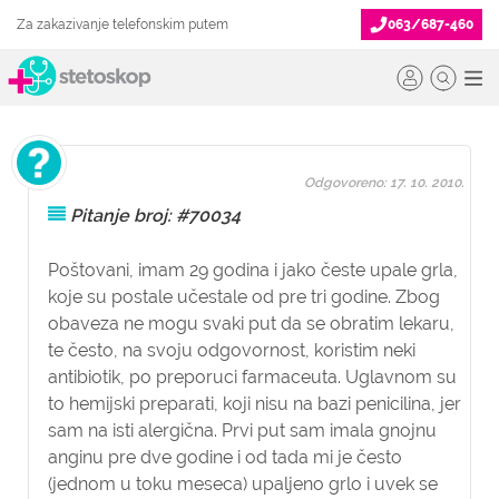
Za zakazivanje telefonskim putem
063/687-460
Odgovoreno: 17. 10. 2010.
Pitanje broj: #70034
Poštovani, imam 29 godina i jako česte upale grla,
koje su postale učestale od pre tri godine. Zbog
obaveza ne mogu svaki put da se obratim lekaru,
te često, na svoju odgovornost, koristim neki
antibiotik, po preporuci farmaceuta. Uglavnom su
to hemijski preparati, koji nisu na bazi penicilina, jer
sam na isti alergična. Prvi put sam imala gnojnu
anginu pre dve godine i od tada mi je često
(jednom u toku meseca) upaljeno grlo i uvek se