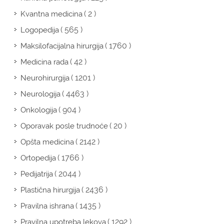
( 2 )
Kvantna medicina
( 565 )
Logopedija
( 1760 )
Maksilofacijalna hirurgija
( 42 )
Medicina rada
( 1201 )
Neurohirurgija
( 4463 )
Neurologija
( 904 )
Onkologija
( 20 )
Oporavak posle trudnoće
( 2142 )
Opšta medicina
( 1766 )
Ortopedija
( 2044 )
Pedijatrija
( 2436 )
Plastična hirurgija
( 1435 )
Pravilna ishrana
( 1292 )
Pravilna upotreba lekova