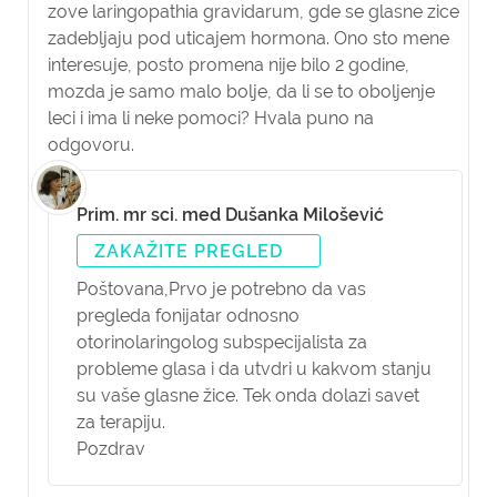
zove laringopathia gravidarum, gde se glasne zice
zadebljaju pod uticajem hormona. Ono sto mene
interesuje, posto promena nije bilo 2 godine,
mozda je samo malo bolje, da li se to oboljenje
leci i ima li neke pomoci? Hvala puno na
odgovoru.
Prim. mr sci. med Dušanka Milošević
ZAKAŽITE PREGLED
Poštovana,
Prvo je potrebno da vas
pregleda fonijatar odnosno
otorinolaringolog subspecijalista za
probleme glasa i da utvdri u kakvom stanju
su vaše glasne žice. Tek onda dolazi savet
za terapiju.
Pozdrav