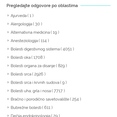
Pregledajte odgovore po oblastima
( 1 )
Ajurveda
( 30 )
Alergologija
( 19 )
Alternativna medicina
( 114 )
Anesteziologija
( 4051 )
Bolesti digestivnog sistema
( 1708 )
Bolesti oka
( 829 )
Bolesti organa za disanje
( 2926 )
Bolesti srca
( 9 )
Bolesti srca i krvnih sudova
( 7717 )
Bolesti uha, grla i nosa
( 254 )
Bračno i porodično savetovalište
( 611 )
Bubrežne bolesti
( 29 )
Dečija endokrinologija