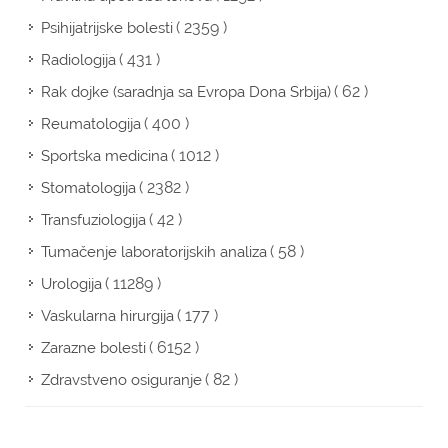
( 2359 )
Psihijatrijske bolesti
( 431 )
Radiologija
( 62 )
Rak dojke (saradnja sa Evropa Dona Srbija)
( 400 )
Reumatologija
( 1012 )
Sportska medicina
( 2382 )
Stomatologija
( 42 )
Transfuziologija
( 58 )
Tumačenje laboratorijskih analiza
( 11289 )
Urologija
( 177 )
Vaskularna hirurgija
( 6152 )
Zarazne bolesti
( 82 )
Zdravstveno osiguranje