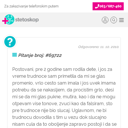
Za zakazivanje telefonskim putem
063/687-460
Odgovoreno: 11. 10. 2010.
Pitanje broj: #69722
Postovani, pre 2 godine sam rodila dete, i jos za
vreme trudnoce sam primetila da mi se glas
promenio, vrlo cesto sam imala i jos uvek imama
potrebu da se nakasljem, da procistim grlo, desi
mi se da mi glas pukne, mutira, kao i da ne mogu
otpevam vise tonove, zvuci kao da falsiram, sto
pre trudnoce nije bio slucaj. Uglavnom, ne bi
trudnocu dovodila s tim u vezu dok slucajno
nisam cula da to oboljenje zapravo postoji i da se