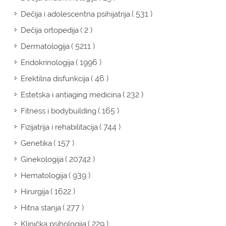
( 531 )
Dečija i adolescentna psihijatrija
( 2 )
Dečija ortopedija
( 5211 )
Dermatologija
( 1996 )
Endokrinologija
( 46 )
Erektilna disfunkcija
( 232 )
Estetska i antiaging medicina
( 165 )
Fitness i bodybuilding
( 744 )
Fizijatrija i rehabilitacija
( 157 )
Genetika
( 20742 )
Ginekologija
( 939 )
Hematologija
( 1622 )
Hirurgija
( 277 )
Hitna stanja
( 229 )
Klinička psihologija