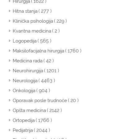
( 1622 )
Hirurgija
( 277 )
Hitna stanja
( 229 )
Klinička psihologija
( 2 )
Kvantna medicina
( 565 )
Logopedija
( 1760 )
Maksilofacijalna hirurgija
( 42 )
Medicina rada
( 1201 )
Neurohirurgija
( 4463 )
Neurologija
( 904 )
Onkologija
( 20 )
Oporavak posle trudnoće
( 2142 )
Opšta medicina
( 1766 )
Ortopedija
( 2044 )
Pedijatrija