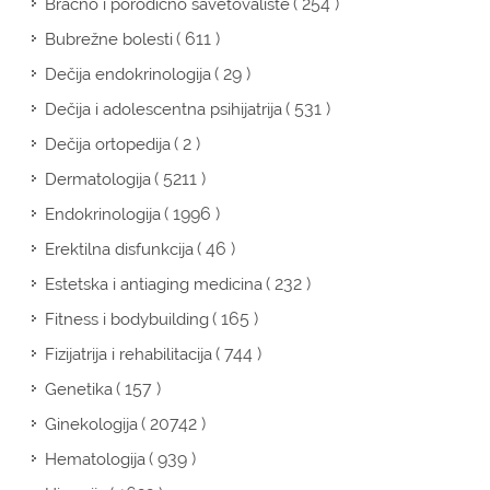
( 254 )
Bračno i porodično savetovalište
( 611 )
Bubrežne bolesti
( 29 )
Dečija endokrinologija
( 531 )
Dečija i adolescentna psihijatrija
( 2 )
Dečija ortopedija
( 5211 )
Dermatologija
( 1996 )
Endokrinologija
( 46 )
Erektilna disfunkcija
( 232 )
Estetska i antiaging medicina
( 165 )
Fitness i bodybuilding
( 744 )
Fizijatrija i rehabilitacija
( 157 )
Genetika
( 20742 )
Ginekologija
( 939 )
Hematologija