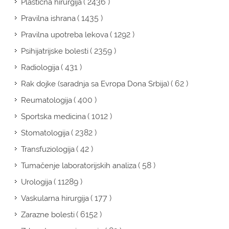
( 2436 )
Plastična hirurgija
( 1435 )
Pravilna ishrana
( 1292 )
Pravilna upotreba lekova
( 2359 )
Psihijatrijske bolesti
( 431 )
Radiologija
( 62 )
Rak dojke (saradnja sa Evropa Dona Srbija)
( 400 )
Reumatologija
( 1012 )
Sportska medicina
( 2382 )
Stomatologija
( 42 )
Transfuziologija
( 58 )
Tumačenje laboratorijskih analiza
( 11289 )
Urologija
( 177 )
Vaskularna hirurgija
( 6152 )
Zarazne bolesti