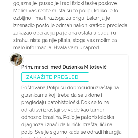
gojazna je, pusac je i radi fizicki teske poslove.
Molim vas recite mi sta su to polipi, koliko je to
ozbiljno i ima li razloga za brigu. Lekar ju je
iznenadio posto je odmah nakon kratkog pregleda
zakazao operaciju pa je ona ostala u cudu i u
strahu, nista ga nije pitala, stoga vas molim za
malo informacija. Hvala vam unapred.
Prim. mr sci. med Dušanka Milošević
ZAKAŽITE PREGLED
Poštovana,
Polipi su dobroćudni izraštaji na
glasnicama koji treba da se uklone i
pregledaju patohistološki. Dok se to ne
odrati svi izraštaji se vode kao tumor
odnosno izraslina. Polip je patohistološka
dijagnoza i znači da klinički izraštaj liči na
polip. Sve je sigurno kada se odradi hirurgija