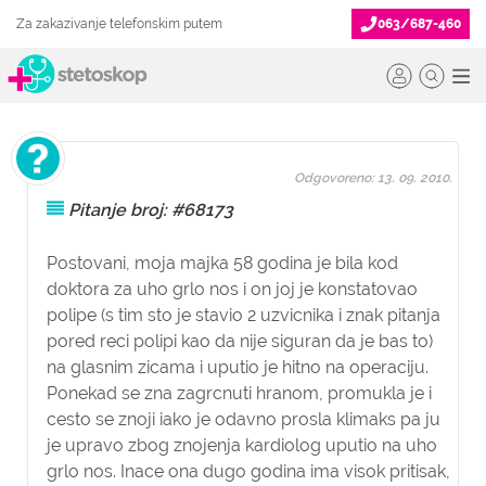
Za zakazivanje telefonskim putem
063/687-460
Odgovoreno: 13. 09. 2010.
Pitanje broj: #68173
Postovani, moja majka 58 godina je bila kod
doktora za uho grlo nos i on joj je konstatovao
polipe (s tim sto je stavio 2 uzvicnika i znak pitanja
pored reci polipi kao da nije siguran da je bas to)
na glasnim zicama i uputio je hitno na operaciju.
Ponekad se zna zagrcnuti hranom, promukla je i
cesto se znoji iako je odavno prosla klimaks pa ju
je upravo zbog znojenja kardiolog uputio na uho
grlo nos. Inace ona dugo godina ima visok pritisak,