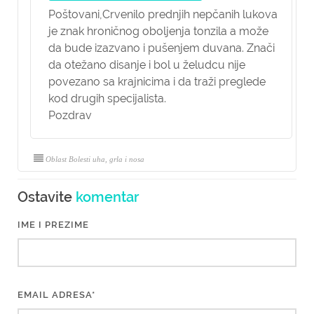
Poštovani,
Crvenilo prednjih nepčanih lukova
je znak hroničnog oboljenja tonzila a može
da bude izazvano i pušenjem duvana. Znači
da otežano disanje i bol u želudcu nije
povezano sa krajnicima i da traži preglede
kod drugih specijalista.
Pozdrav
Oblast Bolesti uha, grla i nosa
Ostavite
komentar
IME I PREZIME
EMAIL ADRESA*