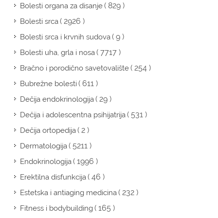
( 829 )
Bolesti organa za disanje
( 2926 )
Bolesti srca
( 9 )
Bolesti srca i krvnih sudova
( 7717 )
Bolesti uha, grla i nosa
( 254 )
Bračno i porodično savetovalište
( 611 )
Bubrežne bolesti
( 29 )
Dečija endokrinologija
( 531 )
Dečija i adolescentna psihijatrija
( 2 )
Dečija ortopedija
( 5211 )
Dermatologija
( 1996 )
Endokrinologija
( 46 )
Erektilna disfunkcija
( 232 )
Estetska i antiaging medicina
( 165 )
Fitness i bodybuilding