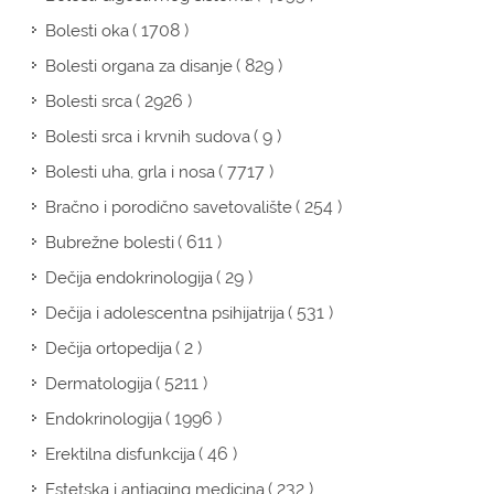
( 1708 )
Bolesti oka
( 829 )
Bolesti organa za disanje
( 2926 )
Bolesti srca
( 9 )
Bolesti srca i krvnih sudova
( 7717 )
Bolesti uha, grla i nosa
( 254 )
Bračno i porodično savetovalište
( 611 )
Bubrežne bolesti
( 29 )
Dečija endokrinologija
( 531 )
Dečija i adolescentna psihijatrija
( 2 )
Dečija ortopedija
( 5211 )
Dermatologija
( 1996 )
Endokrinologija
( 46 )
Erektilna disfunkcija
( 232 )
Estetska i antiaging medicina