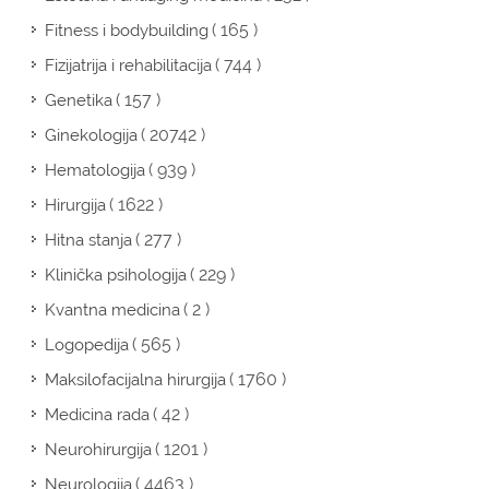
( 165 )
Fitness i bodybuilding
( 744 )
Fizijatrija i rehabilitacija
( 157 )
Genetika
( 20742 )
Ginekologija
( 939 )
Hematologija
( 1622 )
Hirurgija
( 277 )
Hitna stanja
( 229 )
Klinička psihologija
( 2 )
Kvantna medicina
( 565 )
Logopedija
( 1760 )
Maksilofacijalna hirurgija
( 42 )
Medicina rada
( 1201 )
Neurohirurgija
( 4463 )
Neurologija