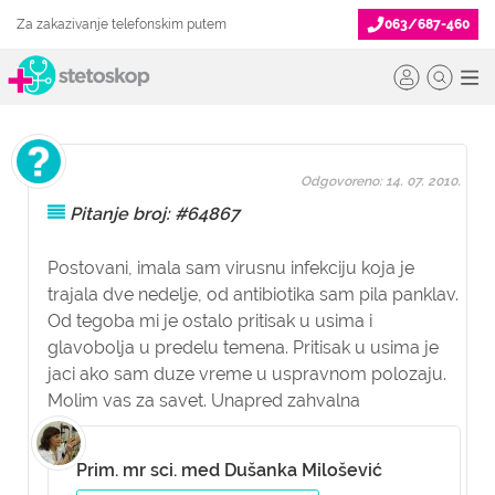
Za zakazivanje telefonskim putem
063/687-460
Odgovoreno: 14. 07. 2010.
Pitanje broj: #64867
Postovani, imala sam virusnu infekciju koja je
trajala dve nedelje, od antibiotika sam pila panklav.
Od tegoba mi je ostalo pritisak u usima i
glavobolja u predelu temena. Pritisak u usima je
jaci ako sam duze vreme u uspravnom polozaju.
Molim vas za savet. Unapred zahvalna
Prim. mr sci. med Dušanka Milošević