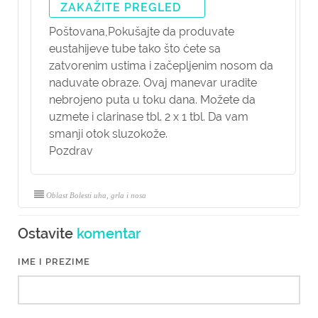
ZAKAŽITE PREGLED
Poštovana,
Pokušajte da produvate
eustahijeve tube tako što ćete sa
zatvorenim ustima i začepljenim nosom da
naduvate obraze. Ovaj manevar uradite
nebrojeno puta u toku dana. Možete da
uzmete i clarinase tbl. 2 x 1 tbl. Da vam
smanji otok sluzokože.
Pozdrav
Oblast Bolesti uha, grla i nosa
Ostavite
komentar
IME I PREZIME