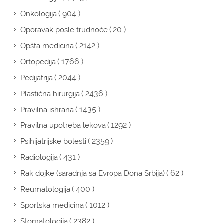
( 904 )
Onkologija
( 20 )
Oporavak posle trudnoće
( 2142 )
Opšta medicina
( 1766 )
Ortopedija
( 2044 )
Pedijatrija
( 2436 )
Plastična hirurgija
( 1435 )
Pravilna ishrana
( 1292 )
Pravilna upotreba lekova
( 2359 )
Psihijatrijske bolesti
( 431 )
Radiologija
( 62 )
Rak dojke (saradnja sa Evropa Dona Srbija)
( 400 )
Reumatologija
( 1012 )
Sportska medicina
( 2382 )
Stomatologija