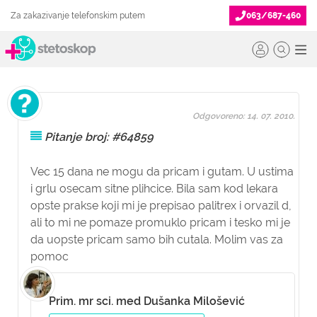
Za zakazivanje telefonskim putem
063/687-460
Odgovoreno: 14. 07. 2010.
Pitanje broj: #64859
Vec 15 dana ne mogu da pricam i gutam. U ustima
i grlu osecam sitne plihcice. Bila sam kod lekara
opste prakse koji mi je prepisao palitrex i orvazil d,
ali to mi ne pomaze promuklo pricam i tesko mi je
da uopste pricam samo bih cutala. Molim vas za
pomoc
Prim. mr sci. med Dušanka Milošević