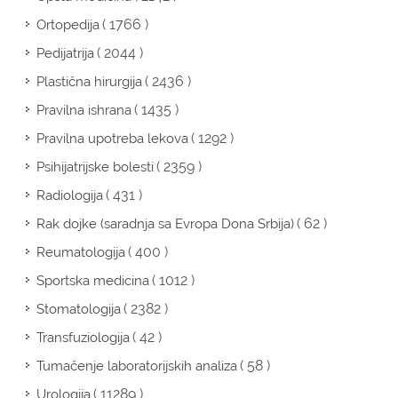
( 1766 )
Ortopedija
( 2044 )
Pedijatrija
( 2436 )
Plastična hirurgija
( 1435 )
Pravilna ishrana
( 1292 )
Pravilna upotreba lekova
( 2359 )
Psihijatrijske bolesti
( 431 )
Radiologija
( 62 )
Rak dojke (saradnja sa Evropa Dona Srbija)
( 400 )
Reumatologija
( 1012 )
Sportska medicina
( 2382 )
Stomatologija
( 42 )
Transfuziologija
( 58 )
Tumačenje laboratorijskih analiza
( 11289 )
Urologija