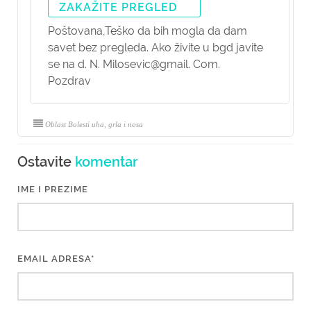
ZAKAŽITE PREGLED
Poštovana,
Teško da bih mogla da dam
savet bez pregleda. Ako živite u bgd javite
se na d. N. Milosevic@gmail. Com.
Pozdrav
Oblast Bolesti uha, grla i nosa
Ostavite
komentar
IME I PREZIME
EMAIL ADRESA*