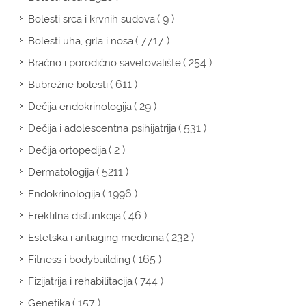
( 9 )
Bolesti srca i krvnih sudova
( 7717 )
Bolesti uha, grla i nosa
( 254 )
Bračno i porodično savetovalište
( 611 )
Bubrežne bolesti
( 29 )
Dečija endokrinologija
( 531 )
Dečija i adolescentna psihijatrija
( 2 )
Dečija ortopedija
( 5211 )
Dermatologija
( 1996 )
Endokrinologija
( 46 )
Erektilna disfunkcija
( 232 )
Estetska i antiaging medicina
( 165 )
Fitness i bodybuilding
( 744 )
Fizijatrija i rehabilitacija
( 157 )
Genetika