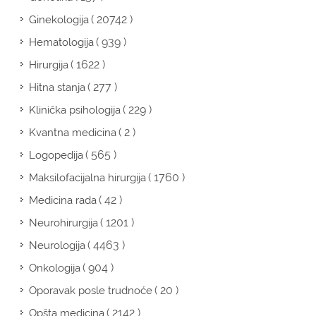
( 20742 )
Ginekologija
( 939 )
Hematologija
( 1622 )
Hirurgija
( 277 )
Hitna stanja
( 229 )
Klinička psihologija
( 2 )
Kvantna medicina
( 565 )
Logopedija
( 1760 )
Maksilofacijalna hirurgija
( 42 )
Medicina rada
( 1201 )
Neurohirurgija
( 4463 )
Neurologija
( 904 )
Onkologija
( 20 )
Oporavak posle trudnoće
( 2142 )
Opšta medicina