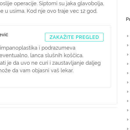
slije operacije. Siptomi su jaka glavobolja,
e u usima. Kod nje ovo traje vec 12 god.
P
ević
ZAKAŽITE PREGLED
timpanoplastika i podrazumeva
eventualno, lanca slušnih koščica.
ti je da uvo ne curi i zaustavljanje daljeg
može da vam objasni vaš lekar.