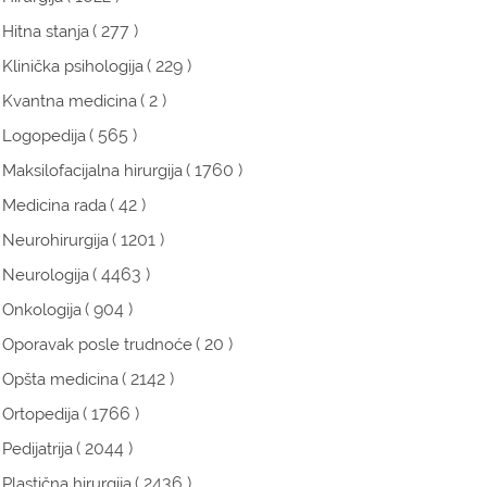
( 277 )
Hitna stanja
( 229 )
Klinička psihologija
( 2 )
Kvantna medicina
( 565 )
Logopedija
( 1760 )
Maksilofacijalna hirurgija
( 42 )
Medicina rada
( 1201 )
Neurohirurgija
( 4463 )
Neurologija
( 904 )
Onkologija
( 20 )
Oporavak posle trudnoće
( 2142 )
Opšta medicina
( 1766 )
Ortopedija
( 2044 )
Pedijatrija
( 2436 )
Plastična hirurgija