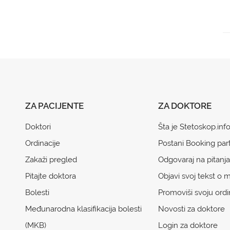
ZA PACIJENTE
ZA DOKTORE
Doktori
Šta je Stetoskop.inf
Ordinacije
Postani Booking par
Zakaži pregled
Odgovaraj na pitanja
Pitajte doktora
Objavi svoj tekst o m
Bolesti
Promoviši svoju ordi
Međunarodna klasifikacija bolesti
Novosti za doktore
(MKB)
Login za doktore