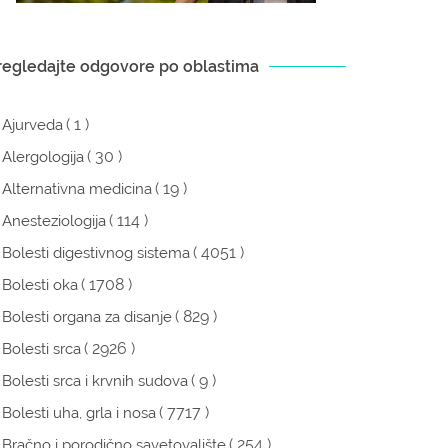
regledajte odgovore po oblastima
( 1 )
Ajurveda
( 30 )
Alergologija
( 19 )
Alternativna medicina
( 114 )
Anesteziologija
( 4051 )
Bolesti digestivnog sistema
( 1708 )
Bolesti oka
( 829 )
Bolesti organa za disanje
( 2926 )
Bolesti srca
( 9 )
Bolesti srca i krvnih sudova
( 7717 )
Bolesti uha, grla i nosa
( 254 )
Bračno i porodično savetovalište