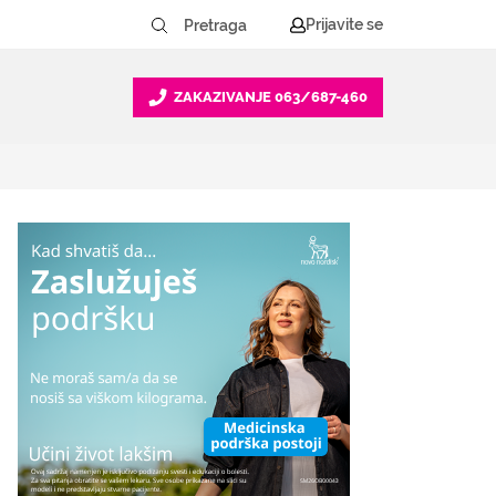
Prijavite se
ZAKAZIVANJE
063/687-460