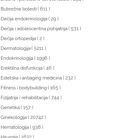
( 611 )
Bubrežne bolesti
( 29 )
Dečija endokrinologija
( 531 )
Dečija i adolescentna psihijatrija
( 2 )
Dečija ortopedija
( 5211 )
Dermatologija
( 1996 )
Endokrinologija
( 46 )
Erektilna disfunkcija
( 232 )
Estetska i antiaging medicina
( 165 )
Fitness i bodybuilding
( 744 )
Fizijatrija i rehabilitacija
( 157 )
Genetika
( 20742 )
Ginekologija
( 938 )
Hematologija
( 1622 )
Hirurgija