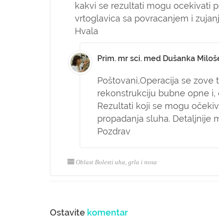
kakvi se rezultati mogu ocekivati po
vrtoglavica sa povracanjem i zujanj
Hvala
Prim. mr sci. med Dušanka Miloš
Poštovani,
Operacija se zove 
rekonstrukciju bubne opne i, 
Rezultati koji se mogu očekiva
propadanja sluha. Detaljnije 
Pozdrav
Oblast Bolesti uha, grla i nosa
Ostavite
komentar