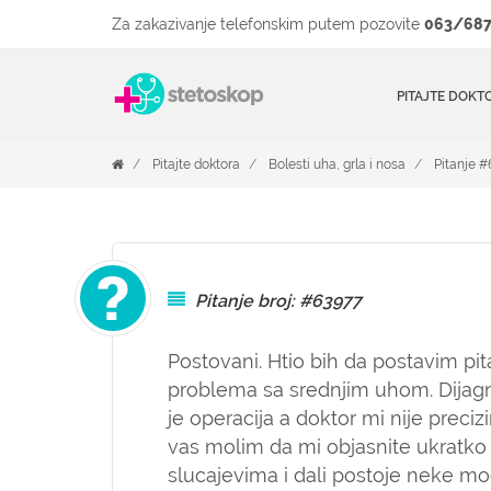
Za zakazivanje telefonskim putem pozovite
063/687
PITAJTE DOKT
Pitajte doktora
Bolesti uha, grla i nosa
Pitanje 
Pitanje broj: #63977
Postovani. Htio bih da postavim p
problema sa srednjim uhom. Dijagno
je operacija a doktor mi nije precizi
vas molim da mi objasnite ukratko
slucajevima i dali postoje neke moguc