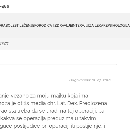
-460
ORA
BOLESTI
LEČENJE
PORODICA I ZDRAVLJE
INTERVJUI
ZA LEKARE
PSIHOLOGIJA
#63977
Odgovoreno: 01. 07. 2010.
itanje vezano za moju majku koja ima
za je otitis media chr. Lat. Dex. Predlozena
rao sta treba da se uradi na toj operaciji, pa
 kakva se operacija preduzima u takvim
e poslijedice pri operaciji ili poslije nje, i