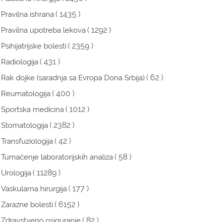
( 1435 )
Pravilna ishrana
( 1292 )
Pravilna upotreba lekova
( 2359 )
Psihijatrijske bolesti
( 431 )
Radiologija
( 62 )
Rak dojke (saradnja sa Evropa Dona Srbija)
( 400 )
Reumatologija
( 1012 )
Sportska medicina
( 2382 )
Stomatologija
( 42 )
Transfuziologija
( 58 )
Tumačenje laboratorijskih analiza
( 11289 )
Urologija
( 177 )
Vaskularna hirurgija
( 6152 )
Zarazne bolesti
( 82 )
Zdravstveno osiguranje