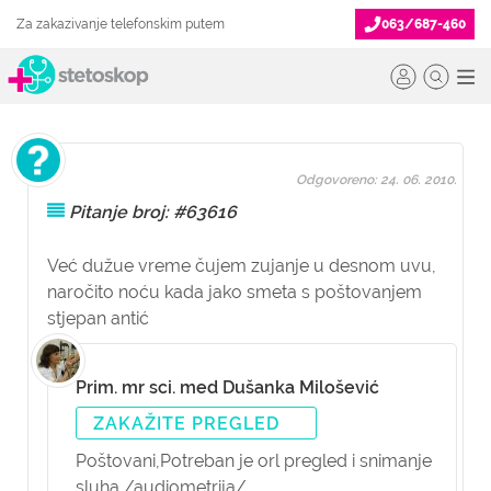
Za zakazivanje telefonskim putem
063/687-460
Odgovoreno: 24. 06. 2010.
Pitanje broj: #63616
Već dužue vreme čujem zujanje u desnom uvu,
naročito noću kada jako smeta s poštovanjem
stjepan antić
Prim. mr sci. med Dušanka Milošević
ZAKAŽITE PREGLED
Poštovani,
Potreban je orl pregled i snimanje
sluha /audiometrija/.