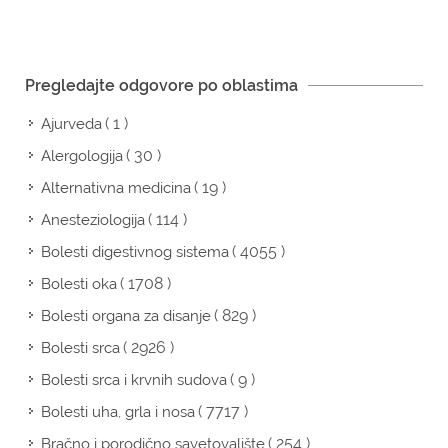
Pregledajte odgovore po oblastima
( 1 )
Ajurveda
( 30 )
Alergologija
( 19 )
Alternativna medicina
( 114 )
Anesteziologija
( 4055 )
Bolesti digestivnog sistema
( 1708 )
Bolesti oka
( 829 )
Bolesti organa za disanje
( 2926 )
Bolesti srca
( 9 )
Bolesti srca i krvnih sudova
( 7717 )
Bolesti uha, grla i nosa
( 254 )
Bračno i porodično savetovalište