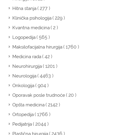
( 277 )
Hitna stanja
( 229 )
Klinička psihologija
( 2 )
Kvantna medicina
( 565 )
Logopedija
( 1760 )
Maksilofacijalna hirurgija
( 42 )
Medicina rada
( 1201 )
Neurohirurgija
( 4463 )
Neurologija
( 904 )
Onkologija
( 20 )
Oporavak posle trudnoće
( 2142 )
Opšta medicina
( 1766 )
Ortopedija
( 2044 )
Pedijatrija
( 2436 )
Plastična hirurgija