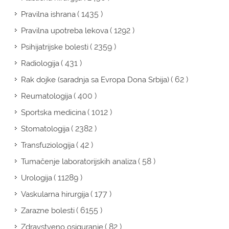
( 1435 )
Pravilna ishrana
( 1292 )
Pravilna upotreba lekova
( 2359 )
Psihijatrijske bolesti
( 431 )
Radiologija
( 62 )
Rak dojke (saradnja sa Evropa Dona Srbija)
( 400 )
Reumatologija
( 1012 )
Sportska medicina
( 2382 )
Stomatologija
( 42 )
Transfuziologija
( 58 )
Tumačenje laboratorijskih analiza
( 11289 )
Urologija
( 177 )
Vaskularna hirurgija
( 6155 )
Zarazne bolesti
( 82 )
Zdravstveno osiguranje