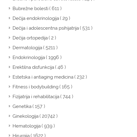
( 611 )
Bubrežne bolesti
( 29 )
Dečija endokrinologija
( 531 )
Dečija i adolescentna psihijatrija
( 2 )
Dečija ortopedija
( 5211 )
Dermatologija
( 1996 )
Endokrinologija
( 46 )
Erektilna disfunkcija
( 232 )
Estetska i antiaging medicina
( 165 )
Fitness i bodybuilding
( 744 )
Fizijatrija i rehabilitacija
( 157 )
Genetika
( 20742 )
Ginekologija
( 939 )
Hematologija
( 1622 )
Hirurgija