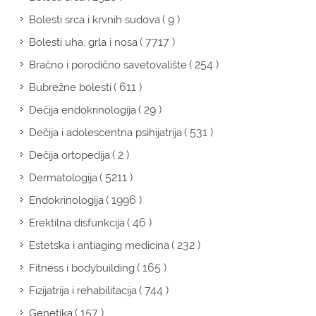
( 9 )
Bolesti srca i krvnih sudova
( 7717 )
Bolesti uha, grla i nosa
( 254 )
Bračno i porodično savetovalište
( 611 )
Bubrežne bolesti
( 29 )
Dečija endokrinologija
( 531 )
Dečija i adolescentna psihijatrija
( 2 )
Dečija ortopedija
( 5211 )
Dermatologija
( 1996 )
Endokrinologija
( 46 )
Erektilna disfunkcija
( 232 )
Estetska i antiaging medicina
( 165 )
Fitness i bodybuilding
( 744 )
Fizijatrija i rehabilitacija
( 157 )
Genetika