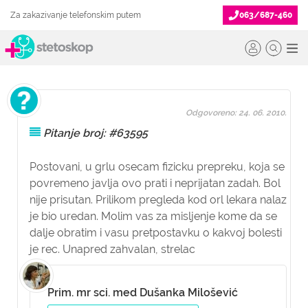
Za zakazivanje telefonskim putem
063/687-460
Odgovoreno: 24. 06. 2010.
Pitanje broj: #63595
Postovani, u grlu osecam fizicku prepreku, koja se
povremeno javlja ovo prati i neprijatan zadah. Bol
nije prisutan. Prilikom pregleda kod orl lekara nalaz
je bio uredan. Molim vas za misljenje kome da se
dalje obratim i vasu pretpostavku o kakvoj bolesti
je rec. Unapred zahvalan, strelac
Prim. mr sci. med Dušanka Milošević