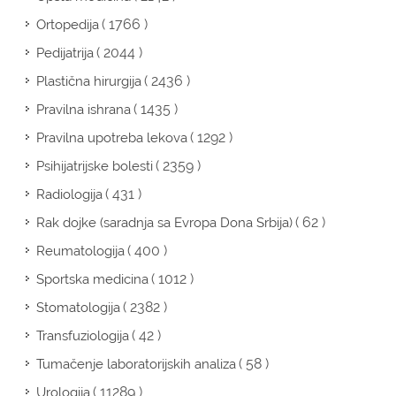
( 1766 )
Ortopedija
( 2044 )
Pedijatrija
( 2436 )
Plastična hirurgija
( 1435 )
Pravilna ishrana
( 1292 )
Pravilna upotreba lekova
( 2359 )
Psihijatrijske bolesti
( 431 )
Radiologija
( 62 )
Rak dojke (saradnja sa Evropa Dona Srbija)
( 400 )
Reumatologija
( 1012 )
Sportska medicina
( 2382 )
Stomatologija
( 42 )
Transfuziologija
( 58 )
Tumačenje laboratorijskih analiza
( 11289 )
Urologija