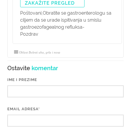
ZAKAŽITE PREGLED
Poštovani,
Obratite se gastroenterologu sa
ciljem da se urade ispitivanja u smislu
gastroezofagealnog refluksa-
Pozdrav
Oblast Bolesti uha, grla i nosa
Ostavite
komentar
IME I PREZIME
EMAIL ADRESA*