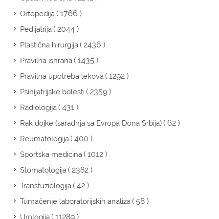
( 1766 )
Ortopedija
( 2044 )
Pedijatrija
( 2436 )
Plastična hirurgija
( 1435 )
Pravilna ishrana
( 1292 )
Pravilna upotreba lekova
( 2359 )
Psihijatrijske bolesti
( 431 )
Radiologija
( 62 )
Rak dojke (saradnja sa Evropa Dona Srbija)
( 400 )
Reumatologija
( 1012 )
Sportska medicina
( 2382 )
Stomatologija
( 42 )
Transfuziologija
( 58 )
Tumačenje laboratorijskih analiza
( 11289 )
Urologija