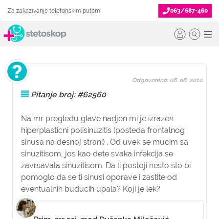
Za zakazivanje telefonskim putem
063/687-460
Odgovoreno: 06. 06. 2010.
Pitanje broj: #62560
Na mr pregledu glave nadjen mi je izrazen
hiperplasticni polisinuzitis (posteda frontalnog
sinusa na desnoj strani) . Od uvek se mucim sa
sinuzitisom, jos kao dete svaka infekcija se
zavrsavala sinuzitisom. Da li postoji nesto sto bi
pomoglo da se ti sinusi oporave i zastite od
eventualnih buducih upala? Koji je lek?