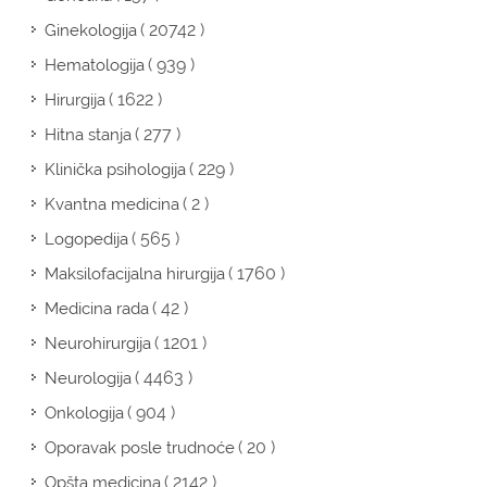
( 20742 )
Ginekologija
( 939 )
Hematologija
( 1622 )
Hirurgija
( 277 )
Hitna stanja
( 229 )
Klinička psihologija
( 2 )
Kvantna medicina
( 565 )
Logopedija
( 1760 )
Maksilofacijalna hirurgija
( 42 )
Medicina rada
( 1201 )
Neurohirurgija
( 4463 )
Neurologija
( 904 )
Onkologija
( 20 )
Oporavak posle trudnoće
( 2142 )
Opšta medicina