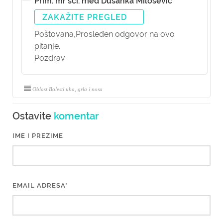
Prim. mr sci. med Dušanka Milošević
ZAKAŽITE PREGLED
Poštovana,
Prosleđen odgovor na ovo
pitanje.
Pozdrav
Oblast Bolesti uha, grla i nosa
Ostavite
komentar
IME I PREZIME
EMAIL ADRESA*