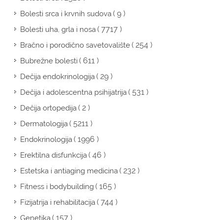
( 9 )
Bolesti srca i krvnih sudova
( 7717 )
Bolesti uha, grla i nosa
( 254 )
Bračno i porodično savetovalište
( 611 )
Bubrežne bolesti
( 29 )
Dečija endokrinologija
( 531 )
Dečija i adolescentna psihijatrija
( 2 )
Dečija ortopedija
( 5211 )
Dermatologija
( 1996 )
Endokrinologija
( 46 )
Erektilna disfunkcija
( 232 )
Estetska i antiaging medicina
( 165 )
Fitness i bodybuilding
( 744 )
Fizijatrija i rehabilitacija
( 157 )
Genetika