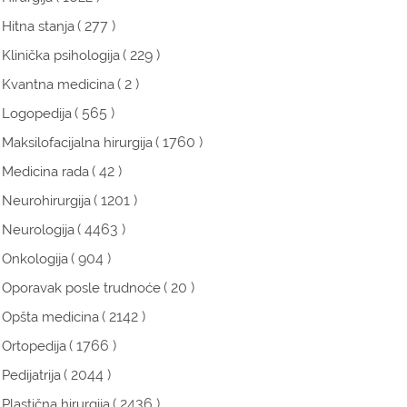
( 277 )
Hitna stanja
( 229 )
Klinička psihologija
( 2 )
Kvantna medicina
( 565 )
Logopedija
( 1760 )
Maksilofacijalna hirurgija
( 42 )
Medicina rada
( 1201 )
Neurohirurgija
( 4463 )
Neurologija
( 904 )
Onkologija
( 20 )
Oporavak posle trudnoće
( 2142 )
Opšta medicina
( 1766 )
Ortopedija
( 2044 )
Pedijatrija
( 2436 )
Plastična hirurgija