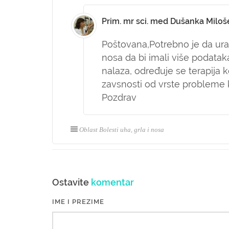
Prim. mr sci. med Dušanka Miloš
Poštovana,
Potrebno je da ur
nosa da bi imali više podataka
nalaza, određuje se terapija 
zavsnosti od vrste probleme ko
Pozdrav
Oblast Bolesti uha, grla i nosa
Ostavite
komentar
IME I PREZIME