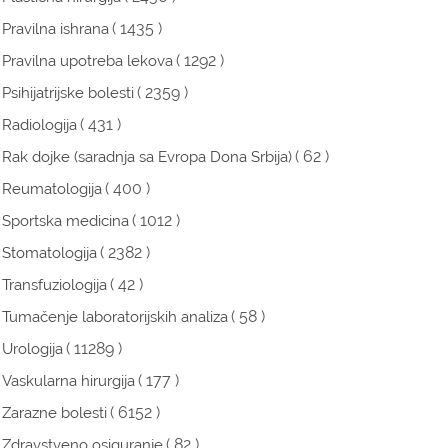
( 1435 )
Pravilna ishrana
( 1292 )
Pravilna upotreba lekova
( 2359 )
Psihijatrijske bolesti
( 431 )
Radiologija
( 62 )
Rak dojke (saradnja sa Evropa Dona Srbija)
( 400 )
Reumatologija
( 1012 )
Sportska medicina
( 2382 )
Stomatologija
( 42 )
Transfuziologija
( 58 )
Tumačenje laboratorijskih analiza
( 11289 )
Urologija
( 177 )
Vaskularna hirurgija
( 6152 )
Zarazne bolesti
( 82 )
Zdravstveno osiguranje