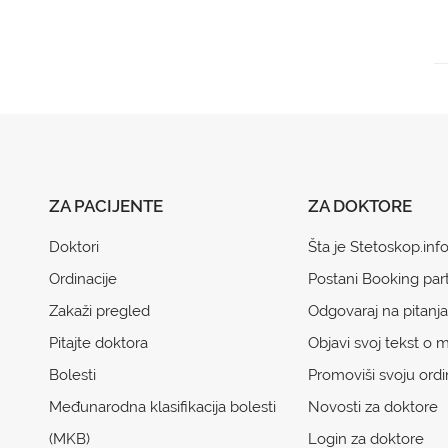
ZA PACIJENTE
ZA DOKTORE
Doktori
Šta je Stetoskop.inf
Ordinacije
Postani Booking par
Zakaži pregled
Odgovaraj na pitanja
Pitajte doktora
Objavi svoj tekst o m
Bolesti
Promoviši svoju ordi
Međunarodna klasifikacija bolesti
Novosti za doktore
(MKB)
Login za doktore