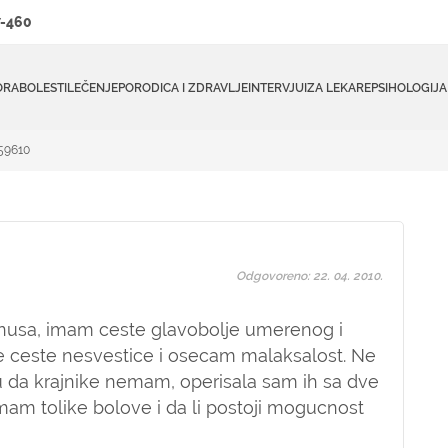
-460
ORA
BOLESTI
LEČENJE
PORODICA I ZDRAVLJE
INTERVJUI
ZA LEKARE
PSIHOLOGIJA
#59610
Odgovoreno: 22. 04. 2010.
inusa, imam ceste glavobolje umerenog i
me ceste nesvestice i osecam malaksalost. Ne
u da krajnike nemam, operisala sam ih sa dve
am tolike bolove i da li postoji mogucnost