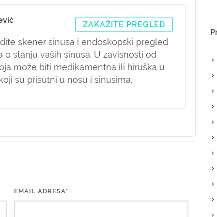
ević
ZAKAŽITE PREGLED
P
adite skener sinusa i endoskopski pregled
 o stanju vaših sinusa. U zavisnosti od
koja može biti medikamentna ili hiruška u
ji su prisutni u nosu i sinusima.
EMAIL ADRESA*