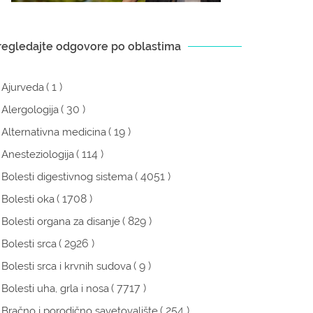
regledajte odgovore po oblastima
( 1 )
Ajurveda
( 30 )
Alergologija
( 19 )
Alternativna medicina
( 114 )
Anesteziologija
( 4051 )
Bolesti digestivnog sistema
( 1708 )
Bolesti oka
( 829 )
Bolesti organa za disanje
( 2926 )
Bolesti srca
( 9 )
Bolesti srca i krvnih sudova
( 7717 )
Bolesti uha, grla i nosa
( 254 )
Bračno i porodično savetovalište