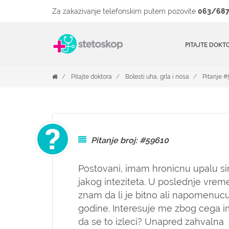
Za zakazivanje telefonskim putem pozovite
063/687
PITAJTE DOKT
Pitajte doktora
Bolesti uha, grla i nosa
Pitanje 
Pitanje broj: #59610
Postovani, imam hronicnu upalu s
jakog inteziteta. U poslednje vre
znam da li je bitno ali napomenuc
godine. Interesuje me zbog cega im
da se to izleci? Unapred zahvalna