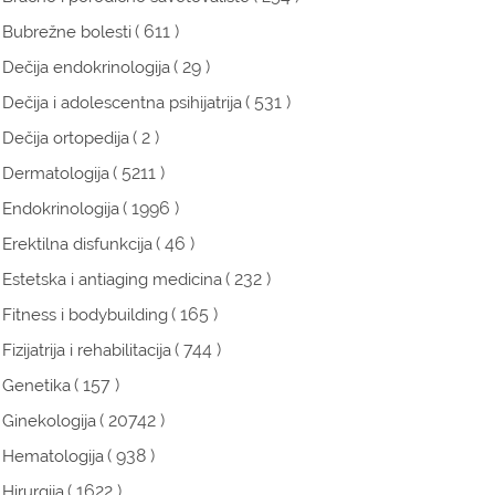
( 611 )
Bubrežne bolesti
( 29 )
Dečija endokrinologija
( 531 )
Dečija i adolescentna psihijatrija
( 2 )
Dečija ortopedija
( 5211 )
Dermatologija
( 1996 )
Endokrinologija
( 46 )
Erektilna disfunkcija
( 232 )
Estetska i antiaging medicina
( 165 )
Fitness i bodybuilding
( 744 )
Fizijatrija i rehabilitacija
( 157 )
Genetika
( 20742 )
Ginekologija
( 938 )
Hematologija
( 1622 )
Hirurgija