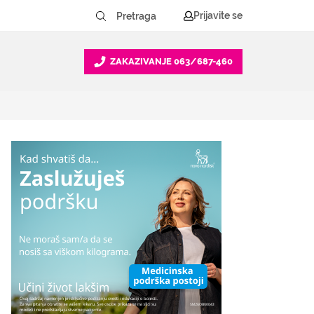
Prijavite se
ZAKAZIVANJE
063/687-460