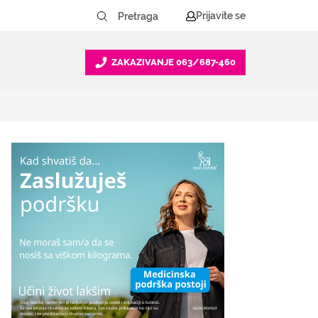
Prijavite se
ZAKAZIVANJE
063/687-460