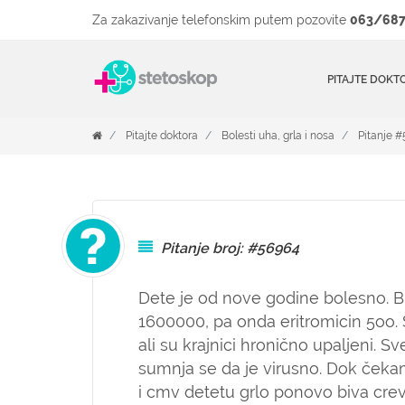
Za zakazivanje telefonskim putem pozovite
063/687
PITAJTE DOKT
Pitajte doktora
Bolesti uha, grla i nosa
Pitanje 
Pitanje broj: #56964
Dete je od nove godine bolesno. Bila
1600000, pa onda eritromicin 5oo. 
ali su krajnici hronično upaljeni. Sv
sumnja se da je virusno. Dok čeka
i cmv detetu grlo ponovo biva cre