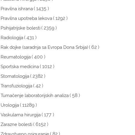
( 1435 )
Pravilna ishrana
( 1292 )
Pravilna upotreba lekova
( 2359 )
Psihijatrijske bolesti
( 431 )
Radiologija
( 62 )
Rak dojke (saradnja sa Evropa Dona Srbija)
( 400 )
Reumatologija
( 1012 )
Sportska medicina
( 2382 )
Stomatologija
( 42 )
Transfuziologija
( 58 )
Tumačenje laboratorijskih analiza
( 11289 )
Urologija
( 177 )
Vaskularna hirurgija
( 6152 )
Zarazne bolesti
( 82 )
Zdravstveno osiguranje