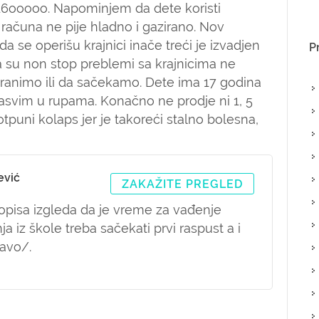
 16ooooo. Napominjem da dete koristi
 računa ne pije hladno i gazirano. Nov
a se operišu krajnici inače treći je izvadjen
P
a su non stop preblemi sa krajnicima ne
stranimo ili da sačekamo. Dete ima 17 godina
sasvim u rupama. Konačno ne prodje ni 1, 5
tpuni kolaps jer je takoreći stalno bolesna,
ević
ZAKAŽITE PREGLED
pisa izgleda da je vreme za vađenje
ja iz škole treba sačekati prvi raspust a i
avo/.