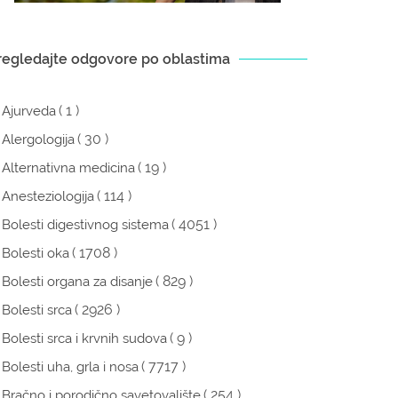
regledajte odgovore po oblastima
( 1 )
Ajurveda
( 30 )
Alergologija
( 19 )
Alternativna medicina
( 114 )
Anesteziologija
( 4051 )
Bolesti digestivnog sistema
( 1708 )
Bolesti oka
( 829 )
Bolesti organa za disanje
( 2926 )
Bolesti srca
( 9 )
Bolesti srca i krvnih sudova
( 7717 )
Bolesti uha, grla i nosa
( 254 )
Bračno i porodično savetovalište