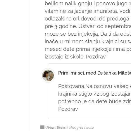
belilom nalik gnoju i ponovo jugo
vitamine za jačanje imuniteta, vodi
odlazak na orl dovodi do predloga d
pre 3 godine. Ustvari od septembr
moze se bez injekcija. Da li da od
inače u mirnom stanju krajnici su 
mesec dete prima injekcije i ima po
izostaje iz skole. Pozdrav
Prim. mr sci. med Dušanka Miloš
Poštovana,
Na osnovu vašeg o
krajnika stiglo /zbog izostajan
potrebno je da dete bude zdr
Pozdrav
Oblast Bolesti uha, grla i nosa