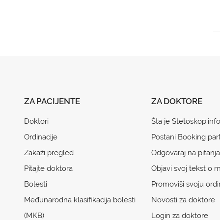
ZA PACIJENTE
ZA DOKTORE
Doktori
Šta je Stetoskop.inf
Ordinacije
Postani Booking par
Zakaži pregled
Odgovaraj na pitanja
Pitajte doktora
Objavi svoj tekst o m
Bolesti
Promoviši svoju ordi
Međunarodna klasifikacija bolesti
Novosti za doktore
(MKB)
Login za doktore