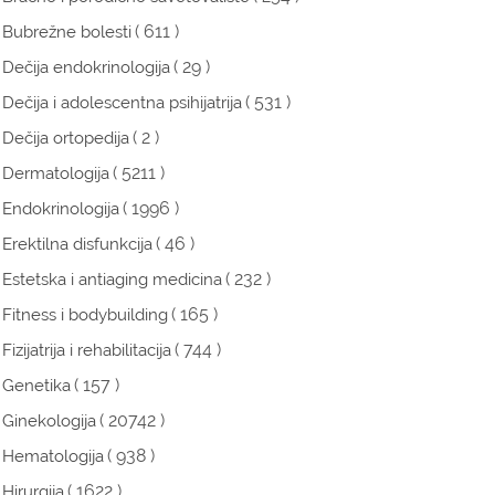
( 611 )
Bubrežne bolesti
( 29 )
Dečija endokrinologija
( 531 )
Dečija i adolescentna psihijatrija
( 2 )
Dečija ortopedija
( 5211 )
Dermatologija
( 1996 )
Endokrinologija
( 46 )
Erektilna disfunkcija
( 232 )
Estetska i antiaging medicina
( 165 )
Fitness i bodybuilding
( 744 )
Fizijatrija i rehabilitacija
( 157 )
Genetika
( 20742 )
Ginekologija
( 938 )
Hematologija
( 1622 )
Hirurgija