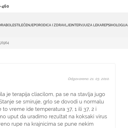
-460
ORA
BOLESTI
LEČENJE
PORODICA I ZDRAVLJE
INTERVJUI
ZA LEKARE
PSIHOLOGIJA
#56964
Odgovoreno: 21. 03. 2010.
 je terapija cliacilom, pa se na stavlja jugo
Stanje se smiruje, grlo se dovodi u normalu
e to vreme ide temperatura 37, 1 ili 37, 2 i
mo uput da uradimo rezultat na koksaki virus
veno rupe na krajnicima se pune nekim