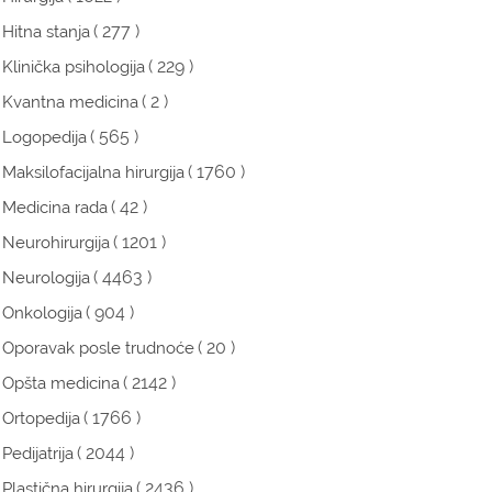
( 277 )
Hitna stanja
( 229 )
Klinička psihologija
( 2 )
Kvantna medicina
( 565 )
Logopedija
( 1760 )
Maksilofacijalna hirurgija
( 42 )
Medicina rada
( 1201 )
Neurohirurgija
( 4463 )
Neurologija
( 904 )
Onkologija
( 20 )
Oporavak posle trudnoće
( 2142 )
Opšta medicina
( 1766 )
Ortopedija
( 2044 )
Pedijatrija
( 2436 )
Plastična hirurgija