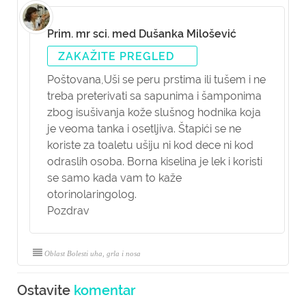
Prim. mr sci. med Dušanka Milošević
ZAKAŽITE PREGLED
Poštovana,
Uši se peru prstima ili tušem i ne
treba preterivati sa sapunima i šamponima
zbog isušivanja kože slušnog hodnika koja
je veoma tanka i osetljiva. Štapići se ne
koriste za toaletu ušiju ni kod dece ni kod
odraslih osoba. Borna kiselina je lek i koristi
se samo kada vam to kaže
otorinolaringolog.
Pozdrav
Oblast Bolesti uha, grla i nosa
Ostavite
komentar