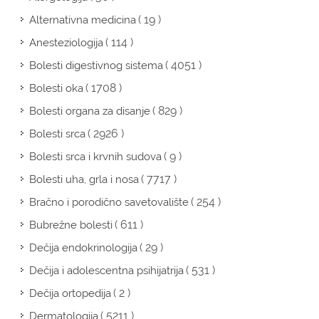
( 19 )
Alternativna medicina
( 114 )
Anesteziologija
( 4051 )
Bolesti digestivnog sistema
( 1708 )
Bolesti oka
( 829 )
Bolesti organa za disanje
( 2926 )
Bolesti srca
( 9 )
Bolesti srca i krvnih sudova
( 7717 )
Bolesti uha, grla i nosa
( 254 )
Bračno i porodično savetovalište
( 611 )
Bubrežne bolesti
( 29 )
Dečija endokrinologija
( 531 )
Dečija i adolescentna psihijatrija
( 2 )
Dečija ortopedija
( 5211 )
Dermatologija