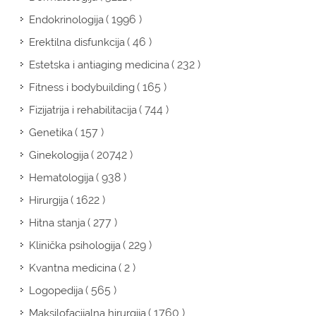
( 1996 )
Endokrinologija
( 46 )
Erektilna disfunkcija
( 232 )
Estetska i antiaging medicina
( 165 )
Fitness i bodybuilding
( 744 )
Fizijatrija i rehabilitacija
( 157 )
Genetika
( 20742 )
Ginekologija
( 938 )
Hematologija
( 1622 )
Hirurgija
( 277 )
Hitna stanja
( 229 )
Klinička psihologija
( 2 )
Kvantna medicina
( 565 )
Logopedija
( 1760 )
Maksilofacijalna hirurgija