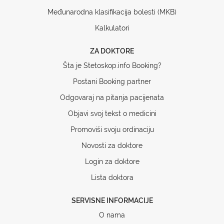
Međunarodna klasifikacija bolesti (MKB)
Kalkulatori
ZA DOKTORE
Šta je Stetoskop.info Booking?
Postani Booking partner
Odgovaraj na pitanja pacijenata
Objavi svoj tekst o medicini
Promoviši svoju ordinaciju
Novosti za doktore
Login za doktore
Lista doktora
SERVISNE INFORMACIJE
O nama