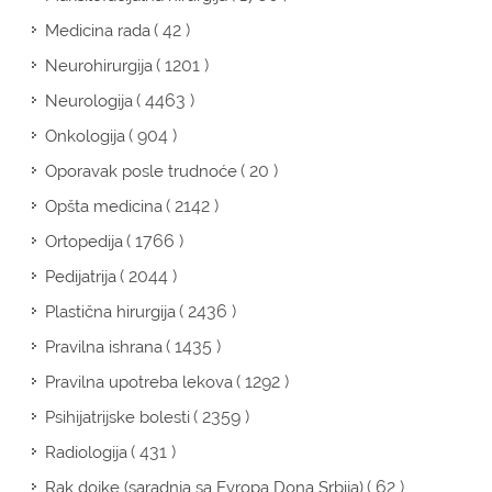
( 42 )
Medicina rada
( 1201 )
Neurohirurgija
( 4463 )
Neurologija
( 904 )
Onkologija
( 20 )
Oporavak posle trudnoće
( 2142 )
Opšta medicina
( 1766 )
Ortopedija
( 2044 )
Pedijatrija
( 2436 )
Plastična hirurgija
( 1435 )
Pravilna ishrana
( 1292 )
Pravilna upotreba lekova
( 2359 )
Psihijatrijske bolesti
( 431 )
Radiologija
( 62 )
Rak dojke (saradnja sa Evropa Dona Srbija)