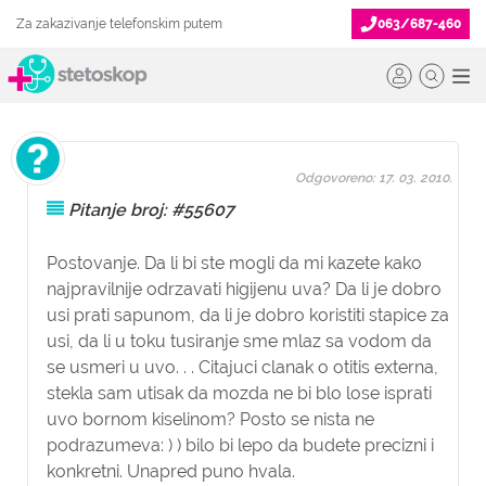
Za zakazivanje telefonskim putem
063/687-460
Odgovoreno: 17. 03. 2010.
Pitanje broj: #55607
Postovanje. Da li bi ste mogli da mi kazete kako
najpravilnije odrzavati higijenu uva? Da li je dobro
usi prati sapunom, da li je dobro koristiti stapice za
usi, da li u toku tusiranje sme mlaz sa vodom da
se usmeri u uvo. . . Citajuci clanak o otitis externa,
stekla sam utisak da mozda ne bi blo lose isprati
uvo bornom kiselinom? Posto se nista ne
podrazumeva: ) ) bilo bi lepo da budete precizni i
konkretni. Unapred puno hvala.