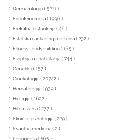
( 5211 )
Dermatologija
( 1996 )
Endokrinologija
( 46 )
Erektilna disfunkcija
( 232 )
Estetska i antiaging medicina
( 165 )
Fitness i bodybuilding
( 744 )
Fizijatrija i rehabilitacija
( 157 )
Genetika
( 20742 )
Ginekologija
( 939 )
Hematologija
( 1622 )
Hirurgija
( 277 )
Hitna stanja
( 229 )
Klinička psihologija
( 2 )
Kvantna medicina
( 565 )
Logopedija