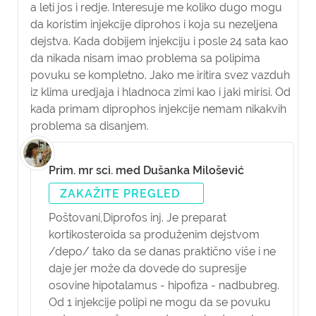
a leti jos i redje. Interesuje me koliko dugo mogu
da koristim injekcije diprohos i koja su nezeljena
dejstva. Kada dobijem injekciju i posle 24 sata kao
da nikada nisam imao problema sa polipima
povuku se kompletno. Jako me iritira svez vazduh
iz klima uredjaja i hladnoca zimi kao i jaki mirisi. Od
kada primam diprophos injekcije nemam nikakvih
problema sa disanjem.
Prim. mr sci. med Dušanka Milošević
ZAKAŽITE PREGLED
Poštovani,
Diprofos inj. Je preparat
kortikosteroida sa produženim dejstvom
/depo/ tako da se danas praktično više i ne
daje jer može da dovede do supresije
osovine hipotalamus - hipofiza - nadbubreg.
Od 1 injekcije polipi ne mogu da se povuku