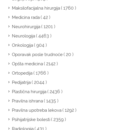
( 1760 )
Maksilofacijalna hirurgija
( 42 )
Medicina rada
( 1201 )
Neurohirurgija
( 4463 )
Neurologija
( 904 )
Onkologija
( 20 )
Oporavak posle trudnoće
( 2142 )
Opšta medicina
( 1766 )
Ortopedija
( 2044 )
Pedijatrija
( 2436 )
Plastična hirurgija
( 1435 )
Pravilna ishrana
( 1292 )
Pravilna upotreba lekova
( 2359 )
Psihijatrijske bolesti
( 431 )
Radiologija