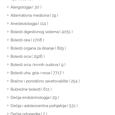
( 30 )
Alergologija
( 19 )
Alternativna medicina
( 114 )
Anesteziologija
( 4051 )
Bolesti digestivnog sistema
( 1708 )
Bolesti oka
( 829 )
Bolesti organa za disanje
( 2926 )
Bolesti srca
( 9 )
Bolesti srca i krvnih sudova
( 7717 )
Bolesti uha, grla i nosa
( 254 )
Bračno i porodično savetovalište
( 611 )
Bubrežne bolesti
( 29 )
Dečija endokrinologija
( 531 )
Dečija i adolescentna psihijatrija
( 2 )
Dečija ortopedija