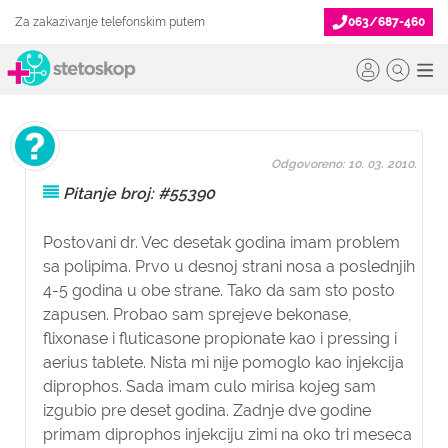
Za zakazivanje telefonskim putem
063/687-460
Odgovoreno: 10. 03. 2010.
Pitanje broj: #55390
Postovani dr. Vec desetak godina imam problem
sa polipima. Prvo u desnoj strani nosa a poslednjih
4-5 godina u obe strane. Tako da sam sto posto
zapusen. Probao sam sprejeve bekonase,
flixonase i fluticasone propionate kao i pressing i
aerius tablete. Nista mi nije pomoglo kao injekcija
diprophos. Sada imam culo mirisa kojeg sam
izgubio pre deset godina. Zadnje dve godine
primam diprophos injekciju zimi na oko tri meseca