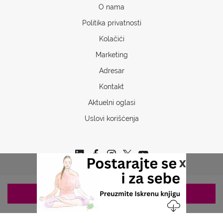
O nama
Politika privatnosti
Kolačići
Marketing
Adresar
Kontakt
Aktuelni oglasi
Uslovi korišćenja
x
ZAKAZIVANJE 063/687-460
Copyrights © 2026 Sva prava www.stetoskop.info