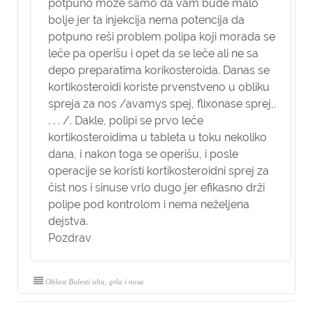
potpuno može samo da vam bude malo
bolje jer ta injekcija nema potencija da
potpuno reši problem polipa koji morada se
leče pa operišu i opet da se leče ali ne sa
depo preparatima korikosteroida. Danas se
kortikosteroidi koriste prvenstveno u obliku
spreja za nos /avamys spej, flixonase sprej,.
. . . /. Dakle, polipi se prvo leče
kortikosteroidima u tableta u toku nekoliko
dana, i nakon toga se operišu, i posle
operacije se koristi kortikosteroidni sprej za
čist nos i sinuse vrlo dugo jer efikasno drži
polipe pod kontrolom i nema neželjena
dejstva.
Pozdrav
Oblast Bolesti uha, grla i nosa