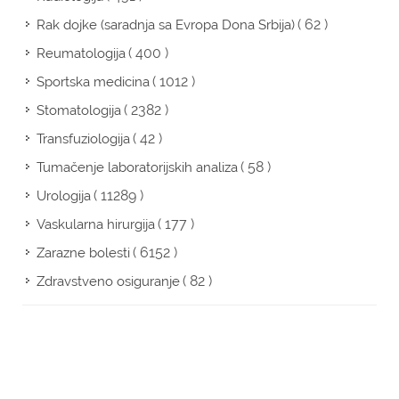
( 62 )
Rak dojke (saradnja sa Evropa Dona Srbija)
( 400 )
Reumatologija
( 1012 )
Sportska medicina
( 2382 )
Stomatologija
( 42 )
Transfuziologija
( 58 )
Tumačenje laboratorijskih analiza
( 11289 )
Urologija
( 177 )
Vaskularna hirurgija
( 6152 )
Zarazne bolesti
( 82 )
Zdravstveno osiguranje